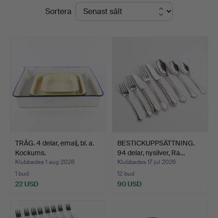
Slutpriser
Sortera
TRÅG. 4 delar, emalj, bl. a.
BESTICKUPPSÄTTNING.
Kockums.
94 delar, nysilver, Ra…
Klubbades 1 aug 2026
Klubbades 17 jul 2026
1 bud
12 bud
22 USD
90 USD