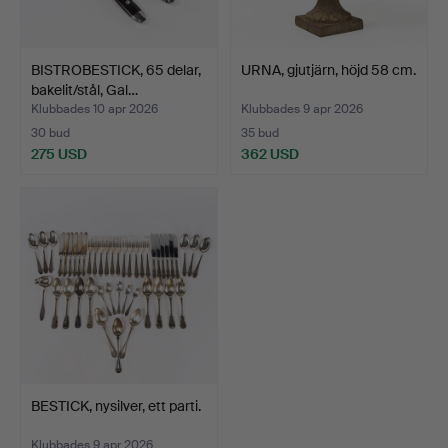
BISTROBESTICK, 65 delar,
URNA, gjutjärn, höjd 58 cm.
bakelit/stål, Gal…
Klubbades 10 apr 2026
Klubbades 9 apr 2026
30 bud
35 bud
275 USD
362 USD
BESTICK, nysilver, ett parti.
Klubbades 9 apr 2026