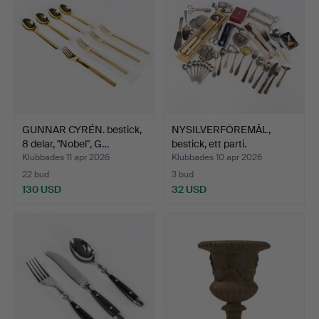
GUNNAR CYRÉN. bestick,
NYSILVERFÖREMÅL,
8 delar, "Nobel", G…
bestick, ett parti.
Klubbades 11 apr 2026
Klubbades 10 apr 2026
22 bud
3 bud
130 USD
32 USD