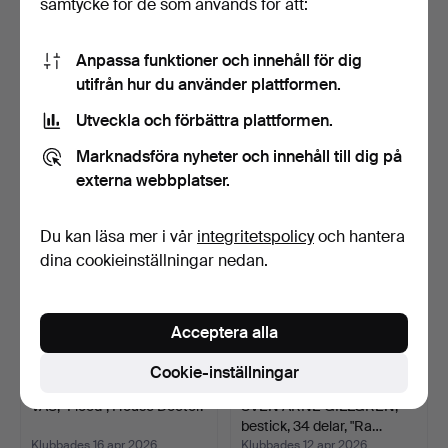
samtycke för de som används för att:
Anpassa funktioner och innehåll för dig
FOTORAMAR. Ett par,
STEKGRYTA. Emalj,
utifrån hur du använder plattformen.
gjuten metall.
Klafreström.
Klubbades 29 apr 2026
Klubbades 18 apr 2026
Utveckla och förbättra plattformen.
19 bud
1 bud
88 USD
22 USD
Marknadsföra nyheter och innehåll till dig på
externa webbplatser.
Du kan läsa mer i vår
integritetspolicy
och hantera
dina cookieinställningar nedan.
Acceptera alla
Cookie-inställningar
VAS, "Flood", House Doctor.
SVEN ARNE GILLGREN,
bestick, 34 delar, "Ra…
Klubbades 16 apr 2026
Klubbades 12 apr 2026