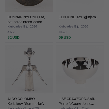
GUNNAR NYLUND. Fat,
ELDHUND. Tax i gjutjärn.
patinerad brons, dekor…
Klubbades 13 jul 2026
Klubbades 13 jul 2026
4 bud
11 bud
32 USD
69 USD
ALDO COLOMBO.
ILSE CRAWFORD. Skål,
Korkskruv, "Sommelier",
"Mirror", Georg Jense…
Ital…
Klubbades 22 jun 2026
Klubbades 21 jun 2026