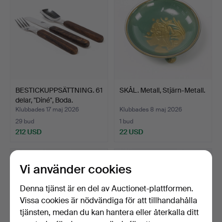
BESTICKUPPSÄTTNING. 61
SKÅL. Metall, Stjärn-Metall.
delar, "Diné", Boda.
Klubbades 17 maj 2026
Klubbades 8 maj 2026
29 bud
1 bud
212 USD
22 USD
Vi använder cookies
Denna tjänst är en del av Auctionet-plattformen.
Vissa cookies är nödvändiga för att tillhandahålla
tjänsten, medan du kan hantera eller återkalla ditt