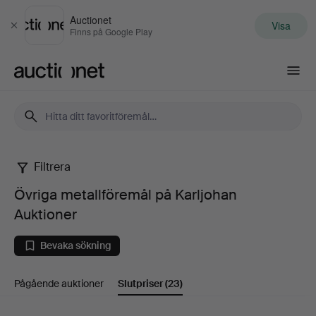
Auctionet
Visa
Stäng
Finns på Google Play
Auctionet.com
Filtrera
Övriga
Övriga metallföremål på Karljohan
metallföremål
Auktioner
på
Bevaka sökning
Karljohan
Pågående auktioner
Slutpriser
(23)
Auktioner