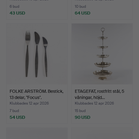
6 bud
10 bud
43 USD
64 USD
FOLKE ARSTRÖM. Bestick,
ETAGEFAT, rostfritt stål, 5
13 delar, "Focus".
våningar, höjd…
Klubbades 12 apr 2026
Klubbades 12 apr 2026
7 bud
15 bud
54 USD
90 USD