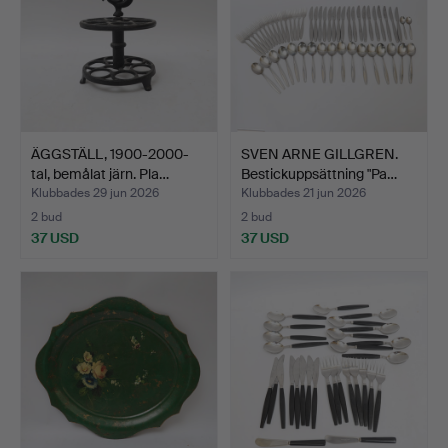
ÄGGSTÄLL, 1900-2000-
SVEN ARNE GILLGREN.
tal, bemålat järn. Pla…
Bestickuppsättning "Pa…
Klubbades 29 jun 2026
Klubbades 21 jun 2026
2 bud
2 bud
37 USD
37 USD