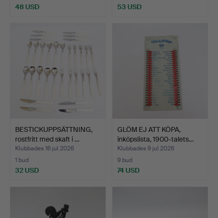
48 USD
53 USD
BESTICKUPPSÄTTNING,
GLÖM EJ ATT KÖPA,
rostfritt med skaft i …
inköpslista, 1900-talets…
Klubbades 16 jul 2026
Klubbades 9 jul 2026
1 bud
9 bud
32 USD
74 USD