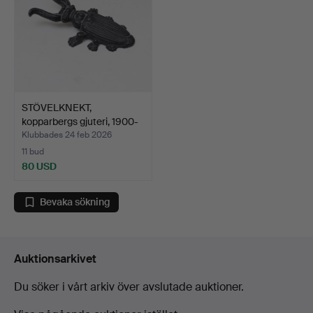
STÖVELKNEKT,
kopparbergs gjuteri, 1900-
tal…
Klubbades 24 feb 2026
11 bud
80 USD
Bevaka sökning
Auktionsarkivet
Du söker i vårt arkiv över avslutade auktioner.