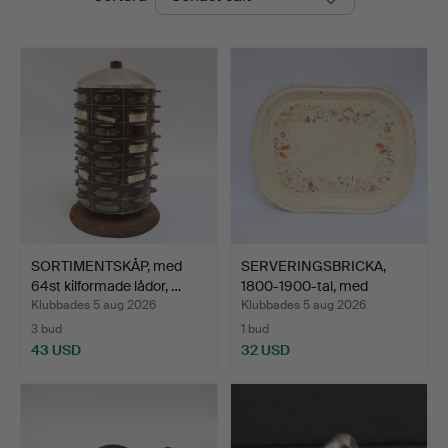
SORTIMENTSKÅP, med
SERVERINGSBRICKA,
64st kilformade lådor, …
1800-1900-tal, med
handm…
Klubbades 5 aug 2026
Klubbades 5 aug 2026
3 bud
1 bud
43 USD
32 USD