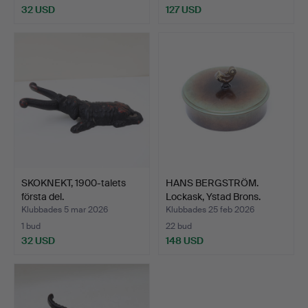
32 USD
127 USD
SKOKNEKT, 1900-talets
HANS BERGSTRÖM.
första del.
Lockask, Ystad Brons.
Klubbades 5 mar 2026
Klubbades 25 feb 2026
1 bud
22 bud
32 USD
148 USD