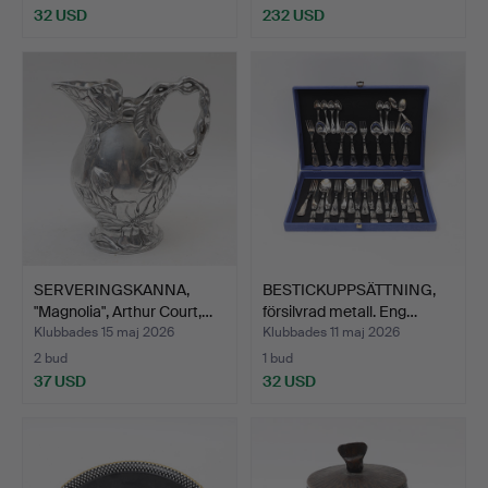
32 USD
232 USD
Utvalt
föremål
SERVERINGSKANNA,
BESTICKUPPSÄTTNING,
"Magnolia", Arthur Court,…
försilvrad metall. Eng…
Klubbades 15 maj 2026
Klubbades 11 maj 2026
2 bud
1 bud
37 USD
32 USD