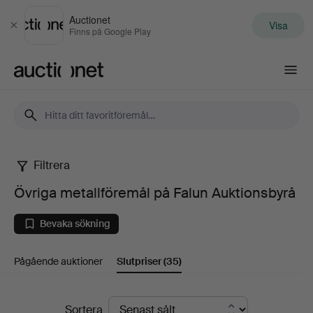
Auctionet
Visa
Stäng
Finns på Google Play
Auctionet.com
Filtrera
Övriga
Övriga metallföremål på Falun Auktionsbyrå
metallföremål
Bevaka sökning
på
Pågående auktioner
Slutpriser
(35)
Falun
Auktionsbyrå
Slutpriser
Sortera