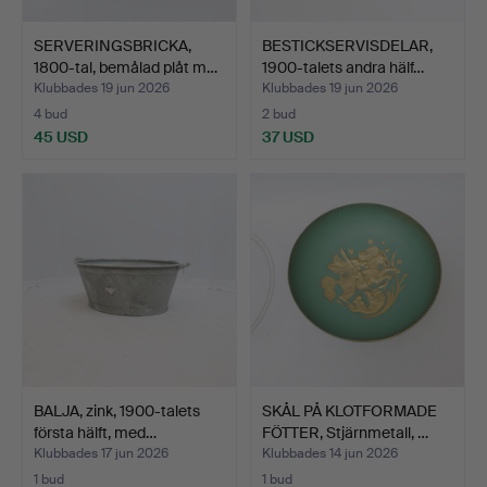
SERVERINGSBRICKA,
BESTICKSERVISDELAR,
1800-tal, bemålad plåt m…
1900-talets andra hälf…
Klubbades 19 jun 2026
Klubbades 19 jun 2026
4 bud
2 bud
45 USD
37 USD
BALJA, zink, 1900-talets
SKÅL PÅ KLOTFORMADE
första hälft, med…
FÖTTER, Stjärnmetall, …
Klubbades 17 jun 2026
Klubbades 14 jun 2026
1 bud
1 bud