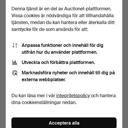
Denna tjänst är en del av Auctionet-plattformen.
Vissa cookies är nödvändiga för att tillhandahålla
tjänsten, medan du kan hantera eller återkalla ditt
samtycke för de som används för att:
BORDSPLACERINGSHÅLL
OSTKNIV, med handtag av
Anpassa funktioner och innehåll för dig
ARE, 6st.
blybergsporfyr.
utifrån hur du använder plattformen.
Klubbades 12 jun 2026
Klubbades 30 maj 2026
Utveckla och förbättra plattformen.
1 bud
8 bud
32 USD
190 USD
Marknadsföra nyheter och innehåll till dig på
externa webbplatser.
Du kan läsa mer i vår
integritetspolicy
och hantera
dina cookieinställningar nedan.
Acceptera alla