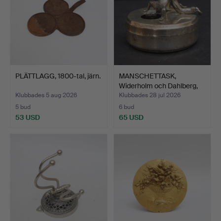
PLÄTTLAGG, 1800-tal, järn.
MANSCHETTASK,
Widerholm och Dahlberg,
stäm…
Klubbades 5 aug 2026
Klubbades 28 jul 2026
5 bud
6 bud
53 USD
65 USD