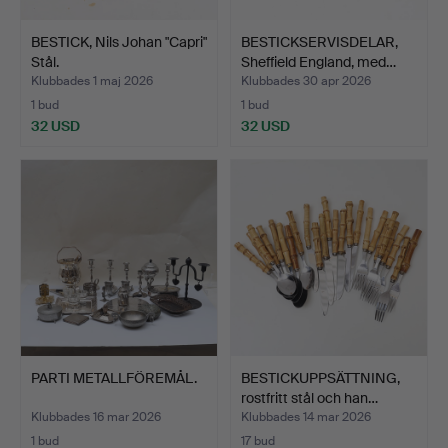
BESTICK, Nils Johan "Capri"
BESTICKSERVISDELAR,
Stål.
Sheffield England, med…
Klubbades 1 maj 2026
Klubbades 30 apr 2026
1 bud
1 bud
32 USD
32 USD
PARTI METALLFÖREMÅL.
BESTICKUPPSÄTTNING,
rostfritt stål och han…
Klubbades 16 mar 2026
Klubbades 14 mar 2026
1 bud
17 bud