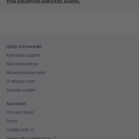
Visa pågående auktioner istället.
Sidfotsnavigation
Hjälp och kontakt
Kontakta support
Alla auktionshus
Betalningsalternativ
Vi skickar med
Sociala medier
Auctionet
Om Auctionet
Press
Lediga jobb
Anslut ditt auktionshus