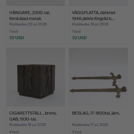
HÄNGARE, 2000-tal,
VÄGGPLATTA, daterad
förnicklad metall.
1946,delvis förgylld b…
Klubbades 20 jul 2026
Klubbades 19 jul 2026
1 bud
1 bud
32 USD
32 USD
CIGARETTSTÄLL , brons,
BESLAG, 17-1800tal, järn.
GAB, 1930-tal.
Klubbades 18 jul 2026
Klubbades 17 jul 2026
4 bud
3 bud