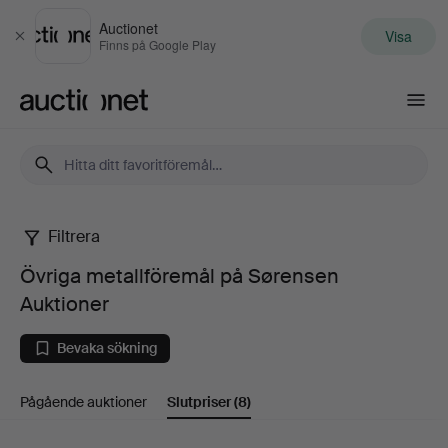
Auctionet
Visa
Stäng
Finns på Google Play
Auctionet.com
Filtrera
Övriga
Övriga metallföremål på Sørensen
metallföremål
Auktioner
på
Bevaka sökning
Sørensen
Pågående auktioner
Slutpriser
(8)
Auktioner