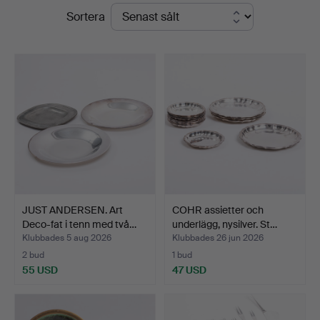
Slutpriser
Sortera
JUST ANDERSEN. Art
COHR assietter och
Deco-fat i tenn med två…
underlägg, nysilver. St…
Klubbades 5 aug 2026
Klubbades 26 jun 2026
2 bud
1 bud
55 USD
47 USD