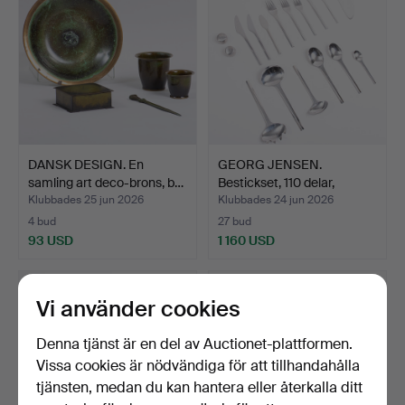
DANSK DESIGN. En
GEORG JENSEN.
samling art deco-brons, b…
Bestickset, 110 delar,
Prism…
Klubbades 25 jun 2026
Klubbades 24 jun 2026
4 bud
27 bud
93 USD
1 160 USD
Vi använder cookies
Denna tjänst är en del av Auctionet-plattformen.
Vissa cookies är nödvändiga för att tillhandahålla
tjänsten, medan du kan hantera eller återkalla ditt