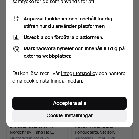
samtycke för de som används för att:
Anpassa funktioner och innehåll för dig
GEORG JENSEN.
Skrin av brons med
utifrån hur du använder plattformen.
Bestickset, 85 delar,
mahognyinteriör, dansk …
Prisme…
Klubbades 24 jun 2026
Klubbades 15 jun 2026
Utveckla och förbättra plattformen.
25 bud
1 bud
1 021 USD
47 USD
Marknadsföra nyheter och innehåll till dig på
externa webbplatser.
Du kan läsa mer i vår
integritetspolicy
och hantera
dina cookieinställningar nedan.
Acceptera alla
Cookie-inställningar
Bronsfat "Svanerne fra
PETER HOLMBLAD.
Norden" av Hans Har…
Fonduesats, Stelton.
Danma…
Klubbades 16 apr 2026
Klubbades 21 mar 2026