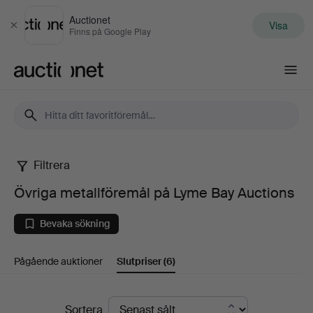
Auctionet
Visa
Stäng
Finns på Google Play
Auctionet.com
Filtrera
Övriga
Övriga metallföremål på Lyme Bay Auctions
metallföremål
Bevaka sökning
på
Pågående auktioner
Slutpriser
(6)
Lyme
Bay
Slutpriser
Sortera