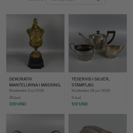
Auctions
DEKORATIV
TESERVIS I SILVER,
MANTELURNA I MÄSSING.
STÄMPLAD.
Klubbades 5 jul 2026
Klubbades 28 jun 2026
26 bud
3 bud
220 USD
512 USD