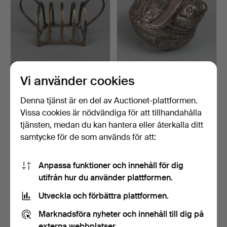
Vi använder cookies
ENGELSKT STÄMPLAT
BETELMUTTERLÅDA.
SILVER-
ROSTBRÖDSSTÄLL.
Klubbades 24 maj 2026
Klubbades 5 apr 2026
Denna tjänst är en del av Auctionet-plattformen.
3 bud
4 bud
Vissa cookies är nödvändiga för att tillhandahålla
115 USD
35 USD
tjänsten, medan du kan hantera eller återkalla ditt
Utvalt
samtycke för de som används för att:
föremål
Anpassa funktioner och innehåll för dig
utifrån hur du använder plattformen.
Utveckla och förbättra plattformen.
Marknadsföra nyheter och innehåll till dig på
externa webbplatser.