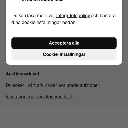
SILVERSMYCKEN.
WMF STEN.
Du kan läsa mer i vår
integritetspolicy
och hantera
dina cookieinställningar nedan.
Klubbades 15 mar 2026
Klubbades 9 feb 2026
11 bud
3 bud
202 USD
42 USD
Acceptera alla
Bevaka sökning
Cookie-inställningar
Auktionsarkivet
Du söker i vårt arkiv över avslutade auktioner.
Visa pågående auktioner istället.