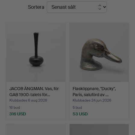
Slutpriser
Sortera
JACOB ÄNGMAN. Vas, för
Flasköppnare, "Ducky",
GAB 1900-talets för…
Paris, saluförd av …
Klubbades 6 aug 2026
Klubbades 24 jun 2026
16 bud
5 bud
316 USD
53 USD