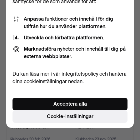
samtycke för de som används för att:
Anpassa funktioner och innehåll för dig
VAS, "Ikora" , WMF, Art
FOLKE ARSTRÖM.
utifrån hur du använder plattformen.
Deco, brons.
Besticksuppsättning,
Gense,…
Klubbades 30 mar 2026
Klubbades 16 mar 2026
Utveckla och förbättra plattformen.
23 bud
10 bud
184 USD
231 USD
Marknadsföra nyheter och innehåll till dig på
externa webbplatser.
Du kan läsa mer i vår
integritetspolicy
och hantera
dina cookieinställningar nedan.
Acceptera alla
Cookie-inställningar
VAS, tidigt 1900-tal.
PLAKETT.
Klubbades 20 feb 2026
Klubbades 23 nov 2025