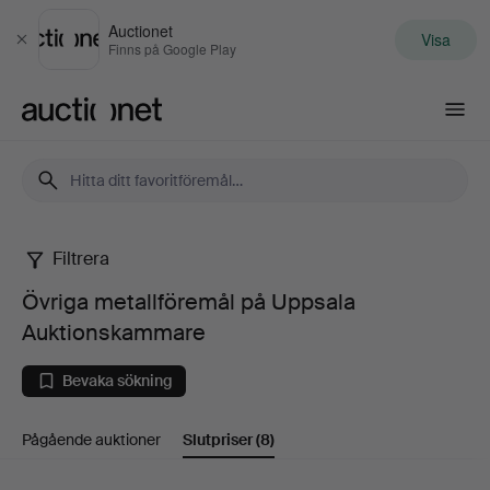
Auctionet
Visa
Stäng
Finns på Google Play
Auctionet.com
Filtrera
Övriga
Övriga metallföremål på Uppsala
metallföremål
Auktionskammare
på
Bevaka sökning
Uppsala
Pågående auktioner
Slutpriser
(8)
Auktionskammare