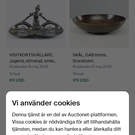
VISITKORTSHÅLLARE.
SKÅL, GAB brons,
Jugend, vitmetall, omkr…
Stockholm.
Klubbades 14 maj 2026
Klubbades 12 maj 2026
12 bud
19 bud
83 USD
179 USD
Vi använder cookies
Denna tjänst är en del av Auctionet-plattformen.
Vissa cookies är nödvändiga för att tillhandahålla
tjänsten, medan du kan hantera eller återkalla ditt