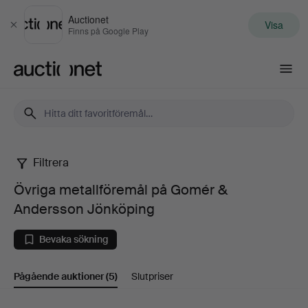
Auctionet
Visa
Stäng
Finns på Google Play
Auctionet.com
Filtrera
Övriga
Övriga metallföremål på Gomér &
metallföremål
Andersson Jönköping
på
Bevaka sökning
Gomér
Pågående auktioner
(5)
Slutpriser
&