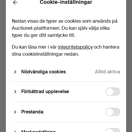
Cookie-inställningar
Back
Nedan visas de typer av cookies som används på
Auctionet-plattformen. Du kan själv välja vilka
typer du ger ditt samtycke till.
Du kan läsa mer i vår
integritetspolicy
och hantera
OLLE HERMANSSON.
FOLKE ARSTRÖM. Bestick,
dina cookieinställningar nedan.
Eldhund, "Räven", gjutjär…
66 delar, "Facette…
7 dagar
8 dagar
Nödvändiga cookies
Alltid aktiva
7 bud
Värdering
80 USD
106 USD
Function
Förbättrad upplevelse
storage
Statistic
Prestanda
storage
Ad