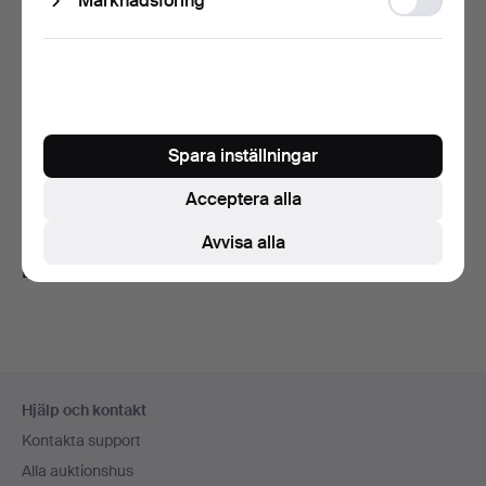
Marknadsföring
storage
BESTICKSERVIS. I
schatuller, brons/trä, 49…
8 dagar
Värdering
Spara inställningar
95 USD
Acceptera alla
Bevaka sökning
Avvisa alla
Du kan också söka i
vårt arkiv med avslutade auktioner
.
Sidfotsnavigation
Hjälp och kontakt
Kontakta support
Alla auktionshus