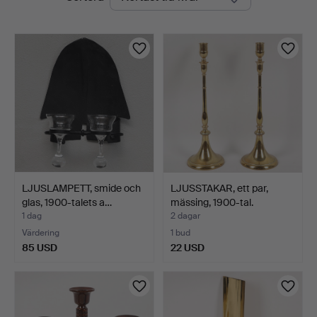
auktioner
LJUSLAMPETT, smide och
LJUSSTAKAR, ett par,
glas, 1900-talets a…
mässing, 1900-tal.
1 dag
2 dagar
Värdering
1 bud
85 USD
22 USD