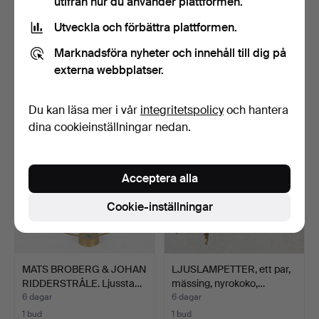
utifrån hur du använder plattformen.
Utveckla och förbättra plattformen.
PETER MALY. Ljuslykta,
LJUSSTAKAR, ett par,
metall, tryckt sign…
vitmetall, FuhrHome, …
Marknadsföra nyheter och innehåll till dig på
6 dagar
6 dagar
externa webbplatser.
Värdering
Värdering
85 USD
64 USD
Du kan läsa mer i vår
integritetspolicy
och hantera
dina cookieinställningar nedan.
Acceptera alla
Cookie-inställningar
MATS BROBERG & JOHAN
LJUSLAMPETTER, ett par,
RIDDERSTRÅLE. Ljussta…
mässing, nyrokoko,…
6 dagar
6 dagar
1 bud
1 bud