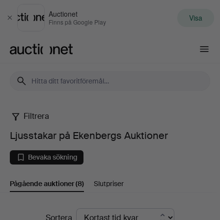
Auctionet
Visa
Stäng
Finns på Google Play
Auctionet.com
Filtrera
Ljusstakar
Ljusstakar på Ekenbergs Auktioner
på
Bevaka sökning
Ekenbergs
Pågående auktioner
(8)
Slutpriser
Auktioner
Pågående
Sortera