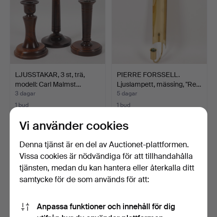
LJUSSTAKAR, 3 st, trä,
PIERRE FORSSELL.
modell: Carl Malmst…
Ljuslampett, mässing, "Re…
3 dagar
5 dagar
1 bud
1 bud
43 USD
22 USD
Vi använder cookies
Denna tjänst är en del av Auctionet-plattformen.
Vissa cookies är nödvändiga för att tillhandahålla
tjänsten, medan du kan hantera eller återkalla ditt
samtycke för de som används för att:
Anpassa funktioner och innehåll för dig