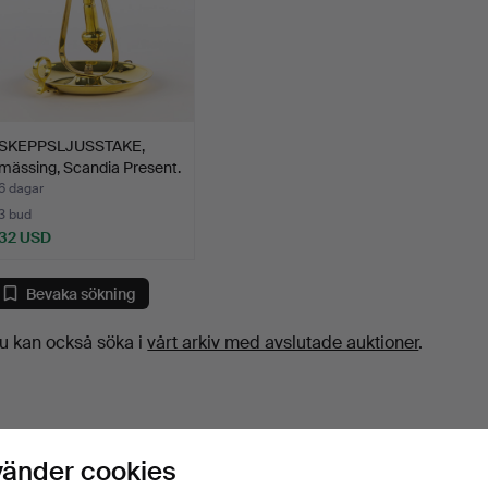
SKEPPSLJUSSTAKE,
mässing, Scandia Present.
6 dagar
3 bud
32 USD
Bevaka sökning
u kan också söka i
vårt arkiv med avslutade auktioner
.
vänder cookies