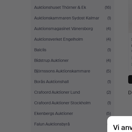
Auktionshuset Thörner & Ek
(16)
Auktionskammaren Sydost Kalmar
(1)
Auktionsmagasinet Vänersborg
(4)
Auktionsverket Engelholm
(4)
Balclis
(1)
Bidstrup Auktioner
(4)
Björnssons Auktionskammare
(5)
Borås Auktionshall
(1)
Crafoord Auktioner Lund
(2)
D
Crafoord Auktioner Stockholm
(1)
Ekenbergs Auktioner
(5)
Falun Auktionsbyrå
(7)
Vi an