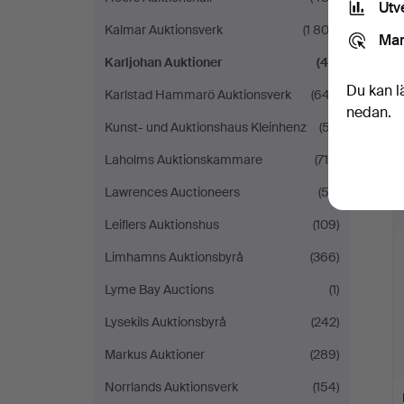
Utv
Kalmar Auktionsverk
(1 802)
Mar
Karljohan Auktioner
(42)
Du kan l
Karlstad Hammarö Auktionsverk
(647)
nedan.
Kunst- und Auktionshaus Kleinhenz
(57)
Laholms Auktionskammare
(715)
Lawrences Auctioneers
(52)
Leiflers Auktionshus
(109)
Limhamns Auktionsbyrå
(366)
Lyme Bay Auctions
(1)
Lysekils Auktionsbyrå
(242)
Markus Auktioner
(289)
Norrlands Auktionsverk
(154)