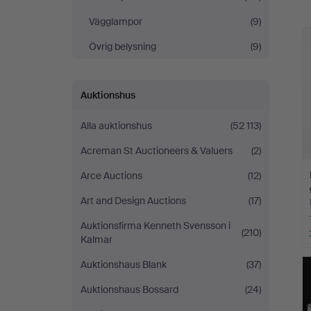
Vägglampor
(9)
Övrig belysning
(9)
Auktionshus
Alla auktionshus
(52 113)
Acreman St Auctioneers & Valuers
(2)
Arce Auctions
(12)
Art and Design Auctions
(17)
Auktionsfirma Kenneth Svensson i
(210)
Kalmar
Auktionshaus Blank
(37)
Auktionshaus Bossard
(24)