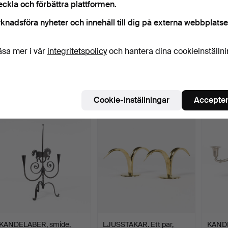
eckla och förbättra plattformen.
knadsföra nyheter och innehåll till dig på externa webbplatse
äsa mer i vår
integritetspolicy
och hantera dina cookieinställn
JONAS TORSTENSSON.
LJUSSTAKE, LJUSLYKTA.
SKATE
Ljusstake, "Stumpastake…
Erik Höglund, Bertil…
sju lju
Klubbades 31 maj 2026
Klubbades 25 maj 2026
Klubba
3 bud
16 bud
2 bud
Cookie-inställningar
Accepter
32 USD
95 USD
27 US
KANDELABER, smide,
LJUSSTAKAR. Ett par,
KAND