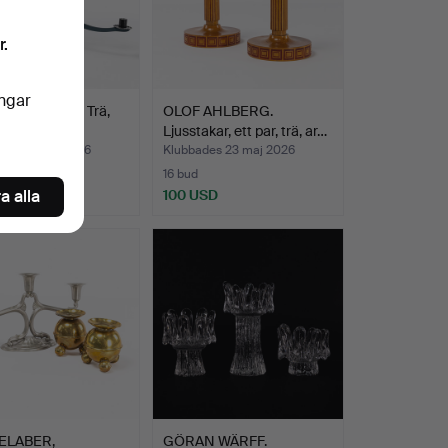
r.
ingar
LÖVSSTAKE. Trä,
OLOF AHLBERG.
spunkter.
Ljusstakar, ett par, trä, ar…
des 23 maj 2026
Klubbades 23 maj 2026
16 bud
a alla
D
100 USD
ELABER,
GÖRAN WÄRFF.