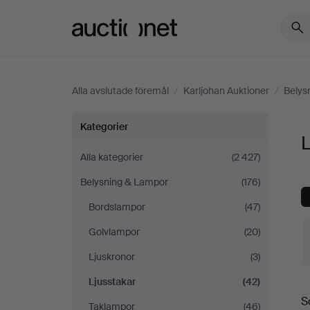
Auctionet.com
Alla avslutade föremål
/
Karljohan Auktioner
/
Belys
Ljusstakar
Kategorier
L
på
Alla kategorier
(2 427)
Belysning & Lampor
(176)
Karljohan
Bordslampor
(47)
Auktioner
Golvlampor
(20)
Ljuskronor
(3)
Ljusstakar
(42)
S
S
Taklampor
(46)