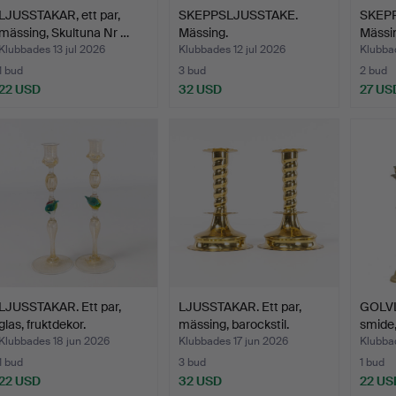
LJUSSTAKAR, ett par,
SKEPPSLJUSSTAKE.
SKEP
mässing, Skultuna Nr …
Mässing.
Mässi
Klubbades 13 jul 2026
Klubbades 12 jul 2026
Klubba
1 bud
3 bud
2 bud
22 USD
32 USD
27 US
LJUSSTAKAR. Ett par,
LJUSSTAKAR. Ett par,
GOLVL
glas, fruktdekor.
mässing, barockstil.
smide,
Klubbades 18 jun 2026
Klubbades 17 jun 2026
Klubba
1 bud
3 bud
1 bud
22 USD
32 USD
22 US