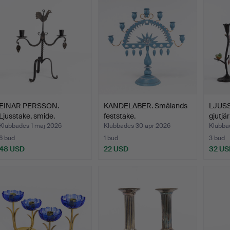
EINAR PERSSON.
KANDELABER. Smålands
LJUSS
Ljusstake, smide.
feststake.
gjutjä
Klubbades 1 maj 2026
Klubbades 30 apr 2026
Klubba
6 bud
1 bud
3 bud
48 USD
22 USD
32 US