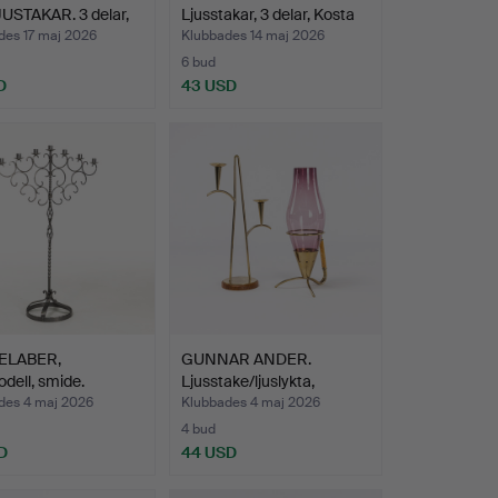
USTAKAR. 3 delar,
Ljusstakar, 3 delar, Kosta
 m…
Bo…
des 17 maj 2026
Klubbades 14 maj 2026
6 bud
D
43 USD
ELABER,
GUNNAR ANDER.
dell, smide.
Ljusstake/ljuslykta,
mässing…
des 4 maj 2026
Klubbades 4 maj 2026
4 bud
D
44 USD