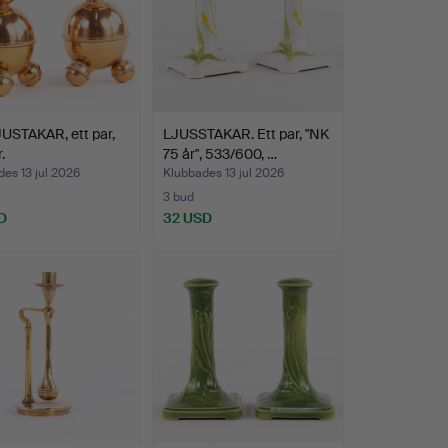
USTAKAR, ett par,
LJUSSTAKAR. Ett par, "NK
.
75 år", 533/600, …
es 13 jul 2026
Klubbades 13 jul 2026
3 bud
D
32 USD