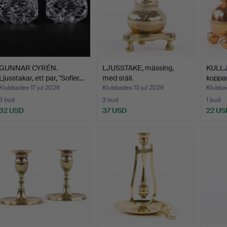
GUNNAR CYRÉN.
LJUSSTAKE, mässing,
KULLJ
Ljusstakar, ett par, "Sofier…
med ställ.
koppar
Klubbades 17 jul 2026
Klubbades 13 jul 2026
Klubbad
3 bud
3 bud
1 bud
32 USD
37 USD
22 US