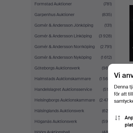
Formstad Auktioner
(781)
Garpenhus Auktioner
(835)
Gomér & Andersson Jönköping
(131)
Gomér & Andersson Linköping
(3 928)
Gomér & Andersson Norrköping
(2 791)
Gomér & Andersson Nyköping
(1 612)
Göteborgs Auktionsverk
(986)
Vi an
Halmstads Auktionskammare
(1 566)
Denna tj
Handelslagret Auktionsservice
(518)
för att t
Helsingborgs Auktionskammare
(2 474)
samtycke
Hälsinglands Auktionsverk
(628)
Anp
Höganäs Auktionsverk
(596)
pla
Höörs Auktionshall
(483)