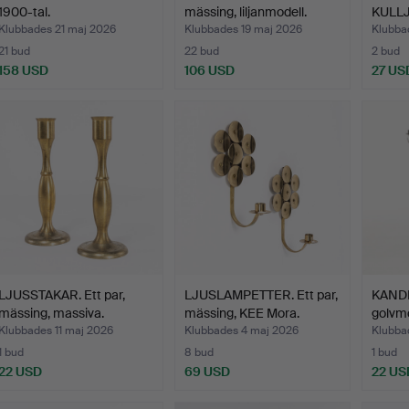
1900-tal.
mässing, liljanmodell.
KULLJ
tenn,
Klubbades 21 maj 2026
Klubbades 19 maj 2026
Klubba
21 bud
22 bud
2 bud
158 USD
106 USD
27 US
LJUSSTAKAR. Ett par,
LJUSLAMPETTER. Ett par,
KAND
mässing, massiva.
mässing, KEE Mora.
golvmo
Klubbades 11 maj 2026
Klubbades 4 maj 2026
Klubba
1 bud
8 bud
1 bud
22 USD
69 USD
22 US