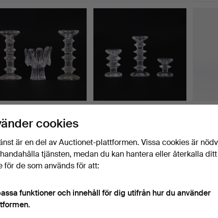
LJUSSTAKAR,
TIMO SARPANEVA.
LJUSL
vänder cookies
LJUSLYKTA. 3 st,
Ljusstakar, 3 st, "Festivo…
nysilve
Sunflower, Fe…
Klubbades 12 jun 2026
Klubbades 12 jun 2026
Klubba
änst är en del av Auctionet-plattformen. Vissa cookies är nöd
9 bud
7 bud
1 bud
64 USD
53 USD
22 US
illhandahålla tjänsten, medan du kan hantera eller återkalla ditt
 för de som används för att:
assa funktioner och innehåll för dig utifrån hur du använder
ttformen.