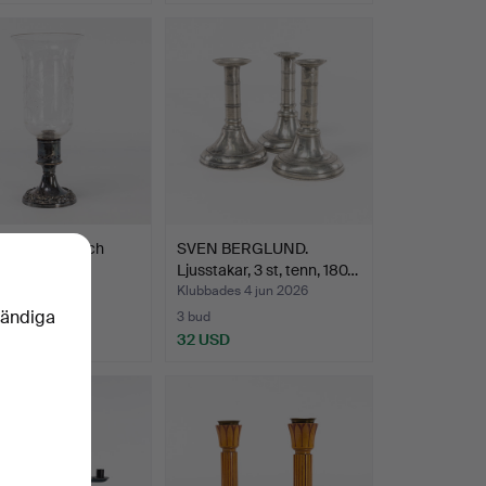
YKTA. Glas och
SVEN BERGLUND.
r.
Ljusstakar, 3 st, tenn, 180…
des 7 jun 2026
Klubbades 4 jun 2026
vändiga
3 bud
D
32 USD