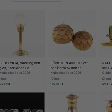
LJUSLYKTA, mässing och
FÖNSTERLAMPOR, ett
NATTL
glas, Karlskrona La…
par, i form av kottar.
par, S
Klubbades 1 aug 2026
Klubbades 1 aug 2026
Klubbad
1 bud
10 bud
10 bud
22 USD
95 USD
69 U