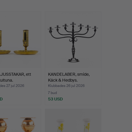
JUSSTAKAR, ett
KANDELABER, smide,
kultuna.
Käck & Hedbys.
es 27 jul 2026
Klubbades 26 jul 2026
7 bud
SD
53 USD