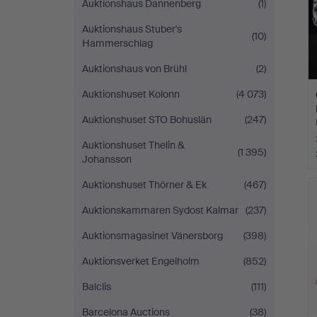
Auktionshaus Dannenberg
(1)
Auktionshaus Stuber's
(10)
Hammerschlag
Auktionshaus von Brühl
(2)
Auktionshuset Kolonn
(4 073)
Auktionshuset STO Bohuslän
(247)
Auktionshuset Thelin &
(1 395)
Johansson
Auktionshuset Thörner & Ek
(467)
Auktionskammaren Sydost Kalmar
(237)
Auktionsmagasinet Vänersborg
(398)
Auktionsverket Engelholm
(852)
Balclis
(111)
Barcelona Auctions
(38)