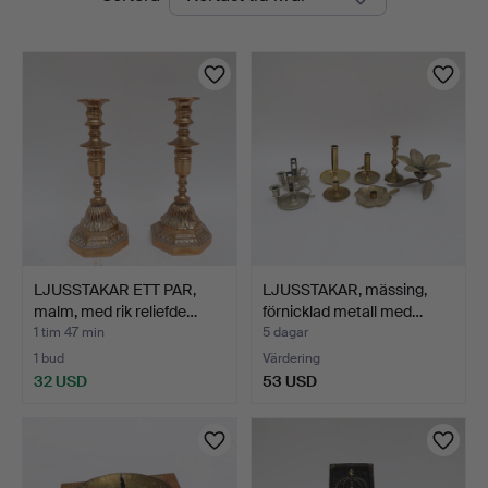
auktioner
LJUSSTAKAR ETT PAR,
LJUSSTAKAR, mässing,
malm, med rik reliefde…
förnicklad metall med…
1 tim 47 min
5 dagar
1 bud
Värdering
32 USD
53 USD