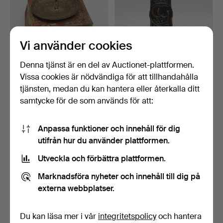
Vi använder cookies
Denna tjänst är en del av Auctionet-plattformen.
Vissa cookies är nödvändiga för att tillhandahålla
LJUSSTAKE,
LJUSSTAKE, gjutjärn med
"Traditionsljusstaken"
svartmålad och bro…
tjänsten, medan du kan hantera eller återkalla ditt
mässing,…
6 dagar
6 dagar
samtycke för de som används för att:
Värdering
Värdering
53 USD
53 USD
Anpassa funktioner och innehåll för dig
utifrån hur du använder plattformen.
Utveckla och förbättra plattformen.
Marknadsföra nyheter och innehåll till dig på
externa webbplatser.
Du kan läsa mer i vår
integritetspolicy
och hantera