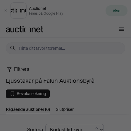
Auctionet
Visa
Stäng
Finns på Google Play
Auctionet.com
Filtrera
Ljusstakar
Ljusstakar på Falun Auktionsbyrå
på
Bevaka sökning
Falun
Pågående auktioner
(6)
Slutpriser
Auktionsbyrå
Pågående
Sortera