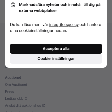
Marknadsföra nyheter och innehåll till dig på
externa webbplatser.
Du kan läsa mer i vår
integritetspolicy
och hantera
Sidfotsnavigation
dina cookieinställningar nedan.
Hjälp och kontakt
Kontakta support
Alla auktionshus
Acceptera alla
Betalningsalternativ
Cookie-inställningar
Vi skickar med
Sociala medier
Auctionet
Om Auctionet
Press
Lediga jobb
Anslut ditt auktionshus