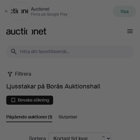
Auctionet
Visa
Stäng
Finns på Google Play
Auctionet.com
Filtrera
Ljusstakar
Ljusstakar på Borås Auktionshall
på
Bevaka sökning
Borås
Pågående auktioner
(1)
Slutpriser
Auktionshall
Pågående
Sortera