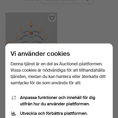
auktioner
Vi använder cookies
Denna tjänst är en del av Auctionet-plattformen.
Vissa cookies är nödvändiga för att tillhandahålla
JOHN SVENSSON.
KANDELABER,
tjänsten, medan du kan hantera eller återkalla ditt
"Essungastaken"…
8 dagar
samtycke för de som används för att:
1 bud
32 USD
Anpassa funktioner och innehåll för dig
utifrån hur du använder plattformen.
Bevaka sökning
Utveckla och förbättra plattformen.
Du kan också söka i
vårt arkiv med avslutade auktioner
.