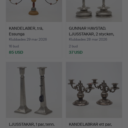
KANDELABER, trä,
GUNNAR HAVSTAD.
Essunga
LJUSSTAKAR, 2 stycken,
hembygdsförening.
ten…
Klubbades 29 mar 2026
Klubbades 28 mar 2026
16 bud
2 bud
85 USD
37 USD
LJUSSTAKAR, 1 par, tenn.
KANDELABRAR ett par,