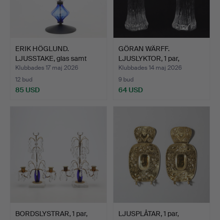
ERIK HÖGLUND.
GÖRAN WÄRFF.
LJUSSTAKE, glas samt
LJUSLYKTOR, 1 par,
smide, …
"Sunflower…
Klubbades 17 maj 2026
Klubbades 14 maj 2026
12 bud
9 bud
85 USD
64 USD
BORDSLYSTRAR, 1 par,
LJUSPLÅTAR, 1 par,