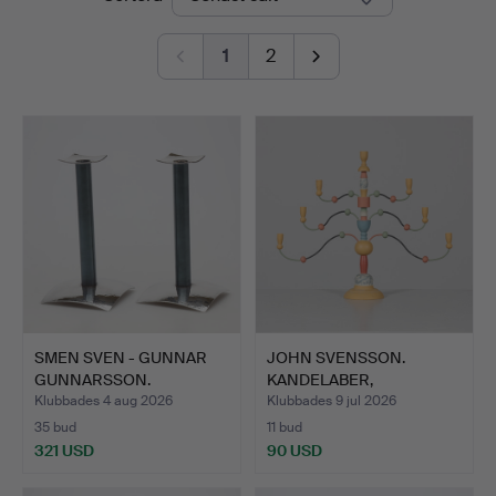
1
2
SMEN SVEN - GUNNAR
JOHN SVENSSON.
GUNNARSSON.
KANDELABER,
LJUSSTAKAR,…
"Essungastaken"…
Klubbades 4 aug 2026
Klubbades 9 jul 2026
35 bud
11 bud
321 USD
90 USD