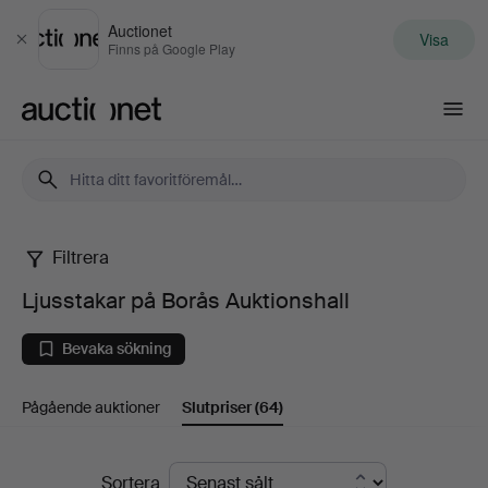
Auctionet
Visa
Stäng
Finns på Google Play
Auctionet.com
Filtrera
Ljusstakar
Ljusstakar på Borås Auktionshall
på
Bevaka sökning
Borås
Pågående auktioner
Slutpriser
(64)
Auktionshall
Slutpriser
Sortera