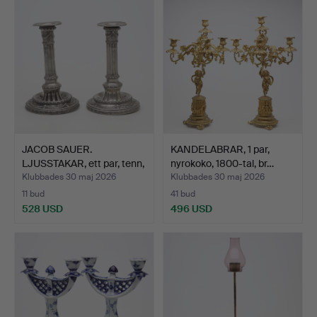
JACOB SAUER.
KANDELABRAR, 1 par,
LJUSSTAKAR, ett par, tenn,
nyrokoko, 1800-tal, br…
gu…
Klubbades 30 maj 2026
Klubbades 30 maj 2026
11 bud
41 bud
528 USD
496 USD