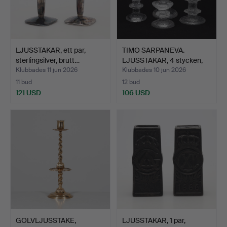
LJUSSTAKAR, ett par,
TIMO SARPANEVA.
sterlingsilver, brutt…
LJUSSTAKAR, 4 stycken,
"Fe…
Klubbades 11 jun 2026
Klubbades 10 jun 2026
11 bud
12 bud
121 USD
106 USD
GOLVLJUSSTAKE,
LJUSSTAKAR, 1 par,