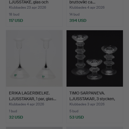
LJUSSTAKE, glas och
bruttovikt ca…
smide, B…
Klubbades 23 apr 2026
Klubbades 4 apr 2026
18 bud
14 bud
117 USD
394 USD
ERIKA LAGERBIELKE.
TIMO SARPANEVA.
LJUSSTAKAR, 1 par, glas…
LJUSSTAKAR, 3 stycken,
gla…
Klubbades 4 apr 2026
Klubbades 3 apr 2026
1 bud
5 bud
32 USD
53 USD