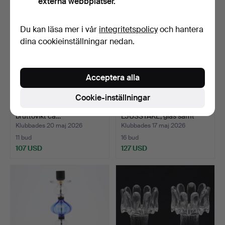
externa webbplatser.
Du kan läsa mer i vår
integritetspolicy
och hantera
dina cookieinställningar nedan.
Acceptera alla
Cookie-inställningar
LJUSSTAKAR, ett par, silver,
ERIK HÖGLUND.
bruttovikt ca…
LJUSSTAKE, glas samt
smide, …
Klubbades 20 maj 2026
Klubbades 17 maj 2026
11 bud
16 bud
107 USD
127 USD