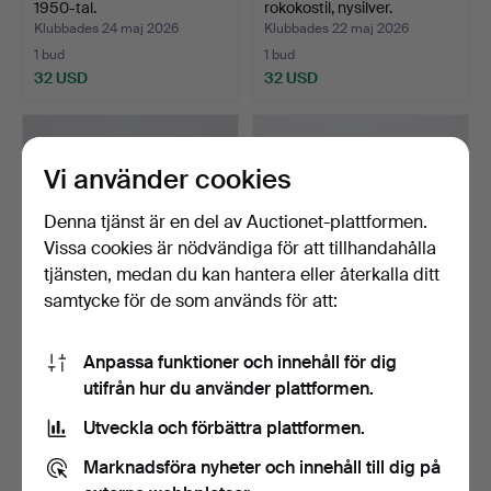
1950-tal.
rokokostil, nysilver.
Klubbades 24 maj 2026
Klubbades 22 maj 2026
1 bud
1 bud
32 USD
32 USD
Vi använder cookies
Denna tjänst är en del av Auctionet-plattformen.
Vissa cookies är nödvändiga för att tillhandahålla
tjänsten, medan du kan hantera eller återkalla ditt
samtycke för de som används för att:
LISA LARSON.
IVAR ÅLENIUS-BJÖRK.
Anpassa funktioner och innehåll för dig
LJUSSTAKAR, 1 par, porslin,
LJUSSTAKAR, 1 par, "L…
utifrån hur du använder plattformen.
"…
Klubbades 21 maj 2026
Klubbades 20 maj 2026
1 bud
17 bud
Utveckla och förbättra plattformen.
32 USD
100 USD
Marknadsföra nyheter och innehåll till dig på