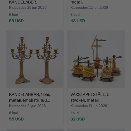
KANDELABER,
metall.
"Essungastaken"…
Klubbades 25 jun 2026
Klubbades 22 jun 2026
6 bud
3 bud
59 USD
43 USD
KANDELABRAR, 1 par,
VAXSTAPELSTÄLL, 5
metall, empirstil, 180…
stycken, metall.
Klubbades 21 jun 2026
Klubbades 19 jun 2026
6 bud
1 bud
55 USD
32 USD