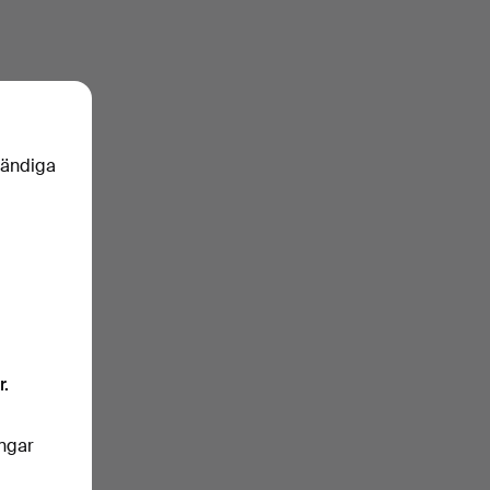
vändiga
r.
ingar