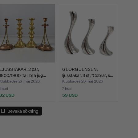
LJUSSTAKAR, 2 par,
GEORG JENSEN,
1800/1900-tal, bl a jug…
ljusstakar, 3 st, "Cobra", s…
Klubbades 27 maj 2026
Klubbades 26 maj 2026
1 bud
7 bud
32 USD
59 USD
Bevaka sökning