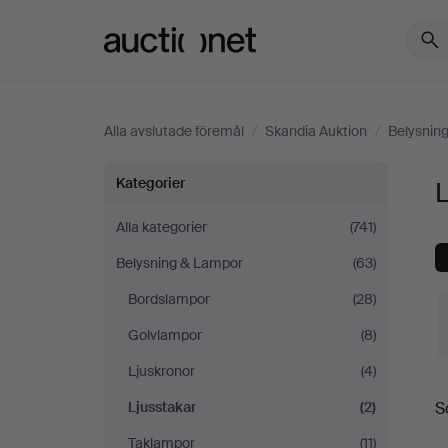
Auctionet.com
Alla avslutade föremål
/
Skandia Auktion
/
Belysnin
Ljusstakar
Kategorier
L
på
Alla kategorier
(741)
Belysning & Lampor
(63)
Skandia
Bordslampor
(28)
Auktion
Golvlampor
(8)
Ljuskronor
(4)
S
Ljusstakar
(2)
S
Taklampor
(11)