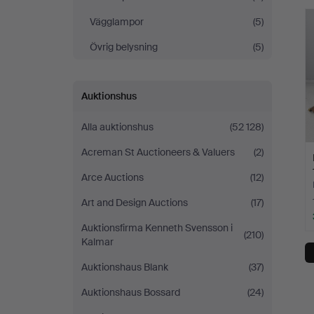
Vägglampor
(5)
Övrig belysning
(5)
Auktionshus
Alla auktionshus
(52 128)
Acreman St Auctioneers & Valuers
(2)
Arce Auctions
(12)
Art and Design Auctions
(17)
Auktionsfirma Kenneth Svensson i
(210)
Kalmar
Auktionshaus Blank
(37)
Auktionshaus Bossard
(24)