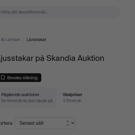
g & Lampor
/
Ljusstakar
jusstakar på Skandia Auktion
Bevaka sökning
Pågående auktioner
Slutpriser
Se föremål du kan bjuda på
2 föremål
lutpriser
ortera