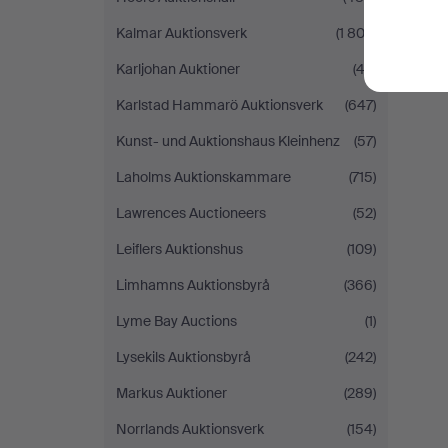
Kalmar Auktionsverk
(1 802)
Karljohan Auktioner
(43)
Karlstad Hammarö Auktionsverk
(647)
Kunst- und Auktionshaus Kleinhenz
(57)
Laholms Auktionskammare
(715)
Lawrences Auctioneers
(52)
Leiflers Auktionshus
(109)
Limhamns Auktionsbyrå
(366)
Lyme Bay Auctions
(1)
Lysekils Auktionsbyrå
(242)
Markus Auktioner
(289)
Norrlands Auktionsverk
(154)