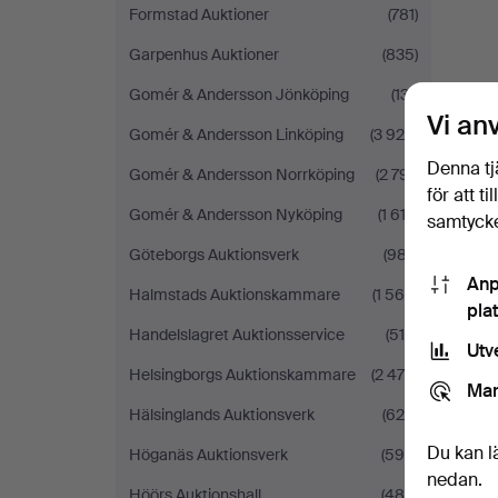
Formstad Auktioner
(781)
Garpenhus Auktioner
(835)
Gomér & Andersson Jönköping
(131)
Vi an
Gomér & Andersson Linköping
(3 928)
Denna tj
Gomér & Andersson Norrköping
(2 791)
för att t
Gomér & Andersson Nyköping
(1 613)
samtycke
Göteborgs Auktionsverk
(987)
Anp
Halmstads Auktionskammare
(1 568)
pla
Handelslagret Auktionsservice
(519)
Utv
Helsingborgs Auktionskammare
(2 475)
Mar
Hälsinglands Auktionsverk
(628)
Du kan l
Höganäs Auktionsverk
(596)
nedan.
Höörs Auktionshall
(484)