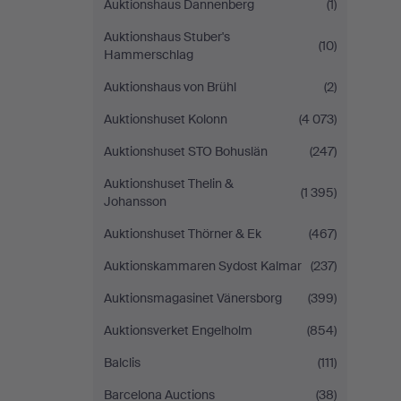
Auktionshaus Dannenberg
(1)
Auktionshaus Stuber's
(10)
Hammerschlag
Auktionshaus von Brühl
(2)
Auktionshuset Kolonn
(4 073)
Auktionshuset STO Bohuslän
(247)
Auktionshuset Thelin &
(1 395)
Johansson
Auktionshuset Thörner & Ek
(467)
Auktionskammaren Sydost Kalmar
(237)
Auktionsmagasinet Vänersborg
(399)
Auktionsverket Engelholm
(854)
Balclis
(111)
Barcelona Auctions
(38)