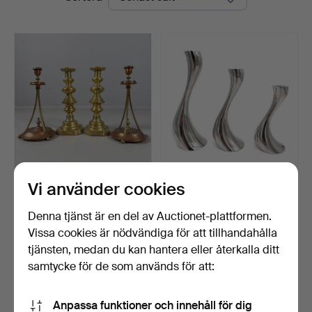
Vi använder cookies
LJUSSTAKAR, 2 par,
GEORG JENSEN,
1800/1900-tal, bl a jug…
ljusstakar, 3 st, "Cobra", s…
Klubbades 27 maj 2026
Klubbades 26 maj 2026
Denna tjänst är en del av Auctionet-plattformen.
1 bud
7 bud
Vissa cookies är nödvändiga för att tillhandahålla
32 USD
58 USD
tjänsten, medan du kan hantera eller återkalla ditt
samtycke för de som används för att:
Bevaka sökning
Anpassa funktioner och innehåll för dig