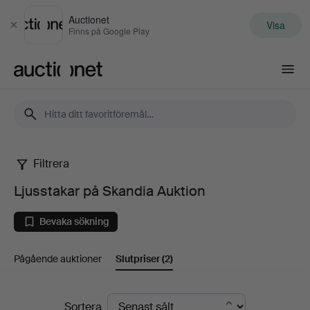
Auctionet
Visa
Stäng
Finns på Google Play
Auctionet.com
Filtrera
Ljusstakar
Ljusstakar på Skandia Auktion
på
Bevaka sökning
Skandia
Pågående auktioner
Slutpriser
(2)
Auktion
Slutpriser
Sortera