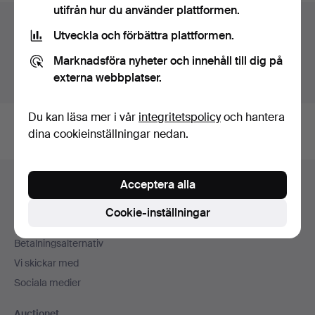
utifrån hur du använder plattformen.
Auktionsarkivet
Utveckla och förbättra plattformen.
Du söker i vårt arkiv över avslutade auktioner.
Marknadsföra nyheter och innehåll till dig på
externa webbplatser.
Visa pågående auktioner istället.
Du kan läsa mer i vår
integritetspolicy
och hantera
dina cookieinställningar nedan.
Sidfotsnavigation
Acceptera alla
Hjälp och kontakt
Kontakta support
Cookie-inställningar
Alla auktionshus
Betalningsalternativ
Vi skickar med
Sociala medier
Auctionet