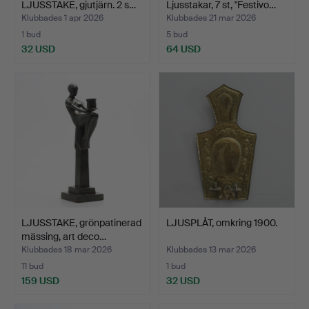
LJUSSTAKE, gjutjärn. 2 s…
Ljusstakar, 7 st, "Festivo…
Klubbades 1 apr 2026
Klubbades 21 mar 2026
1 bud
5 bud
32 USD
64 USD
LJUSSTAKE, grönpatinerad
LJUSPLÅT, omkring 1900.
mässing, art deco…
Klubbades 18 mar 2026
Klubbades 13 mar 2026
11 bud
1 bud
159 USD
32 USD