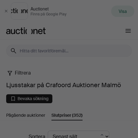
Auctionet
Visa
Stäng
Finns på Google Play
Auctionet.com
Filtrera
Ljusstakar
Ljusstakar på Crafoord Auktioner Malmö
på
Bevaka sökning
Crafoord
Pågående auktioner
Slutpriser
(352)
Auktioner
Malmö
Slutpriser
Sortera