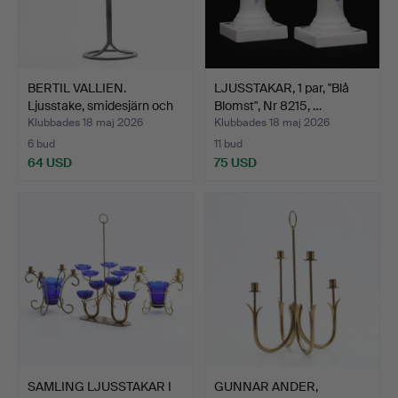
BERTIL VALLIEN.
LJUSSTAKAR, 1 par, "Blå
Ljusstake, smidesjärn och
Blomst", Nr 8215, …
…
Klubbades 18 maj 2026
Klubbades 18 maj 2026
6 bud
11 bud
64 USD
75 USD
SAMLING LJUSSTAKAR I
GUNNAR ANDER,