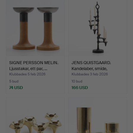
SIGNE PERSSON MELIN.
JENS QUISTGAARD.
Ljusstakar, ett par, …
Kandelaber, smide,
Danmar…
Klubbades 5 feb 2026
Klubbades 3 feb 2026
5 bud
10 bud
74 USD
166 USD