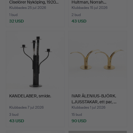
Ciselörer Nyköping, 1920…
Hultman, Norrah…
Klubbades 25 jul 2026
Klubbades 15 jul 2026
1 bud
2 bud
32 USD
43 USD
KANDELABER, smide.
IVAR ÅLENIUS-BJÖRK.
LJUSSTAKAR, ett par, …
Klubbades 7 jul 2026
Klubbades 1 jul 2026
3 bud
15 bud
43 USD
90 USD