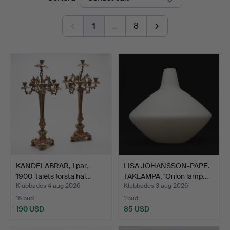
1
…
8
KANDELABRAR, 1 par,
LISA JOHANSSON-PAPE.
1900-talets första häl…
TAKLAMPA, "Onion lamp…
Klubbades 4 aug 2026
Klubbades 3 aug 2026
16 bud
1 bud
190 USD
85 USD