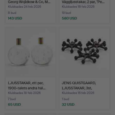
Georg Wojidkow & Co, M…
Väggljusstakar, 2 par, "Pe…
Klubbades 24 feb 2026
Klubbades 18 feb 2026
8 bud
19 bud
143 USD
580 USD
LJUSSTAKAR, ett par,
JENS QUISTGAARD,
1900-talets andra häl…
LJUSSTAKAR, 3st,
Danmark.
Klubbades 18 feb 2026
Klubbades 16 feb 2026
7 bud
1 bud
65 USD
32 USD