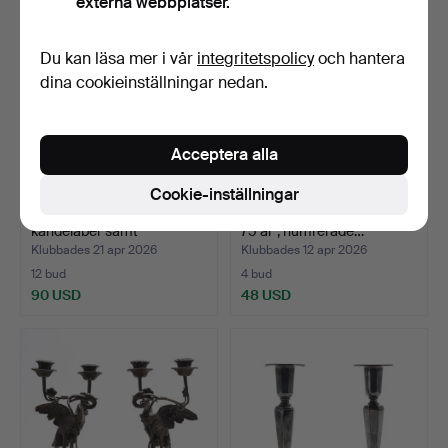
externa webbplatser.
Du kan läsa mer i vår
integritetspolicy
och hantera
dina cookieinställningar nedan.
Acceptera alla
Cookie-inställningar
JENS JENSENS,
LJUSSTAKAR, ett par, "NK
kandelaber samt
75 år", numrerade…
väggljusstak…
Klubbades 21 apr 2026
Klubbades 12 apr 2026
12 bud
4 bud
90 USD
48 USD