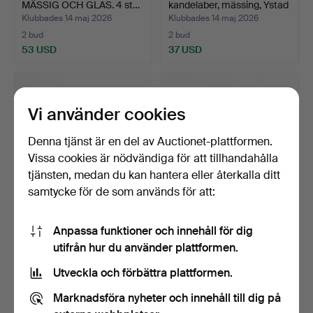
MÄSSIG OCH GLAS. 4 st…
kandelaber, mässing, Ystad
m…
Klubbades 14 maj 2026
Klubbades 14 maj 2026
2 bud
2 bud
53 USD
37 USD
Vi använder cookies
Denna tjänst är en del av Auctionet-plattformen.
Vissa cookies är nödvändiga för att tillhandahålla
tjänsten, medan du kan hantera eller återkalla ditt
samtycke för de som används för att:
HARRY BOSTRÖM.
KANDELABER, silver 830,
Anpassa funktioner och innehåll för dig
Ljusstake, ”Spiral”, vitmet…
svenska importstäm…
utifrån hur du använder plattformen.
Klubbades 14 maj 2026
Klubbades 13 maj 2026
2 bud
15 bud
Utveckla och förbättra plattformen.
37 USD
358 USD
Marknadsföra nyheter och innehåll till dig på