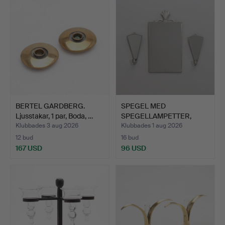
BERTEL GARDBERG.
SPEGEL MED
Ljusstakar, 1 par, Boda, …
SPEGELLAMPETTER,
Ystad Tenn, 19…
Klubbades 3 aug 2026
Klubbades 1 aug 2026
12 bud
16 bud
167 USD
96 USD