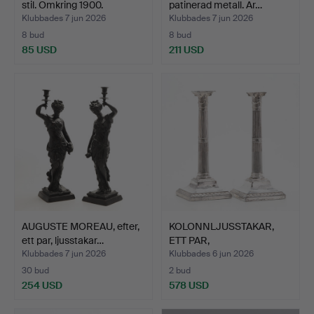
stil. Omkring 1900.
patinerad metall. Ar…
Klubbades 7 jun 2026
Klubbades 7 jun 2026
8 bud
8 bud
85 USD
211 USD
AUGUSTE MOREAU, efter,
KOLONNLJUSSTAKAR,
ett par, ljusstakar…
ETT PAR,
STERLINGSILVER,…
Klubbades 7 jun 2026
Klubbades 6 jun 2026
30 bud
2 bud
254 USD
578 USD