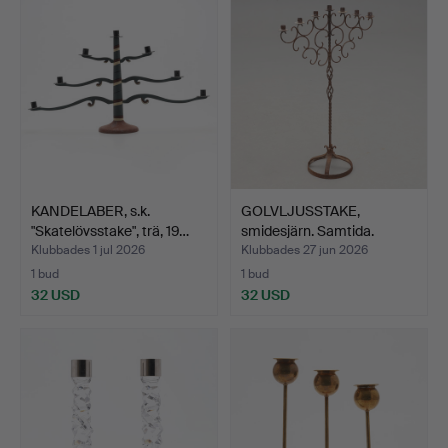
KANDELABER, s.k.
GOLVLJUSSTAKE,
"Skatelövsstake", trä, 19…
smidesjärn. Samtida.
Klubbades 1 jul 2026
Klubbades 27 jun 2026
1 bud
1 bud
32 USD
32 USD