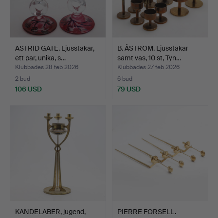
ASTRID GATE. Ljusstakar,
B. ÅSTRÖM. Ljusstakar
ett par, unika, s…
samt vas, 10 st, Tyn…
Klubbades 28 feb 2026
Klubbades 27 feb 2026
2 bud
6 bud
106 USD
79 USD
KANDELABER, jugend,
PIERRE FORSELL.