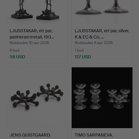
LJUSSTAKAR, ett par,
LJUSSTAKAR, ett par, silver.
patinerad metall, 190…
K & EC & Co, …
Klubbades 10 apr 2026
Klubbades 6 apr 2026
6 bud
1 bud
58 USD
127 USD
JENS QUISTGAARD.
TIMO SARPANEVA.