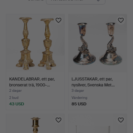
auktioner
KANDELABRAR. ett par,
LJUSSTAKAR, ett par,
bronserat trä, 1900-…
nysilver, Svenska Met…
2 dagar
3 dagar
2 bud
Värdering
43 USD
85 USD