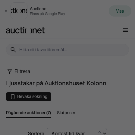
Auctionet
Visa
Stäng
Finns på Google Play
Auctionet.com
Filtrera
Ljusstakar
Ljusstakar på Auktionshuset Kolonn
på
Bevaka sökning
Auktionshuset
Pågående auktioner
(7)
Slutpriser
Kolonn
Pågående
Sortera