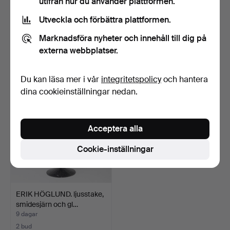
utifrån hur du använder plattformen.
Utveckla och förbättra plattformen.
VÄGGAPPLIQUER, ett par,
LJUSSTAKAR,ett par,
nyrenässans, vitme…
mässing, no 38, Gustav…
Marknadsföra nyheter och innehåll till dig på
8 dagar
9 dagar
externa webbplatser.
Värdering
Värdering
85 USD
158 USD
Du kan läsa mer i vår
integritetspolicy
och hantera
dina cookieinställningar nedan.
Acceptera alla
Cookie-inställningar
ERIK HÖGLUND. ljusstake,
smidesjärn och gl…
9 dagar
2 bud