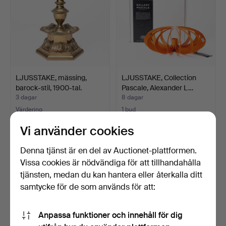
LJUSSTAKE, mässing,
LJUSSTAKE, Collection
barock-stil, 1900-tal.
Pascale, Alexander L…
3 dagar
8 dagar
Värdering
1 bud
106 USD
37 USD
Vi använder cookies
Denna tjänst är en del av Auctionet-plattformen.
Vissa cookies är nödvändiga för att tillhandahålla
tjänsten, medan du kan hantera eller återkalla ditt
samtycke för de som används för att:
Anpassa funktioner och innehåll för dig