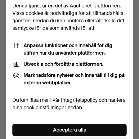
Denna tjänst är en del av Auctionet-plattformen.
Vissa cookies är nödvändiga för att tillhandahålla
VÄGGAPPLIQUER, ett par,
KANDELABRAR. ett par,
nyrenässans, vitme…
bronserat trä, 1900-…
tjänsten, medan du kan hantera eller återkalla ditt
6 dagar
52 min
samtycke för de som används för att:
1 bud
2 bud
37 USD
43 USD
Anpassa funktioner och innehåll för dig
utifrån hur du använder plattformen.
Utveckla och förbättra plattformen.
Marknadsföra nyheter och innehåll till dig på
externa webbplatser.
Du kan läsa mer i vår
integritetspolicy
och hantera
dina cookieinställningar nedan.
LJUSSTAKAR, ett par, järn,
LJUSSTAKAR, ett par,
Tyskland, 1800-…
nysilver, Svenska Met…
Acceptera alla
9 dagar
1 dag
Värdering
Värdering