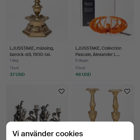
LJUSSTAKE, mässing,
LJUSSTAKE, Collection
barock-stil, 1900-tal.
Pascale, Alexander L…
1 dag
6 dagar
1 bud
3 bud
37 USD
48 USD
Vi använder cookies