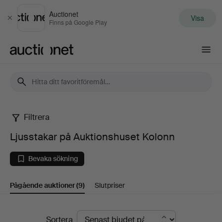
Auctionet
Visa
Stäng
Finns på Google Play
Auctionet.com
Filtrera
Ljusstakar
Ljusstakar på Auktionshuset Kolonn
på
Bevaka sökning
Auktionshuset
Pågående auktioner
(9)
Slutpriser
Kolonn
Pågående
Sortera