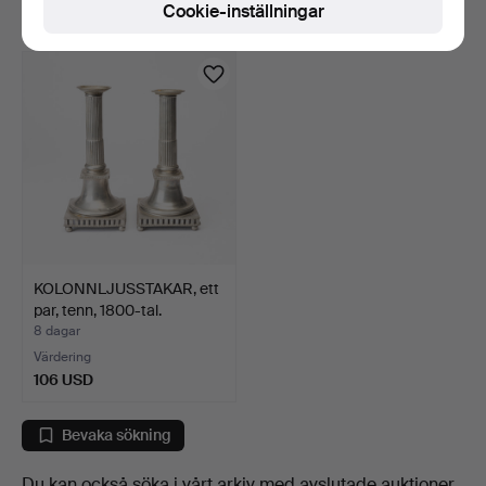
Cookie-inställningar
127 USD
85 USD
KOLONNLJUSSTAKAR, ett
par, tenn, 1800-tal.
8 dagar
Värdering
106 USD
Bevaka sökning
Du kan också söka i
vårt arkiv med avslutade auktioner
.