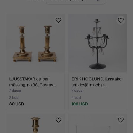
auktioner
LJUSSTAKAR,ett par,
ERIK HÖGLUND. ljusstake,
mässing, no 38, Gustav…
smidesjärn och gl…
7 dagar
7 dagar
2 bud
4 bud
80 USD
106 USD