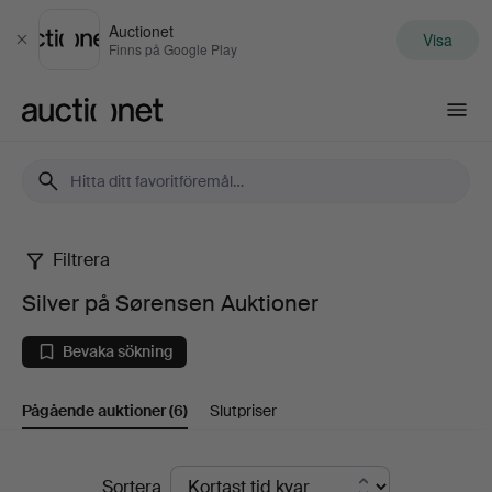
Auctionet
Visa
Stäng
Finns på Google Play
Auctionet.com
Filtrera
Silver
Silver på Sørensen Auktioner
på
Bevaka sökning
Sørensen
Pågående auktioner
(6)
Slutpriser
Auktioner
Pågående
Sortera