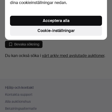
dina cookieinställningar nedan.
Samling av silverskedar
EVALD NIELSEN. (1879-
(Sterling och 830)…
1958). Soppslev i sil…
Acceptera alla
9 dagar
9 dagar
Värdering
Värdering
Cookie-inställningar
387 USD
341 USD
Bevaka sökning
Du kan också söka i
vårt arkiv med avslutade auktioner
.
Sidfotsnavigation
Hjälp och kontakt
Kontakta support
Alla auktionshus
Betalningsalternativ