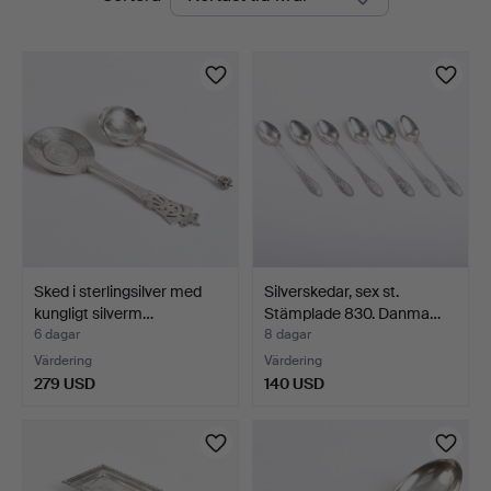
auktioner
Sked i sterlingsilver med
Silverskedar, sex st.
kungligt silverm…
Stämplade 830. Danma…
6 dagar
8 dagar
Värdering
Värdering
279 USD
140 USD