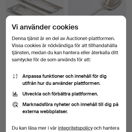
Vi använder cookies
Denna tjänst är en del av Auctionet-plattformen.
Vissa cookies är nödvändiga för att tillhandahålla
ETT PAR rektangulära fat i
Soppslev i silver (830), art
silver. Stämpla…
nouveau, juge…
tjänsten, medan du kan hantera eller återkalla ditt
9 dagar
9 dagar
samtycke för de som används för att:
1 bud
Värdering
47 USD
310 USD
Anpassa funktioner och innehåll för dig
utifrån hur du använder plattformen.
Utveckla och förbättra plattformen.
Marknadsföra nyheter och innehåll till dig på
externa webbplatser.
Du kan läsa mer i vår
integritetspolicy
och hantera