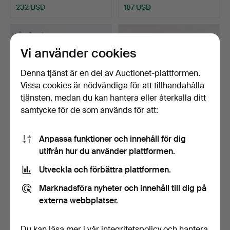
232 USD
187 USD
Vi använder cookies
Denna tjänst är en del av Auctionet-plattformen.
Vissa cookies är nödvändiga för att tillhandahålla
tjänsten, medan du kan hantera eller återkalla ditt
samtycke för de som används för att:
GEORG JENSEN.
SILVERSKÅLAR (2 ST.)
Anpassa funktioner och innehåll för dig
GUNDORPH ALBERTUS
TILLVERKAD PÅ COHR. S…
utifrån hur du använder plattformen.
(1887-1969…
Klubbades 29 apr 2026
Klubbades 4 apr 2026
Utveckla och förbättra plattformen.
17 bud
13 bud
569 USD
465 USD
Marknadsföra nyheter och innehåll till dig på
externa webbplatser.
Du kan läsa mer i vår
integritetspolicy
och hantera