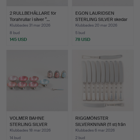
2 RULLBEHÅLLARE för
EGON LAURIDSEN
Torahrullar i silver ”…
STERLING SILVER skedar
ELA …
Klubbades 31 mar 2026
Klubbades 20 mar 2026
8 bud
5 bud
145 USD
78 USD
VOLMER BAHNE
RIGGMÖNSTER
STERLING SILVER
SILVERKNIVAR (11 st) från
saltskålar oc…
Raad…
Klubbades 18 mar 2026
Klubbades 6 mar 2026
14 bud
2 bud