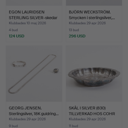
EGON LAURIDSEN
BJÖRN WECKSTRÖM.
STERLING SILVER-skedar
Smycken i sterlingsilver,…
(10).
Klubbades 10 maj 2026
Klubbades 29 apr 2026
4 bud
13 bud
124 USD
296 USD
GEORG JENSEN.
SKÅL I SILVER (830)
Sterlingsilver, 18K guldring…
TILLVERKAD HOS COHR
fö…
Klubbades 29 apr 2026
Klubbades 29 apr 2026
9 bud
11 bud