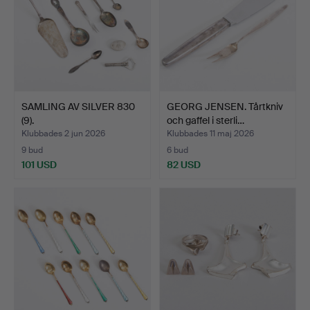
SAMLING AV SILVER 830
GEORG JENSEN. Tårtkniv
(9).
och gaffel i sterli…
Klubbades 2 jun 2026
Klubbades 11 maj 2026
9 bud
6 bud
101 USD
82 USD