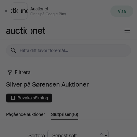
Auctionet
Visa
Stäng
Finns på Google Play
Auctionet.com
Filtrera
Silver
Silver på Sørensen Auktioner
på
Bevaka sökning
Sørensen
Pågående auktioner
Slutpriser
(16)
Auktioner
Slutpriser
Sortera