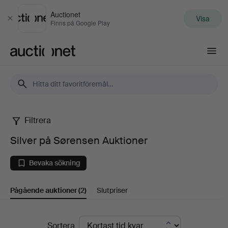
Auctionet
Visa
Stäng
Finns på Google Play
Auctionet.com
Filtrera
Silver
Silver på Sørensen Auktioner
på
Bevaka sökning
Sørensen
Pågående auktioner
(2)
Slutpriser
Auktioner
Pågående
Sortera