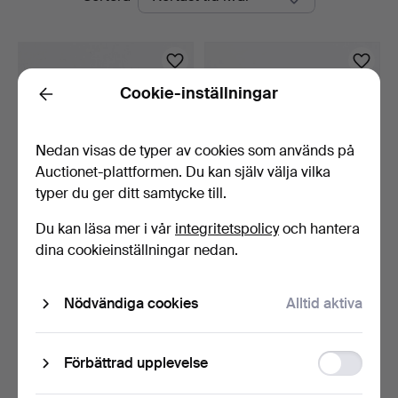
auktioner
Cookie-inställningar
Back
Nedan visas de typer av cookies som används på
Auctionet-plattformen. Du kan själv välja vilka
typer du ger ditt samtycke till.
Du kan läsa mer i vår
integritetspolicy
och hantera
Sked i sterlingsilver med
Silverskedar, sex st.
dina cookieinställningar nedan.
kungligt silverm…
Stämplade 830. Danma…
7 dagar
9 dagar
Värdering
Värdering
Nödvändiga cookies
Alltid aktiva
278 USD
139 USD
Bevaka sökning
Function
Förbättrad upplevelse
storage
Du kan också söka i
vårt arkiv med avslutade auktioner
.