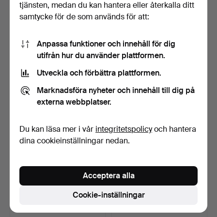
tjänsten, medan du kan hantera eller återkalla ditt
samtycke för de som används för att:
Anpassa funktioner och innehåll för dig
utifrån hur du använder plattformen.
Utveckla och förbättra plattformen.
SILVERFÖTAD SKÅL,
SILVERFAT PÅ FOT, TIDIGT
TIDIGT 1900-TAL.
1900-TAL.
Marknadsföra nyheter och innehåll till dig på
5 dagar
5 dagar
externa webbplatser.
6 bud
9 bud
229 USD
186 USD
Du kan läsa mer i vår
integritetspolicy
och hantera
dina cookieinställningar nedan.
Acceptera alla
Cookie-inställningar