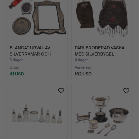
BLANDAT URVAL AV
PÄRLBRODERAD VÄSKA
SILVERRAMAR OCH
MED SILVERBYGEL.
PARFYMFLA…
3 dagar
4 dagar
2 bud
Värdering
41 USD
162 USD