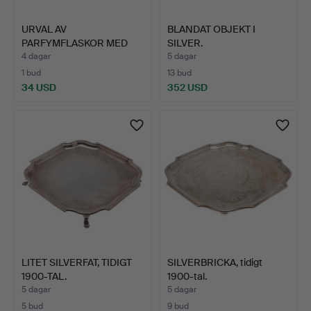
URVAL AV
BLANDAT OBJEKT I
PARFYMFLASKOR MED
SILVER.
SILVERPROPP.
4 dagar
5 dagar
1 bud
13 bud
34 USD
352 USD
LITET SILVERFAT, TIDIGT
SILVERBRICKA, tidigt
1900-TAL.
1900-tal.
5 dagar
5 dagar
5 bud
9 bud