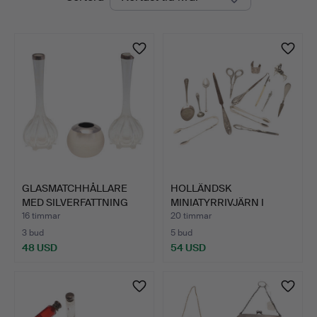
auktioner
GLASMATCHHÅLLARE
HOLLÄNDSK
MED SILVERFATTNING
MINIATYRRIVJÄRN I
OCH PA…
SILVER, KNAPPK…
16 timmar
20 timmar
3 bud
5 bud
48 USD
54 USD