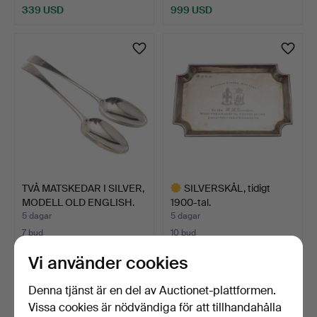
339 USD
999 USD
TVÅ MATSKEDAR I SILVER,
SILVERSKÅL, tidigt
MODELL OLD ENGLISH.
1900-tal.
5 dagar
5 dagar
7 bud
10 bud
182 USD
153 USD
Vi använder cookies
Utvalt
föremål
Denna tjänst är en del av Auctionet-plattformen.
Vissa cookies är nödvändiga för att tillhandahålla