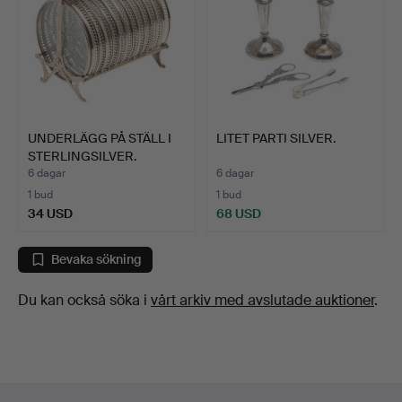
UNDERLÄGG PÅ STÄLL I
LITET PARTI SILVER.
STERLINGSILVER.
6 dagar
6 dagar
1 bud
1 bud
34 USD
68 USD
Bevaka sökning
Du kan också söka i
vårt arkiv med avslutade auktioner
.
Sidfotsnavigation