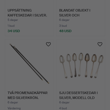
UPPSÄTTNING
BLANDAT OBJEKT I
KAFFESKEDAR I SILVER.
SILVER OCH
SILVERPLÄTERIN…
5 dagar
6 dagar
1 bud
3 bud
34 USD
48 USD
TVÅ PROMENADKÄPPAR
SJU DESSERTSKEDAR I
MED SILVERKRÖN.
SILVER, MODELL OLD
ENG…
6 dagar
6 dagar
Värdering
4 bud