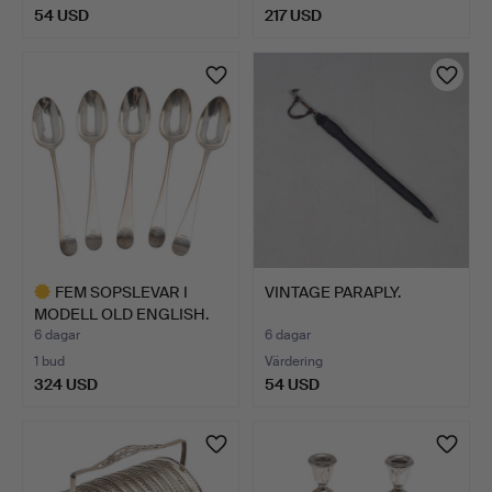
54 USD
217 USD
FEM SOPSLEVAR I
VINTAGE PARAPLY.
MODELL OLD ENGLISH.
6 dagar
6 dagar
1 bud
Värdering
324 USD
54 USD
Utvalt
föremål