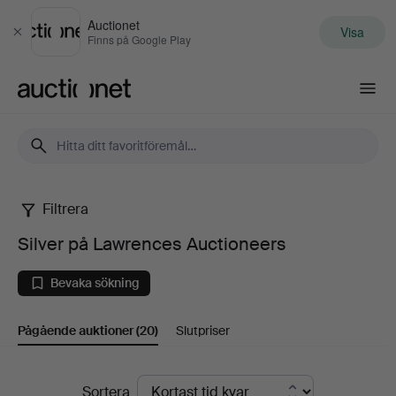
Auctionet
Visa
Stäng
Finns på Google Play
Auctionet.com
Filtrera
Silver
Silver på Lawrences Auctioneers
på
Bevaka sökning
Lawrences
Pågående auktioner
(20)
Slutpriser
Auctioneers
Pågående
Sortera