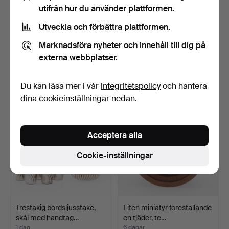
utifrån hur du använder plattformen.
Utveckla och förbättra plattformen.
Rektangulär bricka med fin
BWKS. Kaffekanna med
Marknadsföra nyheter och innehåll till dig på
kordelrand, sil…
sockerskål och grädds…
6 dagar
3 dagar
externa webbplatser.
2 bud
4 bud
35 USD
810 USD
Du kan läsa mer i vår
integritetspolicy
och hantera
dina cookieinställningar nedan.
Acceptera alla
Cookie-inställningar
Trestakig bordsljusstake,
Liten miniatyr föreställande
skål med handtag…
en tjäder, te…
1 dag
6 dagar