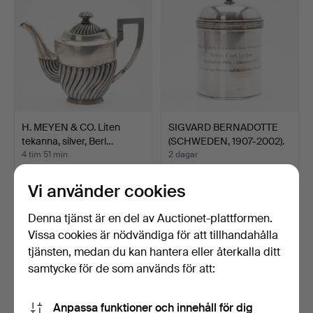
H. MEYEN & CO. Liten
SIGVARD BERNADOTTE
tekanna, silver, Berl…
(SCHWEDEN, 1907-2002).
…
4 tim 51 min
2 dagar
11 bud
3 bud
347 USD
288 USD
Vi använder cookies
Denna tjänst är en del av Auctionet-plattformen.
Vissa cookies är nödvändiga för att tillhandahålla
tjänsten, medan du kan hantera eller återkalla ditt
samtycke för de som används för att:
Anpassa funktioner och innehåll för dig