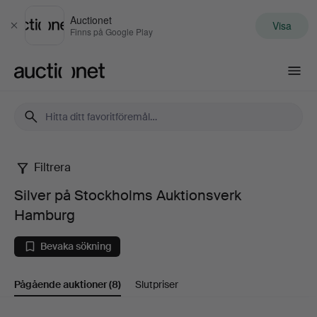
Auctionet
Visa
Stäng
Finns på Google Play
Auctionet.com
Filtrera
Silver
Silver på Stockholms Auktionsverk
på
Hamburg
Stockholms
Bevaka sökning
Auktionsverk
Pågående auktioner
(8)
Slutpriser
Hamburg