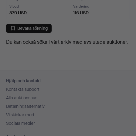
3 bud
Värdering
370 USD
116 USD
Bevaka sökning
Du kan också söka i
vårt arkiv med avslutade auktioner
.
Sidfotsnavigation
Hjälp och kontakt
Kontakta support
Alla auktionshus
Betalningsalternativ
Vi skickar med
Sociala medier