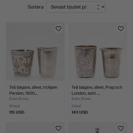
Pågående
Sortera
auktioner
Två bägare, silver, troligen
Två bägare, silver, Prag och
Persien, 1900…
London, sent …
3 tim 31 min
6 tim 21 min
14 bud
2 bud
115 USD
143 USD