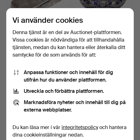
Vi använder cookies
Denna tjänst är en del av Auctionet-plattformen.
DOSA för pipor,
SKÅL, silver med
Vissa cookies är nödvändiga för att tillhandahålla
sterlingsilver, Borgila, S…
glasinsats, 1900-tal.
tjänsten, medan du kan hantera eller återkalla ditt
Klubbades 27 feb 2022
Klubbades 27 feb 2022
samtycke för de som används för att:
3 bud
16 bud
169 USD
192 USD
Anpassa funktioner och innehåll för dig
utifrån hur du använder plattformen.
Utveckla och förbättra plattformen.
Marknadsföra nyheter och innehåll till dig på
externa webbplatser.
Du kan läsa mer i vår
integritetspolicy
och hantera
dina cookieinställningar nedan.