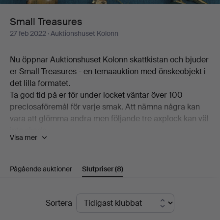
Small Treasures
27 feb 2022
· Auktionshuset Kolonn
Nu öppnar Auktionshuset Kolonn skattkistan och bjuder
er Small Treasures - en temaauktion med önskeobjekt i
det lilla formatet.
Ta god tid på er för under locket väntar över 100
preciosaföremål för varje smak. Att nämna några kan
vara att glömma andra men följande tre axplock kan väl
inte skada.
Visa mer
Modernast är Olof Sundborgs ask med skjutlock, en
tennkaramell daterad 1771. Mest funktionell är pipdosan
i sterlingsilver från Atelier Borgila, lika snygg in- som
Pågående auktioner
Slutpriser
(8)
utvändigt. Och absolut nödvändigast är brevklämman i
form av ett tennisrack, sätter räkningarna på plats.
Slutpriser
Här finns också keramik av Berndt Friberg,
Sortera
schackpjäser av Bo Åke Adamsson och utöver det