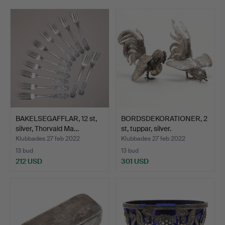
smycken, klockor, miniatyrer och en hel del annat.
Välkomna till Small Treasures!
BAKELSEGAFFLAR, 12 st,
BORDSDEKORATIONER, 2
silver, Thorvald Ma…
st, tuppar, silver.
Klubbades 27 feb 2022
Klubbades 27 feb 2022
13 bud
13 bud
212 USD
301 USD