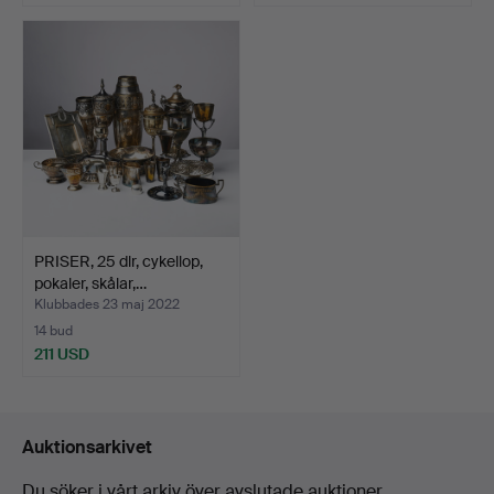
PRISER, 25 dlr, cykellop,
pokaler, skålar,…
Klubbades 23 maj 2022
14 bud
211 USD
Auktionsarkivet
Du söker i vårt arkiv över avslutade auktioner.