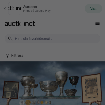
Auctionet
Visa
Stäng
Finns på Google Play
Auctionet.com
Filtrera
En
svensk
olympier