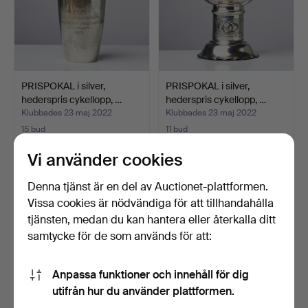
PRISPOKAL i silver,
PRISPOKAL i silver,
hederspris cykellopp, …
hederspris cykellopp, …
Klubbades 23 maj 2022
Klubbades 23 maj 2022
15 bud
11 bud
138 USD
317 USD
Vi använder cookies
Denna tjänst är en del av Auctionet-plattformen.
Vissa cookies är nödvändiga för att tillhandahålla
tjänsten, medan du kan hantera eller återkalla ditt
samtycke för de som används för att:
Anpassa funktioner och innehåll för dig
utifrån hur du använder plattformen.