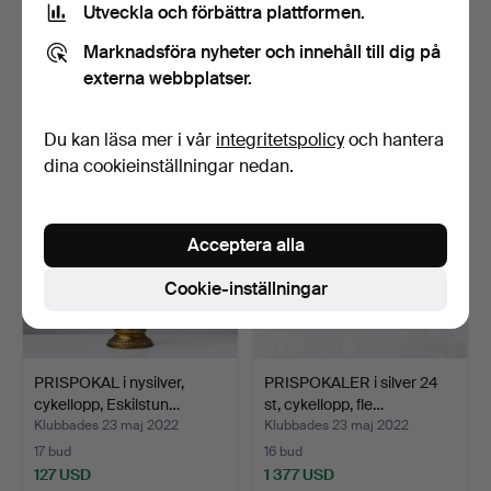
Utveckla och förbättra plattformen.
PRISPOKAL i silver, U C K,
PRISPOKAL i nysilver,
Uppsala cykello…
Skandinaviska tävlin…
Marknadsföra nyheter och innehåll till dig på
Klubbades 23 maj 2022
Klubbades 23 maj 2022
externa webbplatser.
23 bud
8 bud
201 USD
69 USD
Du kan läsa mer i vår
integritetspolicy
och hantera
dina cookieinställningar nedan.
Acceptera alla
Cookie-inställningar
PRISPOKAL i nysilver,
PRISPOKALER i silver 24
cykellopp, Eskilstun…
st, cykellopp, fle…
Klubbades 23 maj 2022
Klubbades 23 maj 2022
17 bud
16 bud
127 USD
1 377 USD