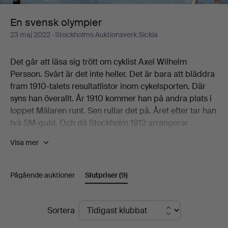
En svensk olympier
23 maj 2022
· Stockholms Auktionsverk Sickla
Det går att läsa sig trött om cyklist Axel Wilhelm
Persson. Svårt är det inte heller. Det är bara att bläddra
fram 1910-talets resultatlistor inom cykelsporten. Där
syns han överallt. År 1910 kommer han på andra plats i
loppet Mälaren runt. Sen rullar det på. Året efter tar han
två SM-guld. Och då Stockholm 1912 arrangerar
Olympiska spel cyklar han hem ett guld. Medaljen som
Visa mer
"hängs om hans hals" har en diameter om 3,3 cm och
väger 17,1 gram. Och det är just den medaljen som
kröner temat En svensk olympier, presenterat av
Pågående auktioner
Slutpriser
(9)
Stockholms Auktionsverk Globen. Allt som allt
presenteras här 29 utrop från den svenska cyklistens
Slutpriser
framgångsrika karriär. Samtliga med proveniens Axel
Sortera
Wilhelm Peterson själv och därefter som arv inom