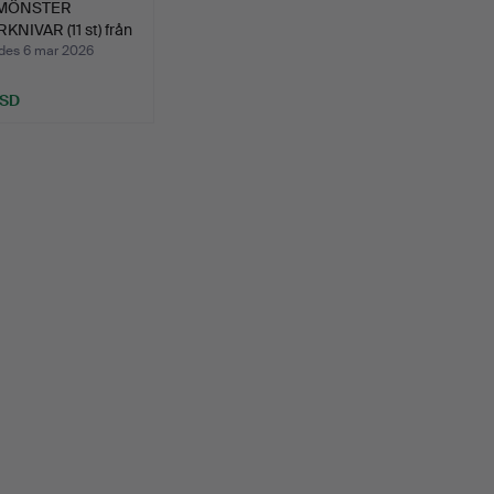
MÖNSTER
KNIVAR (11 st) från
…
des 6 mar 2026
USD