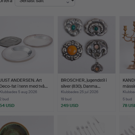
ortera
JUST ANDERSEN. Art
BROSCHER, jugendstil i
KANDE
Deco-fat i tenn med två…
silver (830). Danma…
mässin
Klubbades 5 aug 2026
Klubbades 25 jul 2026
Klubbad
2 bud
19 bud
5 bud
54 USD
249 USD
78 US