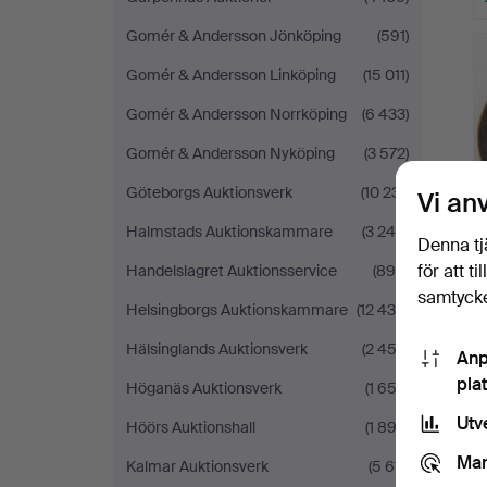
Gomér & Andersson Jönköping
(591)
Gomér & Andersson Linköping
(15 011)
Gomér & Andersson Norrköping
(6 433)
Gomér & Andersson Nyköping
(3 572)
Göteborgs Auktionsverk
(10 231)
Vi an
Halmstads Auktionskammare
(3 240)
Denna tj
för att t
Handelslagret Auktionsservice
(894)
samtycke
Helsingborgs Auktionskammare
(12 434)
Hälsinglands Auktionsverk
(2 452)
Anp
pla
Höganäs Auktionsverk
(1 653)
Utv
Höörs Auktionshall
(1 892)
Mar
Kalmar Auktionsverk
(5 611)