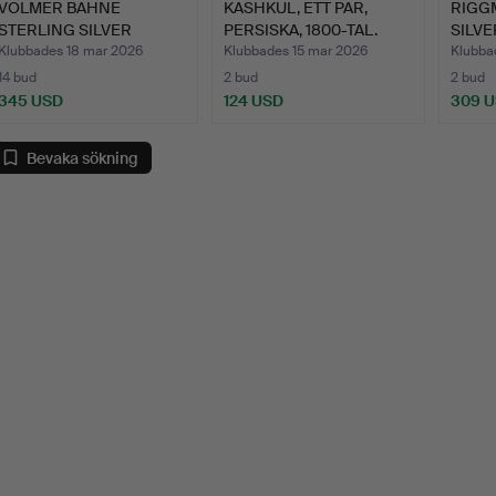
VOLMER BAHNE
KASHKUL, ETT PAR,
RIGG
STERLING SILVER
PERSISKA, 1800-TAL.
SILVER
saltskålar oc…
Raad
Klubbades 18 mar 2026
Klubbades 15 mar 2026
Klubba
14 bud
2 bud
2 bud
345 USD
124 USD
309 
Bevaka sökning