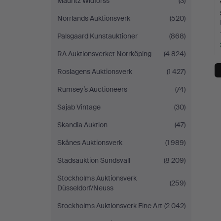
Mauritz Widforss
(3)
Norrlands Auktionsverk
(520)
Palsgaard Kunstauktioner
(868)
RA Auktionsverket Norrköping
(4 824)
Roslagens Auktionsverk
(1 427)
Rumsey’s Auctioneers
(74)
Sajab Vintage
(30)
Skandia Auktion
(47)
Skånes Auktionsverk
(1 989)
Stadsauktion Sundsvall
(8 209)
Stockholms Auktionsverk
(259)
Düsseldorf/Neuss
Stockholms Auktionsverk Fine Art
(2 042)