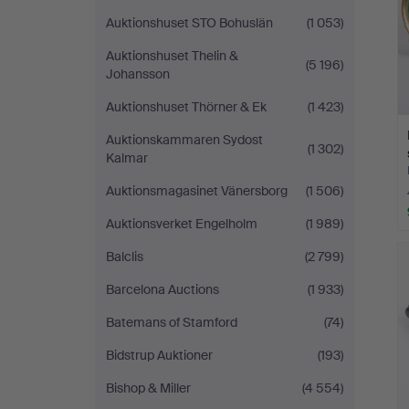
Auktionshuset STO Bohuslän
(1 053)
Auktionshuset Thelin &
(5 196)
Johansson
Auktionshuset Thörner & Ek
(1 423)
Auktionskammaren Sydost
(1 302)
Kalmar
Auktionsmagasinet Vänersborg
(1 506)
Auktionsverket Engelholm
(1 989)
Balclis
(2 799)
Barcelona Auctions
(1 933)
Batemans of Stamford
(74)
Bidstrup Auktioner
(193)
Bishop & Miller
(4 554)