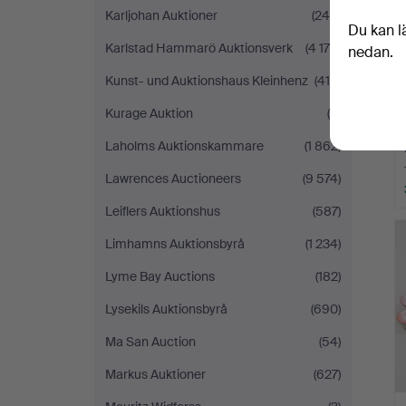
Karljohan Auktioner
(249)
Du kan l
Karlstad Hammarö Auktionsverk
(4 170)
nedan.
Kunst- und Auktionshaus Kleinhenz
(419)
Kurage Auktion
(6)
Laholms Auktionskammare
(1 862)
Lawrences Auctioneers
(9 574)
Leiflers Auktionshus
(587)
Limhamns Auktionsbyrå
(1 234)
Lyme Bay Auctions
(182)
Lysekils Auktionsbyrå
(690)
Ma San Auction
(54)
Markus Auktioner
(627)