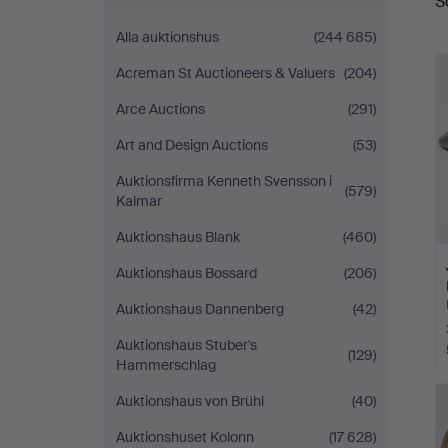
S
Alla auktionshus
(244 685)
Acreman St Auctioneers & Valuers
(204)
Arce Auctions
(291)
Art and Design Auctions
(53)
Auktionsfirma Kenneth Svensson i
(579)
Kalmar
Auktionshaus Blank
(460)
Auktionshaus Bossard
(206)
Auktionshaus Dannenberg
(42)
Auktionshaus Stuber's
(129)
Hammerschlag
Auktionshaus von Brühl
(40)
Auktionshuset Kolonn
(17 628)