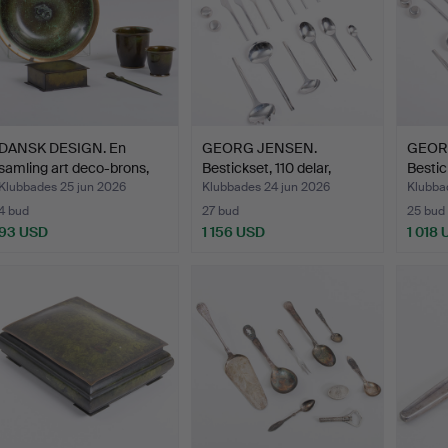
DANSK DESIGN. En
GEORG JENSEN.
GEOR
samling art deco-brons,
Bestickset, 110 delar,
Bestic
b…
Prism…
Prism
Klubbades 25 jun 2026
Klubbades 24 jun 2026
Klubba
4 bud
27 bud
25 bud
93 USD
1 156 USD
1 018