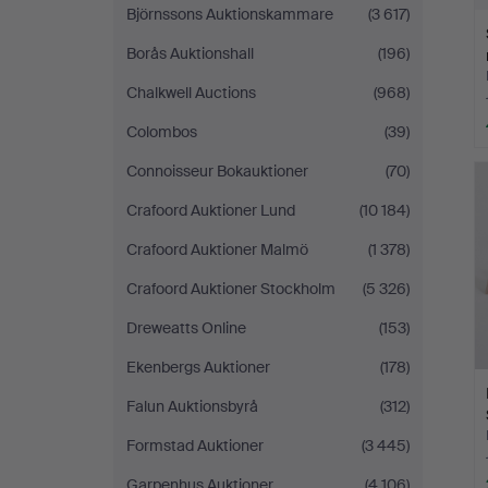
Björnssons Auktionskammare
(3 617)
Borås Auktionshall
(196)
Chalkwell Auctions
(968)
Colombos
(39)
Connoisseur Bokauktioner
(70)
Crafoord Auktioner Lund
(10 184)
Crafoord Auktioner Malmö
(1 378)
Crafoord Auktioner Stockholm
(5 326)
Dreweatts Online
(153)
Ekenbergs Auktioner
(178)
Falun Auktionsbyrå
(312)
Formstad Auktioner
(3 445)
Garpenhus Auktioner
(4 106)