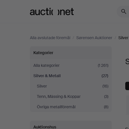
Auctionet.com
Alla avslutade föremål
/
Sørensen Auktioner
/
Silver
Silver
Kategorier
S
&
Alla kategorier
(1 261)
Silver & Metall
(27)
Metall
Silver
(16)
på
Tenn, Mässing & Koppar
(3)
Sørensen
Övriga metallföremål
(8)
Auktioner
S
Auktionshus