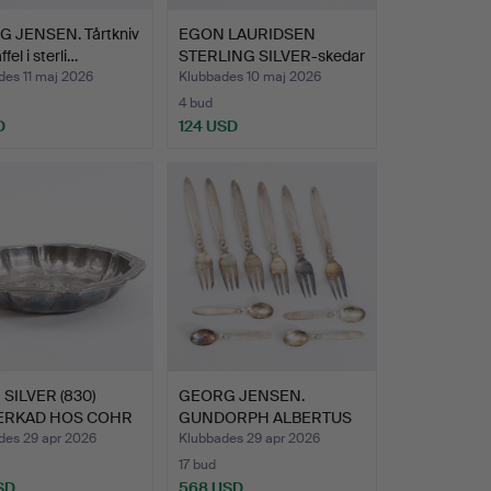
 JENSEN. Tårtkniv
EGON LAURIDSEN
fel i sterli…
STERLING SILVER-skedar
(10).
des 11 maj 2026
Klubbades 10 maj 2026
4 bud
D
124 USD
 SILVER (830)
GEORG JENSEN.
VERKAD HOS COHR
GUNDORPH ALBERTUS
(1887-1969…
des 29 apr 2026
Klubbades 29 apr 2026
17 bud
SD
568 USD