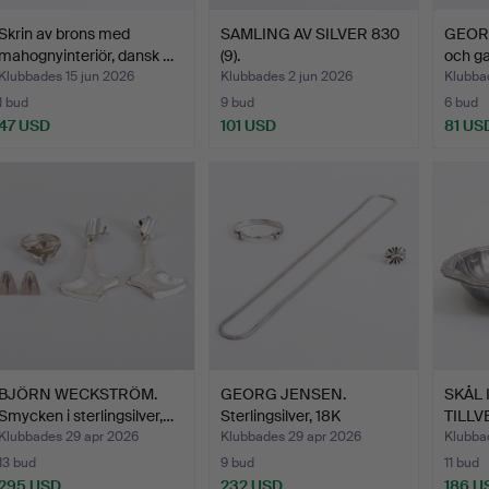
Skrin av brons med
SAMLING AV SILVER 830
GEORG
mahognyinteriör, dansk …
(9).
och gaf
Klubbades 15 jun 2026
Klubbades 2 jun 2026
Klubba
1 bud
9 bud
6 bud
47 USD
101 USD
81 US
BJÖRN WECKSTRÖM.
GEORG JENSEN.
SKÅL I
Smycken i sterlingsilver,…
Sterlingsilver, 18K
TILL
guldring…
fö…
Klubbades 29 apr 2026
Klubbades 29 apr 2026
Klubba
13 bud
9 bud
11 bud
295 USD
232 USD
186 U