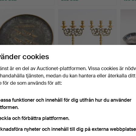
vänder cookies
änst är en del av Auctionet-plattformen. Vissa cookies är nöd
Bronsfat "Svanerne fra
KANDELABRAR, ett par,
SILVE
illhandahålla tjänsten, medan du kan hantera eller återkalla ditt
Norden" av Hans Har…
mässing, barock, 180…
TILLV
 för de som används för att:
S…
Klubbades 16 apr 2026
Klubbades 12 apr 2026
Klubba
1 bud
3 bud
13 bud
47 USD
78 USD
464 
assa funktioner och innehåll för dig utifrån hur du använder
ttformen.
eckla och förbättra plattformen.
knadsföra nyheter och innehåll till dig på externa webbplatse