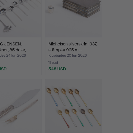
G JENSEN.
Michelsen silverskrin 1937,
kset, 85 delar,
stämplat 925 m…
e…
des 24 jun 2026
Klubbades 20 jun 2026
11 bud
 USD
548 USD