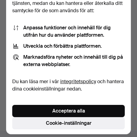
tjänsten, medan du kan hantera eller återkalla ditt
samtycke för de som används för att:
Anpassa funktioner och innehåll för dig
utifrån hur du använder plattformen.
Utveckla och förbättra plattformen.
STIG KALSING.
Kungaporträtt /
Marknadsföra nyheter och innehåll till dig på
vägghängda f…
10 dagar
externa webbplatser.
Värdering
309 USD
Du kan läsa mer i vår
integritetspolicy
och hantera
dina cookieinställningar nedan.
Bevaka sökning
Du kan också söka i
vårt arkiv med avslutade auktioner
.
Acceptera alla
Cookie-inställningar
Sidfotsnavigation