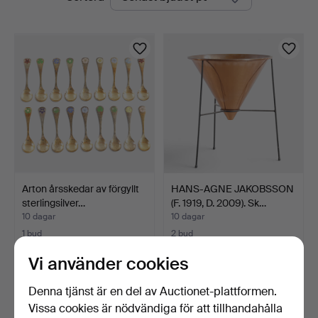
auktioner
Auktioner
Arton årsskedar av förgyllt
HANS-AGNE JAKOBSSON
sterlingsilver…
(F. 1919, D. 2009). Sk…
10 dagar
10 dagar
1 bud
2 bud
309 USD
55 USD
Vi använder cookies
Denna tjänst är en del av Auctionet-plattformen.
Vissa cookies är nödvändiga för att tillhandahålla