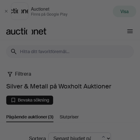
Auctionet
Visa
Stäng
Finns på Google Play
Auctionet.com
Filtrera
Silver
Silver & Metall på Woxholt Auktioner
&
Bevaka sökning
Metall
Pågående auktioner
(3)
Slutpriser
på
Woxholt
Pågående
Sortera