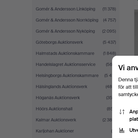
Gomér & Andersson Linköping
(11 378)
Gomér & Andersson Norrköping
(4 757)
Gomér & Andersson Nyköping
(2 095)
Göteborgs Auktionsverk
(5 437)
Halmstads Auktionskammare
(1 848)
Handelslagret Auktionsservice
(563)
Vi an
Helsingborgs Auktionskammare
(5 411)
Denna tj
för att t
Hälsinglands Auktionsverk
(489)
samtycke
Höganäs Auktionsverk
(353)
Höörs Auktionshall
(851)
Anp
pla
Kalmar Auktionsverk
(2 386)
Utv
Karljohan Auktioner
(8)