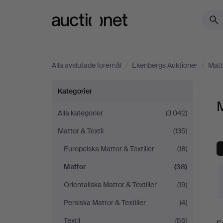
Auctionet.com
Alla avslutade föremål
/
Ekenbergs Auktioner
/
Matt
Mattor
Kategorier
på
Alla kategorier
(3 042)
Mattor & Textil
(135)
Ekenbergs
Europeiska Mattor & Textilier
(18)
Auktioner
Mattor
(38)
Orientaliska Mattor & Textilier
(19)
Persiska Mattor & Textilier
(4)
S
Textil
(56)