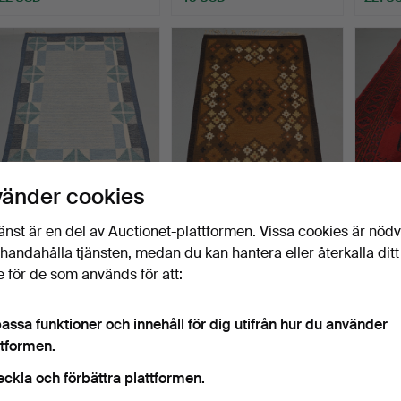
vänder cookies
RÖLLAKANMATTA, ca
ÅSA ÅKERBLOM. Matta,
GALLE
änst är en del av Auctionet-plattformen. Vissa cookies är nöd
238x167 cm.
röllakan, "Ljusterö",…
370x9
illhandahålla tjänsten, medan du kan hantera eller återkalla ditt
Klubbades 2 jun 2026
Klubbades 2 jun 2026
Klubba
 för de som används för att:
2 bud
6 bud
2 bud
27 USD
53 USD
27 US
assa funktioner och innehåll för dig utifrån hur du använder
ttformen.
eckla och förbättra plattformen.