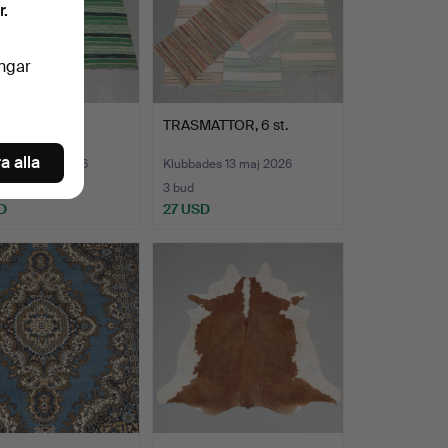
r.
ingar
ATTOR, 3 st.
TRASMATTOR, 6 st.
a alla
des 13 maj 2026
Klubbades 13 maj 2026
3 bud
D
27 USD