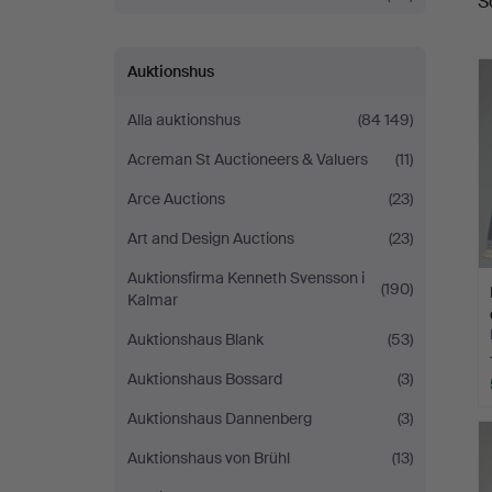
S
Auktionshus
Alla auktionshus
(84 149)
Acreman St Auctioneers & Valuers
(11)
Arce Auctions
(23)
Art and Design Auctions
(23)
Auktionsfirma Kenneth Svensson i
(190)
Kalmar
Auktionshaus Blank
(53)
Auktionshaus Bossard
(3)
Auktionshaus Dannenberg
(3)
Auktionshaus von Brühl
(13)