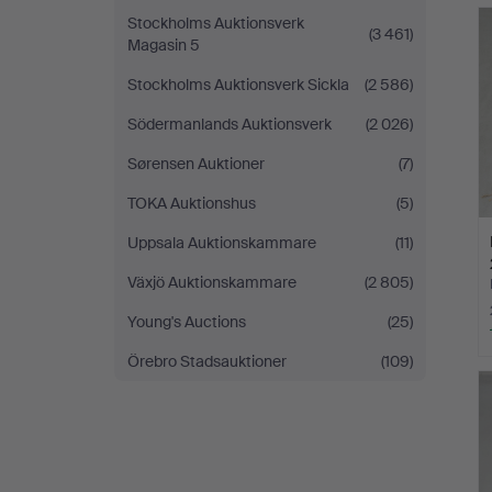
Stockholms Auktionsverk
(3 461)
Magasin 5
Stockholms Auktionsverk Sickla
(2 586)
Södermanlands Auktionsverk
(2 026)
Sørensen Auktioner
(7)
TOKA Auktionshus
(5)
Uppsala Auktionskammare
(11)
Växjö Auktionskammare
(2 805)
Young's Auctions
(25)
Örebro Stadsauktioner
(109)