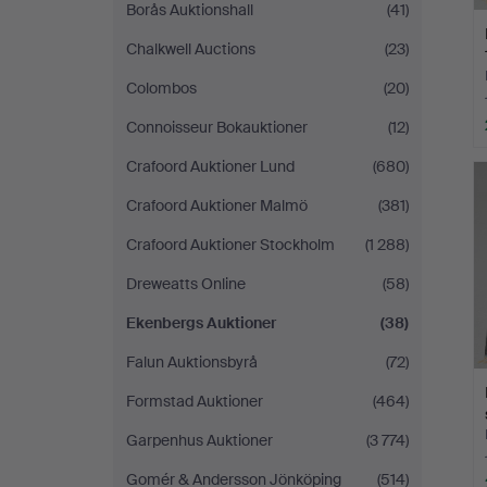
Borås Auktionshall
(41)
Chalkwell Auctions
(23)
Colombos
(20)
Connoisseur Bokauktioner
(12)
Crafoord Auktioner Lund
(680)
Crafoord Auktioner Malmö
(381)
Crafoord Auktioner Stockholm
(1 288)
Dreweatts Online
(58)
Ekenbergs Auktioner
(38)
Falun Auktionsbyrå
(72)
Formstad Auktioner
(464)
Garpenhus Auktioner
(3 774)
Gomér & Andersson Jönköping
(514)