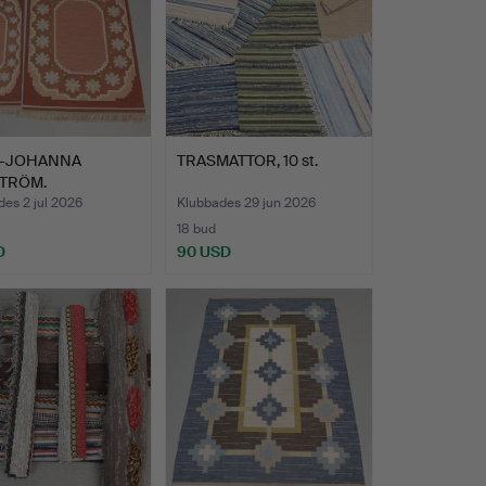
-JOHANNA
TRASMATTOR, 10 st.
TRÖM.
anmattor, 2 s…
es 2 jul 2026
Klubbades 29 jun 2026
18 bud
D
90 USD