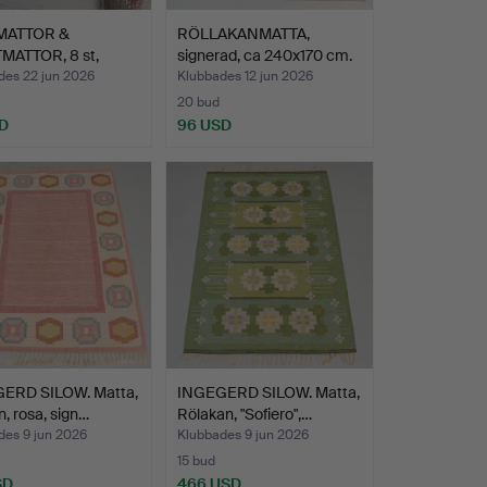
MATTOR &
RÖLLAKANMATTA,
MATTOR, 8 st,
signerad, ca 240x170 cm.
al.
des 22 jun 2026
Klubbades 12 jun 2026
20 bud
D
96 USD
ERD SILOW. Matta,
INGEGERD SILOW. Matta,
n, rosa, sign…
Rölakan, "Sofiero",…
des 9 jun 2026
Klubbades 9 jun 2026
15 bud
SD
466 USD