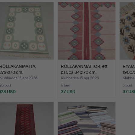
RÖLLAKANMATTA,
RÖLLAKANMATTOR, ett
RYAMA
279x170 cm.
par, ca 84x170 cm.
1900/
Klubbades 15 apr 2026
Klubbades 15 apr 2026
Klubba
26 bud
6 bud
5 bud
128 USD
37 USD
37 US