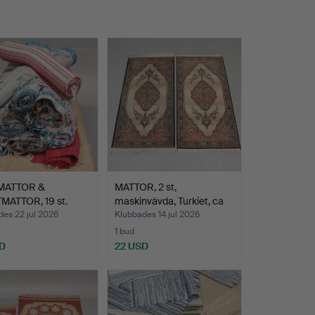
MATTOR &
MATTOR, 2 st,
MATTOR, 19 st.
maskinvävda, Turkiet, ca
100…
es 22 jul 2026
Klubbades 14 jul 2026
1 bud
SD
22 USD