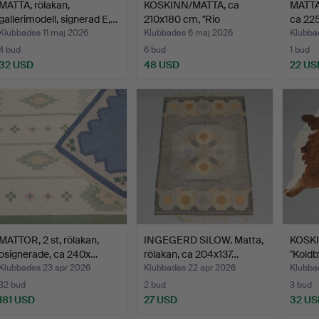
MATTA, rölakan,
KOSKINN/MATTA, ca
MATTA,
gallerimodell, signerad E,…
210x180 cm, "Rio
ca 22
Grande"…
Klubbades 11 maj 2026
Klubbades 6 maj 2026
Klubba
4 bud
6 bud
1 bud
32 USD
48 USD
22 US
MATTOR, 2 st, rölakan,
INGEGERD SILOW. Matta,
KOSKI
osignerade, ca 240x…
rölakan, ca 204x137…
"Koldb
IK…
Klubbades 23 apr 2026
Klubbades 22 apr 2026
Klubba
32 bud
2 bud
3 bud
181 USD
27 USD
32 US