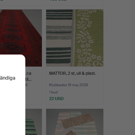
RIMATTA, ull, ca
MATTOR, 2 st, ull & plast.
vändiga
2 cm, maskintil…
des 25 maj 2026
Klubbades 19 maj 2026
1 bud
D
22 USD