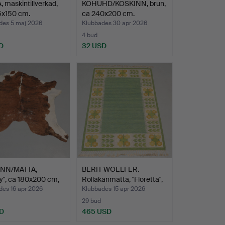
 maskintillverkad,
KOHUHD/KOSKINN, brun,
5x150 cm.
ca 240x200 cm.
des 5 maj 2026
Klubbades 30 apr 2026
4 bud
D
32 USD
NN/MATTA,
BERIT WOELFER.
y", ca 180x200 cm,
Röllakanmatta, "Floretta",
…
des 16 apr 2026
Klubbades 15 apr 2026
29 bud
D
465 USD