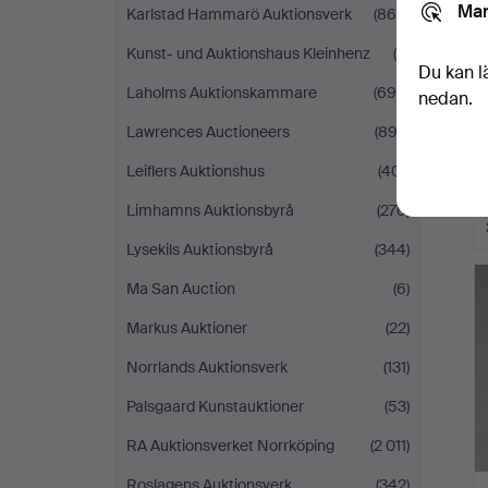
Mar
Karlstad Hammarö Auktionsverk
(865)
Kunst- und Auktionshaus Kleinhenz
(9)
Du kan l
Laholms Auktionskammare
(694)
nedan.
Lawrences Auctioneers
(893)
Leiflers Auktionshus
(401)
Limhamns Auktionsbyrå
(276)
Lysekils Auktionsbyrå
(344)
Ma San Auction
(6)
Markus Auktioner
(22)
Norrlands Auktionsverk
(131)
Palsgaard Kunstauktioner
(53)
RA Auktionsverket Norrköping
(2 011)
Roslagens Auktionsverk
(342)