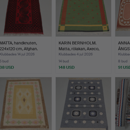
MATTA, handknuten,
KARIN BERNHOLM.
ANNA
224x120 cm, Afghan.
Matta, rölakan, Axeco,
ÅNGS
sig…
Röllak
Klubbades 14 jul 2026
Klubbades 4 jul 2026
Klubbad
5 bud
14 bud
8 bud
38 USD
148 USD
91 US