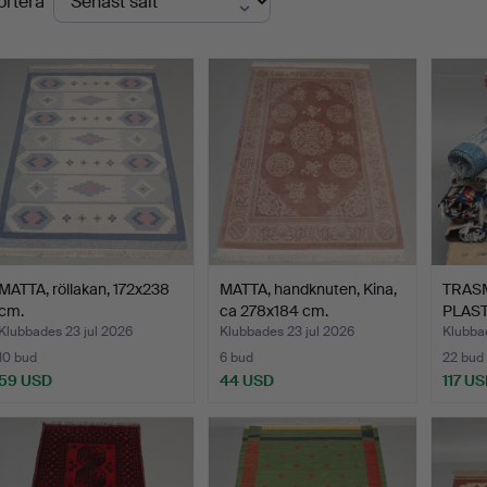
ortera
MATTA, röllakan, 172x238
MATTA, handknuten, Kina,
TRAS
cm.
ca 278x184 cm.
PLAST
Klubbades 23 jul 2026
Klubbades 23 jul 2026
Klubbad
10 bud
6 bud
22 bud
59 USD
44 USD
117 U