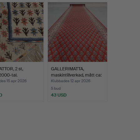
TTOR, 2 st,
GALLERIMATTA,
2000-tal.
maskintillverkad, mått ca:
4…
des 15 apr 2026
Klubbades 12 apr 2026
5 bud
D
43 USD