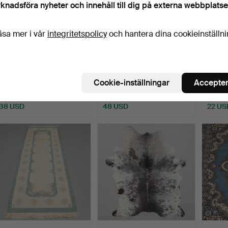
knadsföra nyheter och innehåll till dig på externa webbplatse
äsa mer i vår
integritetspolicy
och hantera dina cookieinställn
KOSKINN/MATTA, ca
RÖLLAKANMATTA,
TRASM
180x170 cm, Vimotec of
200x140 cm.
Cookie-inställningar
Accepter
S…
Klubbades 16 maj 2026
Klubbades 13 maj 2026
Klubba
5 bud
7 bud
1 bud
38 USD
48 USD
22 US