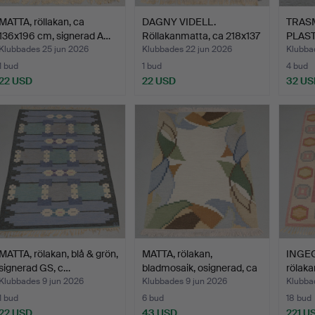
MATTA, röllakan, ca
DAGNY VIDELL.
TRAS
136x196 cm, signerad A…
Röllakanmatta, ca 218x137
PLAST
cm…
1900-t
Klubbades 25 jun 2026
Klubbades 22 jun 2026
Klubba
1 bud
1 bud
4 bud
22 USD
22 USD
32 US
MATTA, rölakan, blå & grön,
MATTA, rölakan,
INGEG
signerad GS, c…
bladmosaik, osignerad, ca
rölaka
…
Klubbades 9 jun 2026
Klubbades 9 jun 2026
Klubba
1 bud
6 bud
18 bud
22 USD
43 USD
221 U