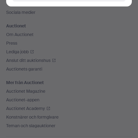
Vi skickar med
Sociala medier
Auctionet
Om Auctionet
Press
Lediga jobb
Anslut ditt auktionshus
Auctionets garanti
Mer från Auctionet
Auctionet Magazine
Auctionet-appen
Auctionet Academy
Konstnärer och formgivare
Teman och slagauktioner