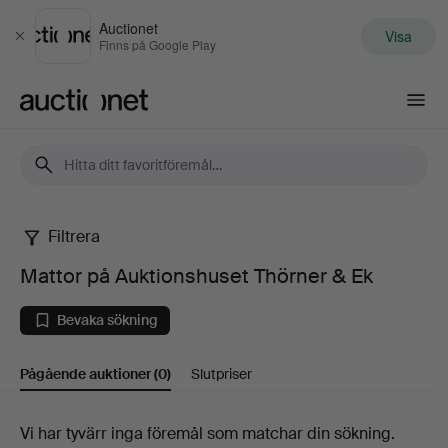
Auctionet
Visa
Stäng
Finns på Google Play
Auctionet.com
Filtrera
Mattor
Mattor på Auktionshuset Thörner & Ek
på
Bevaka sökning
Auktionshuset
Pågående auktioner
(0)
Slutpriser
Thörner
&
Pågående
Vi har tyvärr inga föremål som matchar din sökning.