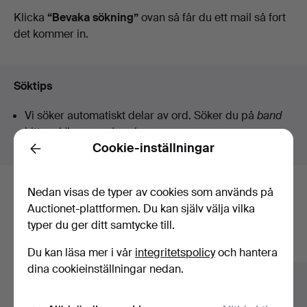
auktioner
Klicka
“Bevaka sökning”
ovan så får du ett mail så fort
Ek
det kommer in.
Söktips
Vi söker automatiskt delar av ord. Söker du på
band
hittar vi även
arm
band
sur
.
Cookie-inställningar
Back
Nedan visas de typer av cookies som används på
Här är föremål från vårt arkiv som
Auctionet-plattformen. Du kan själv välja vilka
matchar din sökning
typer du ger ditt samtycke till.
Visa alla föremål
Du kan läsa mer i vår
integritetspolicy
och hantera
dina cookieinställningar nedan.