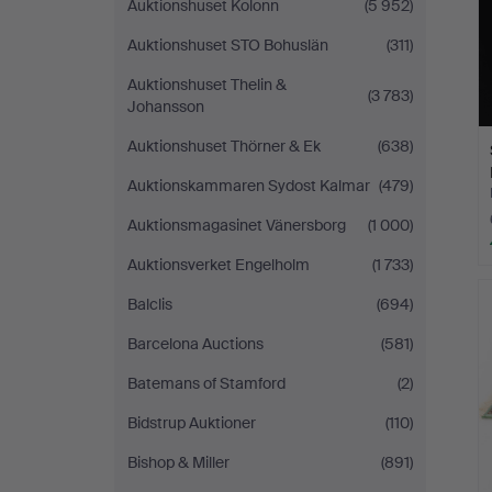
Auktionshuset Kolonn
(5 952)
Auktionshuset STO Bohuslän
(311)
Auktionshuset Thelin &
(3 783)
Johansson
Auktionshuset Thörner & Ek
(638)
Auktionskammaren Sydost Kalmar
(479)
Auktionsmagasinet Vänersborg
(1 000)
Auktionsverket Engelholm
(1 733)
Balclis
(694)
Barcelona Auctions
(581)
Batemans of Stamford
(2)
Bidstrup Auktioner
(110)
Bishop & Miller
(891)