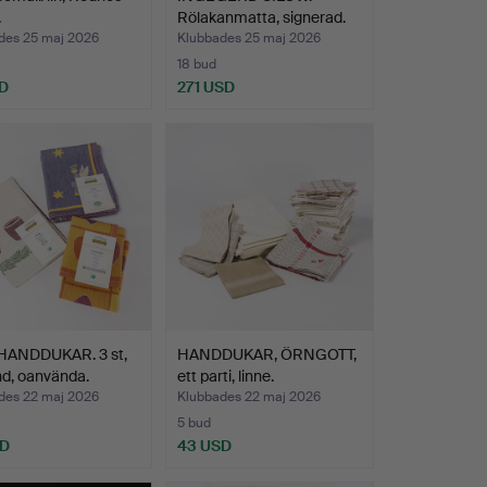
.
Rölakanmatta, signerad.
des 25 maj 2026
Klubbades 25 maj 2026
18 bud
D
271 USD
ANDDUKAR. 3 st,
HANDDUKAR, ÖRNGOTT,
d, oanvända.
ett parti, linne.
des 22 maj 2026
Klubbades 22 maj 2026
5 bud
SD
43 USD