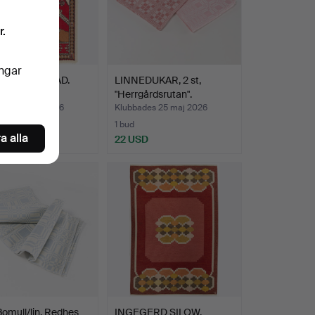
r.
ingar
A/VÄGGBONAD.
LINNEDUKAR, 2 st,
.
"Herrgårdsrutan".
des 25 maj 2026
Klubbades 25 maj 2026
1 bud
a alla
D
22 USD
omull/lin, Redhes
INGEGERD SILOW.