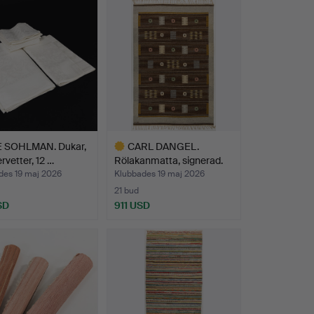
 SOHLMAN. Dukar,
CARL DANGEL.
ervetter, 12 …
Rölakanmatta, signerad.
des 19 maj 2026
Klubbades 19 maj 2026
21 bud
SD
911 USD
Utvalt
föremål