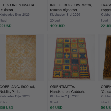
LITEN ORIENTMATTA.
INGEGERD SILOW. Matta,
TRASM
Pakistan.
rölakan, signerad, …
Pappel
Klubbades 16 jul 2026
Klubbades 13 jul 2026
Klubbad
1 bud
20 bud
1 bud
22 USD
400 USD
22 US
GOBELÄNG. 1900-tal,
ORIENTMATTA.
ORIE
Nobilis, Paris.
Handknuten, Gabbeh.
"Gulda
Klubbades 13 jul 2026
Klubbades 11 jul 2026
Klubbad
16 bud
9 bud
4 bud
138 USD
64 USD
56 U