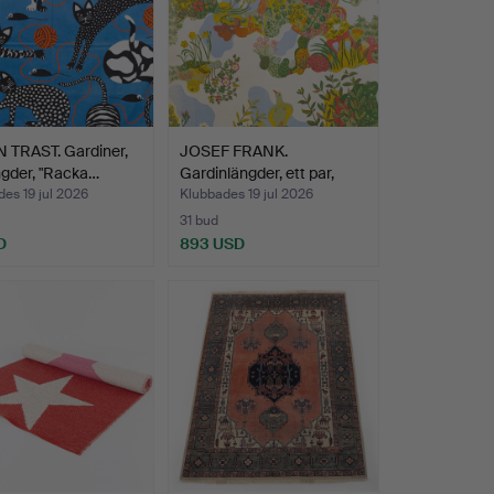
 TRAST. Gardiner,
JOSEF FRANK.
ngder, "Racka…
Gardinlängder, ett par,
"Anak…
es 19 jul 2026
Klubbades 19 jul 2026
31 bud
D
893 USD