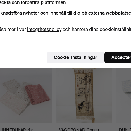
eckla och förbättra plattformen.
knadsföra nyheter och innehåll till dig på externa webbplatse
äsa mer i vår
integritetspolicy
och hantera dina cookieinställn
RÖLAKANMATTA.
LINNEDUKAR, 5 st,
MATT
240x170 cm.
damast.
Figural
Klubbades 8 jun 2026
Klubbades 7 jun 2026
Klubba
24 bud
1 bud
1 bud
Cookie-inställningar
Accepter
161 USD
22 USD
22 US
LINNEDUKAR, 4 st.
VÄGGBONAD. Gansu
DUK. B