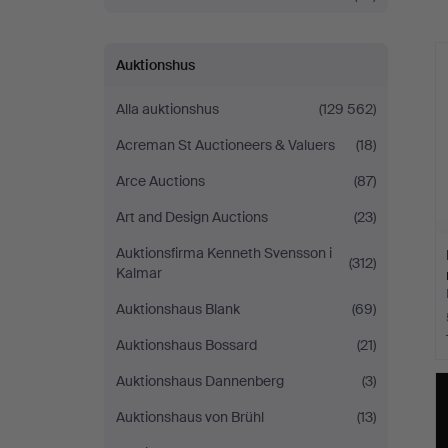
Auktionshus
Alla auktionshus
(129 562)
Acreman St Auctioneers & Valuers
(18)
Arce Auctions
(87)
Art and Design Auctions
(23)
Auktionsfirma Kenneth Svensson i
(312)
Kalmar
Auktionshaus Blank
(69)
Auktionshaus Bossard
(21)
Auktionshaus Dannenberg
(3)
Auktionshaus von Brühl
(13)