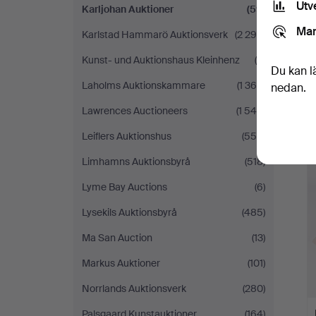
Utv
Karljohan Auktioner
(59)
Mar
Karlstad Hammarö Auktionsverk
(2 299)
Kunst- und Auktionshaus Kleinhenz
(9)
Du kan l
Laholms Auktionskammare
(1 364)
nedan.
Lawrences Auctioneers
(1 545)
Leiflers Auktionshus
(558)
Limhamns Auktionsbyrå
(518)
Lyme Bay Auctions
(6)
Lysekils Auktionsbyrå
(485)
Ma San Auction
(13)
Markus Auktioner
(101)
Norrlands Auktionsverk
(280)
Palsgaard Kunstauktioner
(164)