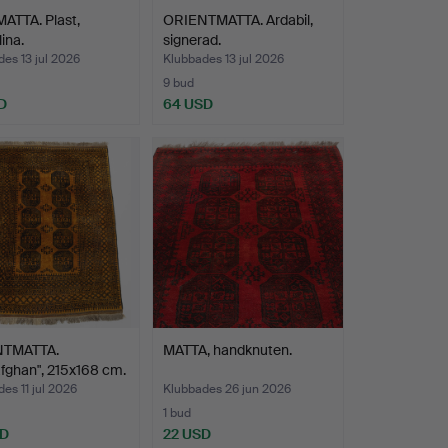
ATTA. Plast,
ORIENTMATTA. Ardabil,
ina.
signerad.
es 13 jul 2026
Klubbades 13 jul 2026
9 bud
D
64 USD
NTMATTA.
MATTA, handknuten.
fghan", 215x168 cm.
es 11 jul 2026
Klubbades 26 jun 2026
1 bud
SD
22 USD