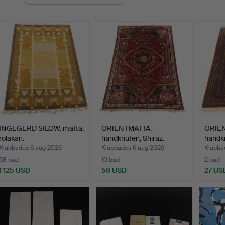
INGEGERD SILOW. matta,
ORIENTMATTA,
ORIE
rölakan.
handknuten, Shiraz.
handk
Klubbades 6 aug 2026
Klubbades 6 aug 2026
Klubba
58 bud
10 bud
2 bud
1 125 USD
58 USD
27 US