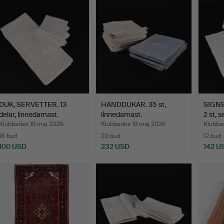
DUK, SERVETTER. 13
HANDDUKAR. 35 st,
SIGNE
delar, linnedamast.
linnedamast.
2 st, s
Klubbades 19 maj 2026
Klubbades 19 maj 2026
Klubba
18 bud
29 bud
12 bud
100 USD
232 USD
142 U