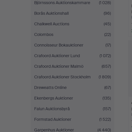
Björnssons Auktionskammare
(1 028)
Borås Auktionshall
(96)
Chalkwell Auctions
(45)
Colombos
(22)
Connoisseur Bokauktioner
(17)
Crafoord Auktioner Lund
(1 072)
Crafoord Auktioner Malmö
(657)
Crafoord Auktioner Stockholm
(1 809)
Dreweatts Online
(67)
Ekenbergs Auktioner
(135)
Falun Auktionsbyrå
(157)
Formstad Auktioner
(1 522)
Garpenhus Auktioner
(4 440)