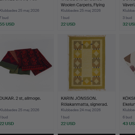
Woolen Carpets, Flying
Väveri
Ce…
Klubbades 25 maj 2026
Klubbades 25 maj 2026
Klubba
7 bud
1 bud
3 bud
55 USD
22 USD
32 US
DUKAR. 2 st, allmoge.
KARIN JÖNSSON.
KÖKSH
Rölakanmatta, signerad.
Ekelun
Klubbades 25 maj 2026
Klubbades 24 maj 2026
Klubba
1 bud
1 bud
6 bud
22 USD
22 USD
43 U