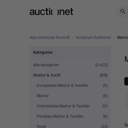
Auctionet.com
Alla avslutade föremål
/
Karljohan Auktioner
/
Mattor
Mattor
Kategorier
M
&
Alla kategorier
(2 422)
Mattor & Textil
(59)
Textil
Europeiska Mattor & Textilier
(5)
på
Mattor
(8)
Karljohan
Orientaliska Mattor & Textilier
(17)
Persiska Mattor & Textilier
(6)
S
Auktioner
S
Textil
(23)