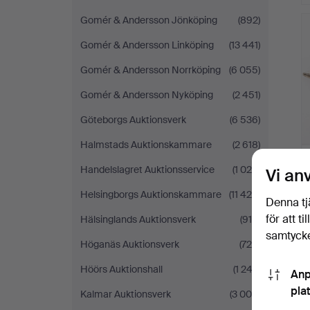
Gomér & Andersson Jönköping
(892)
Gomér & Andersson Linköping
(13 441)
Gomér & Andersson Norrköping
(6 055)
Gomér & Andersson Nyköping
(2 451)
Göteborgs Auktionsverk
(6 536)
Halmstads Auktionskammare
(2 618)
Handelslagret Auktionsservice
(1 026)
Vi an
Helsingborgs Auktionskammare
(11 426)
Denna tj
för att t
Hälsinglands Auktionsverk
(915)
samtycke
Höganäs Auktionsverk
(726)
Höörs Auktionshall
(1 243)
Anp
pla
Kalmar Auktionsverk
(3 004)