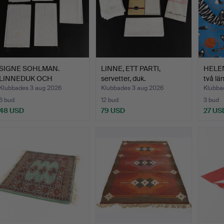
SIGNE SOHLMAN.
LINNE, ETT PARTI,
HELEN
LINNEDUK OCH
servetter, duk.
två lä
SERVETTER, 6 d…
Klubbades 3 aug 2026
Klubbades 3 aug 2026
Klubbad
6 bud
12 bud
3 bud
48 USD
79 USD
27 US