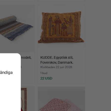
ATTA. Gångmodell,
KUDDE. Egyptisk stil,
ngång".
Foverskov, Danmark.
des 22 jun 2026
Klubbades 22 jun 2026
vändiga
1 bud
SD
22 USD