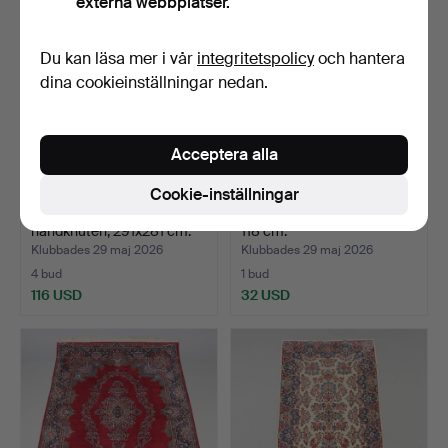
externa webbplatser.
Du kan läsa mer i vår
integritetspolicy
och hantera
dina cookieinställningar nedan.
Acceptera alla
Cookie-inställningar
MATTA, orientalisk,
MATTA, handknuten, 200 x
handknuten, 291x281 cm.
118 cm.
Klubbades 29 maj 2026
Klubbades 29 maj 2026
4 bud
1 bud
116 USD
32 USD