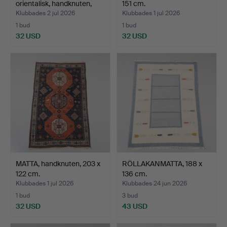
orientalisk, handknuten,
151 cm.
79x…
Klubbades 2 jul 2026
Klubbades 1 jul 2026
1 bud
1 bud
32 USD
32 USD
MATTA, handknuten, 203 x
RÖLLAKANMATTA, 188 x
122 cm.
136 cm.
Klubbades 1 jul 2026
Klubbades 24 jun 2026
1 bud
3 bud
32 USD
43 USD