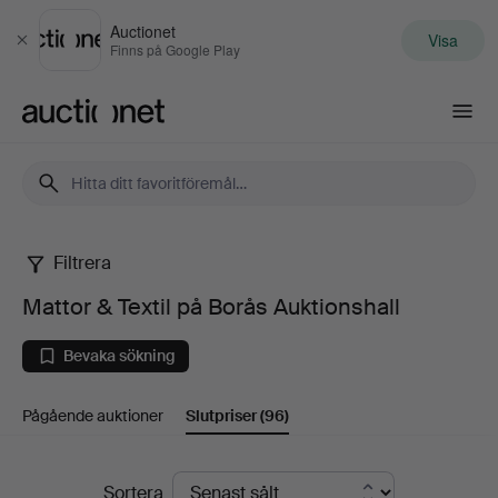
Auctionet
Visa
Stäng
Finns på Google Play
Auctionet.com
Filtrera
Mattor
Mattor & Textil på Borås Auktionshall
&
Bevaka sökning
Textil
Pågående auktioner
Slutpriser
(96)
på
Borås
Slutpriser
Sortera