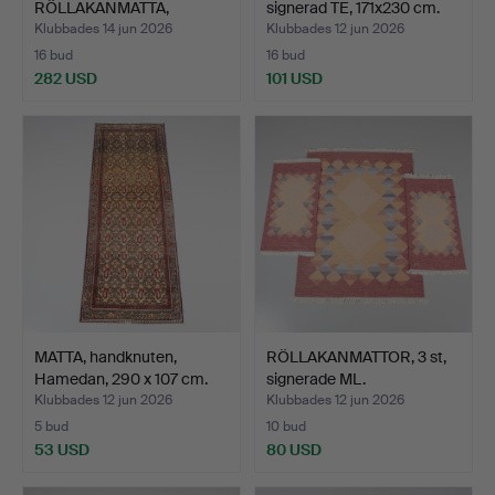
RÖLLAKANMATTA,
signerad TE, 171x230 cm.
signerad, 2…
Klubbades 14 jun 2026
Klubbades 12 jun 2026
16 bud
16 bud
282 USD
101 USD
MATTA, handknuten,
RÖLLAKANMATTOR, 3 st,
Hamedan, 290 x 107 cm.
signerade ML.
Klubbades 12 jun 2026
Klubbades 12 jun 2026
5 bud
10 bud
53 USD
80 USD