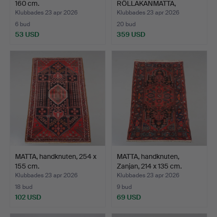
160 cm.
RÖLLAKANMATTA,
signerad, 2…
Klubbades 23 apr 2026
Klubbades 23 apr 2026
6 bud
20 bud
53 USD
359 USD
MATTA, handknuten, 254 x
MATTA, handknuten,
155 cm.
Zanjan, 214 x 135 cm.
Klubbades 23 apr 2026
Klubbades 23 apr 2026
18 bud
9 bud
102 USD
69 USD