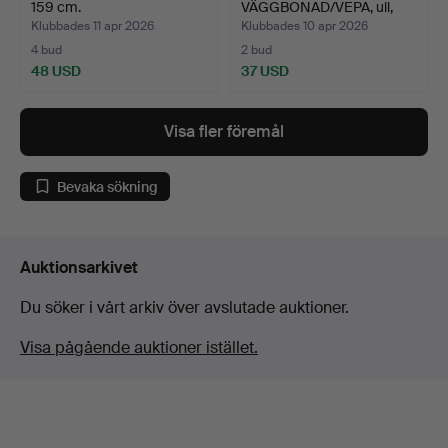
159 cm.
VÄGGBONAD/VEPA, ull,
"Fåglar"…
Klubbades 11 apr 2026
Klubbades 10 apr 2026
4 bud
2 bud
48 USD
37 USD
Visa fler föremål
Bevaka sökning
Auktionsarkivet
Du söker i vårt arkiv över avslutade auktioner.
Visa pågående auktioner istället.