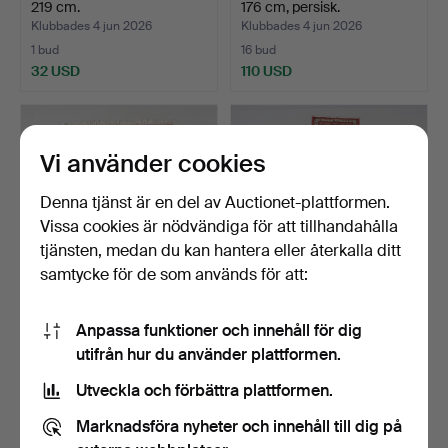
219 cm.
176 cm, persisk.
Klubbades 4 jun 2026
Klubbades 4 jun 2026
1 bud
16 bud
32 USD
110 USD
Vi använder cookies
Denna tjänst är en del av Auctionet-plattformen.
Vissa cookies är nödvändiga för att tillhandahålla
tjänsten, medan du kan hantera eller återkalla ditt
samtycke för de som används för att:
MATTA, kelim, 154x210 cm.
GALLERIMATTA,
Anpassa funktioner och innehåll för dig
orientalisk, handknuten,
utifrån hur du använder plattformen.
80x…
Klubbades 29 maj 2026
Klubbades 29 maj 2026
5 bud
1 bud
Utveckla och förbättra plattformen.
48 USD
32 USD
Marknadsföra nyheter och innehåll till dig på