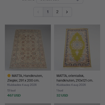
Auktionshall
1
2
MATTA, Handknuten,
MATTA, orientalisk,
Ziegler, 291 x 200 cm.
handknuten, 210x121 cm.
Klubbades 4 aug 2026
Klubbades 4 aug 2026
13 bud
1 bud
467 USD
32 USD
Utvalt