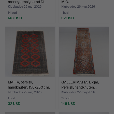
monogramsignerad DL,
MIO.
136x19…
Klubbades 29 maj 2026
Klubbades 26 maj 2026
14 bud
1 bud
143 USD
32 USD
MATTA, persisk,
GALLERIMATTA, Bidjar,
handknuten, 158x250 cm.
Persisk, handknuten,…
Klubbades 22 maj 2026
Klubbades 22 maj 2026
1 bud
19 bud
32 USD
148 USD