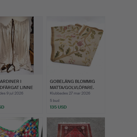
ARDINER I
GOBELÄNG BLOMMIG
DFÄRGAT LINNE
MATTA/GOLVLÖPARE.
MELLA…
es 9 jul 2026
Klubbades 27 mar 2026
5 bud
SD
135 USD