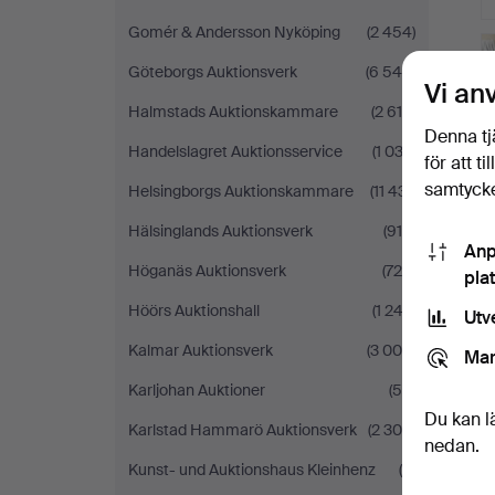
Gomér & Andersson Nyköping
(2 454)
Göteborgs Auktionsverk
(6 544)
Vi an
Halmstads Auktionskammare
(2 618)
Denna tj
Handelslagret Auktionsservice
(1 033)
för att t
samtycke
Helsingborgs Auktionskammare
(11 431)
Hälsinglands Auktionsverk
(915)
Anp
Höganäs Auktionsverk
(726)
pla
Höörs Auktionshall
(1 243)
Utv
Kalmar Auktionsverk
(3 006)
Mar
Karljohan Auktioner
(59)
Du kan l
Karlstad Hammarö Auktionsverk
(2 304)
nedan.
Kunst- und Auktionshaus Kleinhenz
(9)