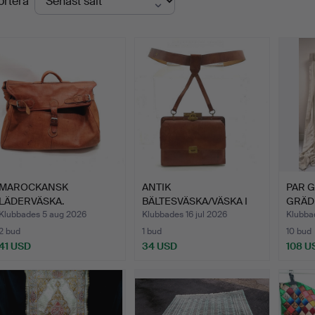
ortera
MAROCKANSK
ANTIK
PAR G
LÄDERVÄSKA.
BÄLTESVÄSKA/VÄSKA I
GRÄD
BRUNT LÄDER.
MED 
Klubbades 5 aug 2026
Klubbades 16 jul 2026
Klubbad
2 bud
1 bud
10 bud
41 USD
34 USD
108 U