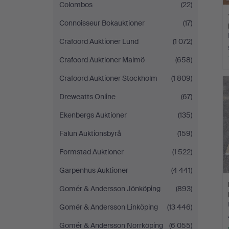
Colombos
(22)
Connoisseur Bokauktioner
(17)
Crafoord Auktioner Lund
(1 072)
Crafoord Auktioner Malmö
(658)
Crafoord Auktioner Stockholm
(1 809)
Dreweatts Online
(67)
Ekenbergs Auktioner
(135)
Falun Auktionsbyrå
(159)
Formstad Auktioner
(1 522)
Garpenhus Auktioner
(4 441)
Gomér & Andersson Jönköping
(893)
Gomér & Andersson Linköping
(13 446)
Gomér & Andersson Norrköping
(6 055)