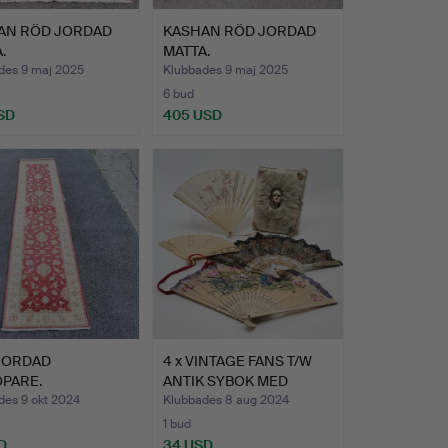
AN RÖD JORDAD
KASHAN RÖD JORDAD
.
MATTA.
des 9 maj 2025
Klubbades 9 maj 2025
6 bud
SD
405 USD
JORDAD
4 x VINTAGE FANS T/W
ÖPARE.
ANTIK SYBOK MED
BALLE…
des 9 okt 2024
Klubbades 8 aug 2024
1 bud
D
34 USD