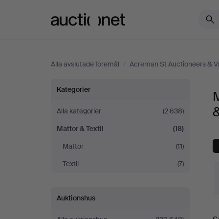
Auctionet.com
Alla avslutade föremål
/
Acreman St Auctioneers & V
Mattor
Kategorier
M
&
&
Alla kategorier
(2 638)
Mattor & Textil
(18)
Textil
Mattor
(11)
på
Textil
(7)
Acreman
Auktionshus
St
S