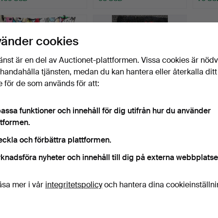
vänder cookies
änst är en del av Auctionet-plattformen. Vissa cookies är nöd
illhandahålla tjänsten, medan du kan hantera eller återkalla ditt
 för de som används för att:
assa funktioner och innehåll för dig utifrån hur du använder
IKEA GULVI MÖTER
ANTIK LITEN TRASA
ttformen.
BECKMANS COLLEGE
MATTA.
2010 DES…
Klubbades 24 mar 2024
Klubbades 11 mar 2024
eckla och förbättra plattformen.
4 bud
4 bud
knadsföra nyheter och innehåll till dig på externa webbplatse
54 USD
63 USD
äsa mer i vår
integritetspolicy
och hantera dina cookieinställn
Bevaka sökning