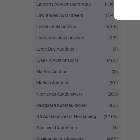
Laholms Auktionskammare
(1 364)
Lawrences Auctioneers
(1 546)
Leiflers Auktionshus
(558)
Limhamns Auktionsbyrå
(518)
Lyme Bay Auctions
(6)
Lysekils Auktionsbyrå
(485)
Ma San Auction
(13)
Markus Auktioner
(101)
Norrlands Auktionsverk
(280)
Palsgaard Kunstauktioner
(165)
RA Auktionsverket Norrköping
(2 469)
Rheinveld Auktionen
(4)
Roslagens Auktionsverk
(665)