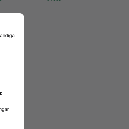
vändiga
r.
ingar