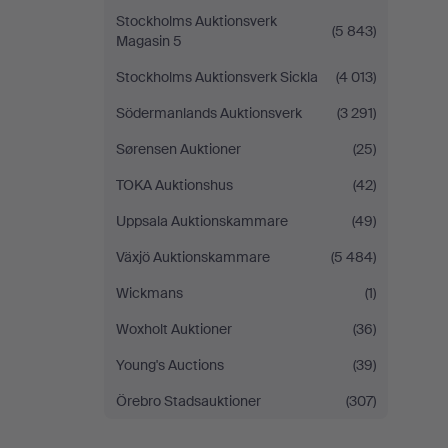
Stockholms Auktionsverk
(5 843)
Magasin 5
Stockholms Auktionsverk Sickla
(4 013)
Södermanlands Auktionsverk
(3 291)
Sørensen Auktioner
(25)
TOKA Auktionshus
(42)
Uppsala Auktionskammare
(49)
Växjö Auktionskammare
(5 484)
Wickmans
(1)
Woxholt Auktioner
(36)
Young's Auctions
(39)
Örebro Stadsauktioner
(307)