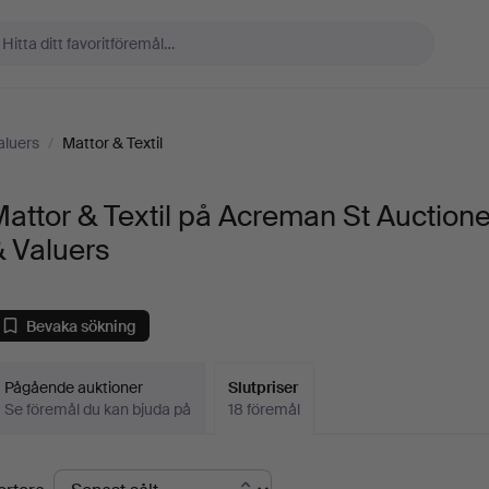
aluers
/
Mattor & Textil
attor & Textil på Acreman St Auction
 Valuers
Bevaka sökning
Pågående auktioner
Slutpriser
Se föremål du kan bjuda på
18 föremål
lutpriser