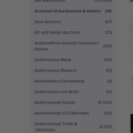
S
Alla auktionshus
(129 648)
Auctioneers
Acreman St Auctioneers & Valuers
(18)
&
Arce Auctions
(87)
Valuers
Art and Design Auctions
(23)
Auktionsfirma Kenneth Svensson i
(314)
Kalmar
Auktionshaus Blank
(69)
Auktionshaus Bossard
(21)
Auktionshaus Dannenberg
(3)
Auktionshaus von Brühl
(13)
Auktionshuset Kolonn
(5 956)
Auktionshuset STO Bohuslän
(311)
Auktionshuset Thelin &
(3 783)
Johansson