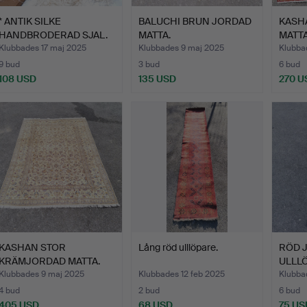
* ANTIK SILKE
BALUCHI BRUN JORDAD
KASH
HANDBRODERAD SJAL.
MATTA.
MATTA
Klubbades 17 maj 2025
Klubbades 9 maj 2025
Klubba
9 bud
3 bud
6 bud
108 USD
135 USD
270 U
KASHAN STOR
Lång röd ulllöpare.
RÖD 
KRÄMJORDAD MATTA.
ULLL
Klubbades 9 maj 2025
Klubbades 12 feb 2025
Klubba
4 bud
2 bud
6 bud
405 USD
68 USD
75 US