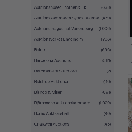
Auktionshuset Thörner & Ek
(638)
Auktionskammaren Sydost Kalmar
(479)
Auktionsmagasinet Vänersborg
(1 006)
Auktionsverket Engelholm
(1 736)
Balclis
(696)
Barcelona Auctions
(581)
Batemans of Stamford
(2)
Bidstrup Auktioner
(110)
Bishop & Miller
(891)
Björnssons Auktionskammare
(1 029)
Borås Auktionshall
(96)
Chalkwell Auctions
(45)