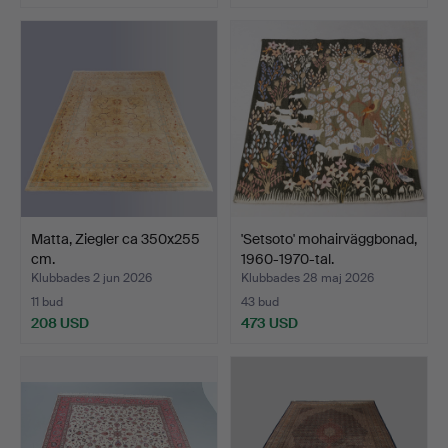
Matta, Ziegler ca 350x255
'Setsoto' mohairväggbonad,
cm.
1960-1970-tal.
Klubbades 2 jun 2026
Klubbades 28 maj 2026
11 bud
43 bud
208 USD
473 USD