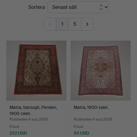
Slutpriser
Sortera
Auktionsverk
Hamburg
1
5
Matta, Sarough, Persien,
Matta, 1900-talet.
1900-talet.
Klubbades 4 aug 2026
Klubbades 4 aug 2026
6 bud
6 bud
232 USD
93 USD