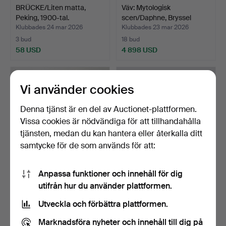
BRÜCKE/Liten matta,
Väv: Mytologisk
Peking, 1900-tal.
scen/Daphne, Bryssel
omkri…
Klubbades 24 mar 2026
Klubbades 23 mar 2026
3 bud
18 bud
58 USD
4 898 USD
Vi använder cookies
Denna tjänst är en del av Auctionet-plattformen.
Vissa cookies är nödvändiga för att tillhandahålla
tjänsten, medan du kan hantera eller återkalla ditt
samtycke för de som används för att:
Anpassa funktioner och innehåll för dig
Blå matta med åtta lyckliga
Mir matta, Persien, 20. Jh.
utifrån hur du använder plattformen.
symboler (Asht…
Klubbades 6 mar 2026
Klubbades 5 mar 2026
Utveckla och förbättra plattformen.
1 bud
12 bud
93 USD
463 USD
Marknadsföra nyheter och innehåll till dig på