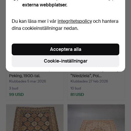
externa webbplatser.
Du kan läsa mer i vår
integritetspolicy
och hantera
dina cookieinställningar nedan.
Acceptera alla
Cookie-inställningar
BRÜCKE/Liten matta,
Piotr Grabowski, gobeläng
Peking, 1900-tal.
”Niedziela”, Pol…
Klubbades 5 mar 2026
Klubbades 27 feb 2026
3 bud
10 bud
99 USD
81 USD