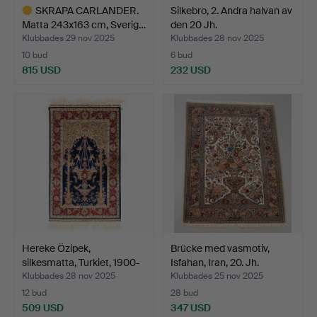
SKRAPA CARLANDER.
Silkebro, 2. Andra halvan av
Matta 243x163 cm, Sverig…
den 20 Jh.
Klubbades 29 nov 2025
Klubbades 28 nov 2025
10 bud
6 bud
815 USD
232 USD
Utvalt
föremål
Hereke Özipek,
Brücke med vasmotiv,
silkesmatta, Turkiet, 1900-
Isfahan, Iran, 20. Jh.
…
Klubbades 28 nov 2025
Klubbades 25 nov 2025
12 bud
28 bud
509 USD
347 USD