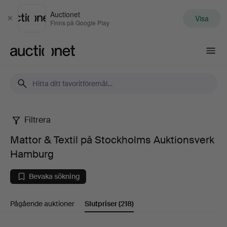
Auctionet
Visa
Stäng
Finns på Google Play
Auctionet.com
Filtrera
Mattor
Mattor & Textil på Stockholms Auktionsverk
&
Hamburg
Textil
Bevaka sökning
på
Pågående auktioner
Slutpriser
(218)
Stockholms