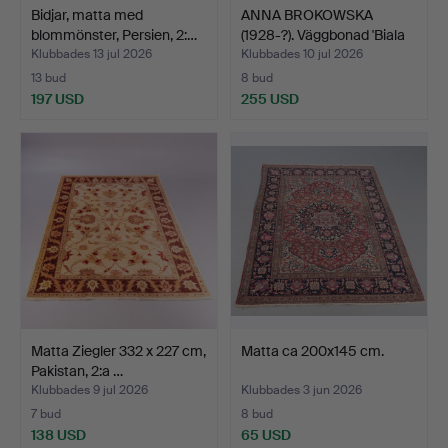
Bidjar, matta med
ANNA BROKOWSKA
blommönster, Persien, 2:…
(1928-?). Väggbonad 'Biala
…
Klubbades 13 jul 2026
Klubbades 10 jul 2026
13 bud
8 bud
197 USD
255 USD
Matta Ziegler 332 x 227 cm,
Matta ca 200x145 cm.
Pakistan, 2:a …
Klubbades 9 jul 2026
Klubbades 3 jun 2026
7 bud
8 bud
138 USD
65 USD