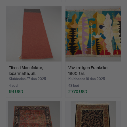
Tibesti Manufaktur,
Väv, troligen Frankrike,
löparmatta, ull.
1960-tal.
Klubbades 27 dec 2025
Klubbades 19 dec 2025
4 bud
43 bud
191 USD
2 770 USD