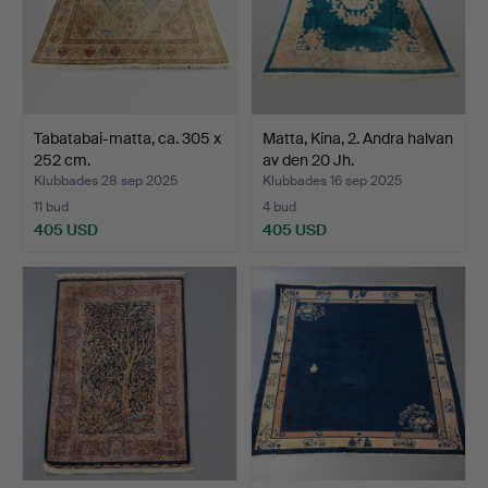
Tabatabai-matta, ca. 305 x
Matta, Kina, 2. Andra halvan
252 cm.
av den 20 Jh.
Klubbades 28 sep 2025
Klubbades 16 sep 2025
11 bud
4 bud
405 USD
405 USD