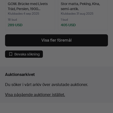
GOM. Brücke med Livets
Stor matta, Peking, Kina,
Träd, Persien, 1900…
semi-antik.
Klubbades 4 sep 2025
Klubbades 31 aug 2025
18 bud
1 bud
289 USD
405 USD
Visa fler föremål
Bevaka sökning
Auktionsarkivet
Du söker i vårt arkiv över avslutade auktioner.
Visa pågående auktioner istället.