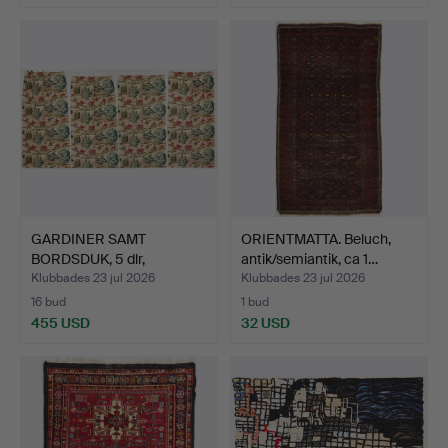
GARDINER SAMT
ORIENTMATTA. Beluch,
BORDSDUK, 5 dlr,
antik/semiantik, ca 1…
jaktmotiv, …
Klubbades 23 jul 2026
Klubbades 23 jul 2026
16 bud
1 bud
455 USD
32 USD