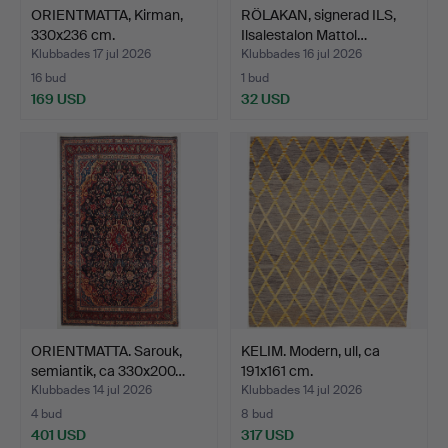
ORIENTMATTA, Kirman,
RÖLAKAN, signerad ILS,
330x236 cm.
Ilsalestalon Mattol…
Klubbades 17 jul 2026
Klubbades 16 jul 2026
16 bud
1 bud
169 USD
32 USD
ORIENTMATTA. Sarouk,
KELIM. Modern, ull, ca
semiantik, ca 330x200…
191x161 cm.
Klubbades 14 jul 2026
Klubbades 14 jul 2026
4 bud
8 bud
401 USD
317 USD