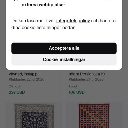
externa webbplatser.
Du kan läsa mer i vår
integritetspolicy
och hantera
dina cookieinställningar nedan.
Acceptera alla
Cookie-inställningar
UUVE SNIDARE. Väggtextil,
ORIENTMATTA. Troligen
vävnad, inslag p…
södra Persien, ca 19…
Klubbades 22 jul 2026
Klubbades 21 jul 2026
24 bud
1 bud
297 USD
106 USD