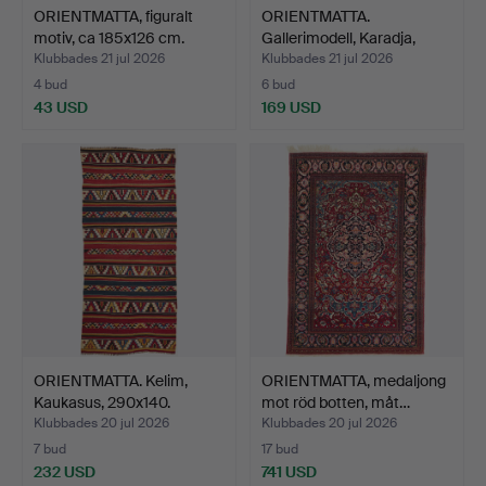
ORIENTMATTA, figuralt
ORIENTMATTA.
motiv, ca 185x126 cm.
Gallerimodell, Karadja,
semia…
Klubbades 21 jul 2026
Klubbades 21 jul 2026
4 bud
6 bud
43 USD
169 USD
ORIENTMATTA. Kelim,
ORIENTMATTA, medaljong
Kaukasus, 290x140.
mot röd botten, måt…
Klubbades 20 jul 2026
Klubbades 20 jul 2026
7 bud
17 bud
232 USD
741 USD