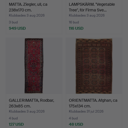
MATTA. Ziegler, ull, ca
LAMPSKÄRM. "Vegetable
238x170 cm.
Tree", för Firma Sve…
Klubbades 3 aug 2026
Klubbades 3 aug 2026
3 bud
16 bud
949 USD
116 USD
GALLERIMATTA, Rodbar,
ORIENTMATTA. Afghan, ca
263x85 cm.
175x134 cm.
Klubbades 3 aug 2026
Klubbades 31 jul 2026
4 bud
4 bud
127 USD
48 USD