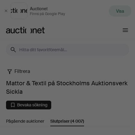
Auctionet
Visa
Stäng
Finns på Google Play
Auctionet.com
Filtrera
Mattor
Mattor & Textil på Stockholms Auktionsverk
&
Sickla
Textil
Bevaka sökning
på
Pågående auktioner
Slutpriser
(4 007)
Stockholms