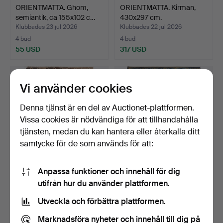
ORIENTMATTA. Ghom,
ORIENTMATTA. Kirman,
semiantik, ca 155x102 c…
430x297 cm.
Klubbades 23 jul 2026
Klubbades 22 jul 2026
4 bud
4 bud
55 USD
317 USD
Vi använder cookies
Denna tjänst är en del av Auctionet-plattformen.
Vissa cookies är nödvändiga för att tillhandahålla
tjänsten, medan du kan hantera eller återkalla ditt
samtycke för de som används för att:
Anpassa funktioner och innehåll för dig
KELIM. Modern, ull, ca
ORIENTMATTA, figural, old,
utifrån hur du använder plattformen.
253x177 cm.
blå botten, 195…
Klubbades 22 jul 2026
Klubbades 22 jul 2026
Utveckla och förbättra plattformen.
13 bud
5 bud
317 USD
211 USD
Marknadsföra nyheter och innehåll till dig på