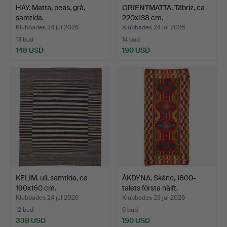
HAY. Matta, peas, grå,
ORIENTMATTA. Täbriz, ca
samtida.
220x138 cm.
Klubbades 24 jul 2026
Klubbades 24 jul 2026
13 bud
14 bud
148 USD
190 USD
KELIM. ull, samtida, ca
ÅKDYNA. Skåne, 1800-
190x160 cm.
talets första hälft.
Klubbades 24 jul 2026
Klubbades 23 jul 2026
12 bud
6 bud
338 USD
190 USD