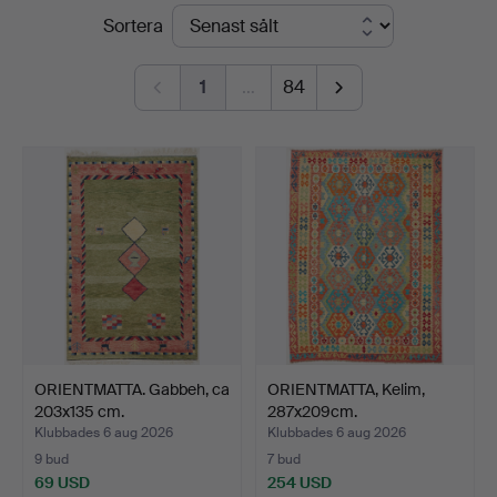
Slutpriser
Sortera
Auktionsverk
Sickla
1
…
84
ORIENTMATTA. Gabbeh, ca
ORIENTMATTA, Kelim,
203x135 cm.
287x209cm.
Klubbades 6 aug 2026
Klubbades 6 aug 2026
9 bud
7 bud
69 USD
254 USD