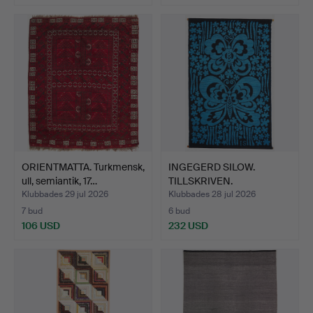
ORIENTMATTA. Turkmensk,
INGEGERD SILOW.
ull, semiantik, 17…
TILLSKRIVEN.
VÄGGBONAD, bl…
Klubbades 29 jul 2026
Klubbades 28 jul 2026
7 bud
6 bud
106 USD
232 USD