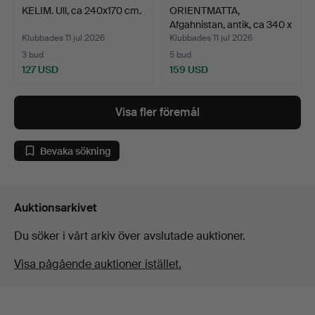
KELIM. Ull, ca 240x170 cm.
ORIENTMATTA,
Afgahnistan, antik, ca 340 x
…
Klubbades 11 jul 2026
Klubbades 11 jul 2026
3 bud
5 bud
127 USD
159 USD
Visa fler föremål
Bevaka sökning
Auktionsarkivet
Du söker i vårt arkiv över avslutade auktioner.
Visa pågående auktioner istället.