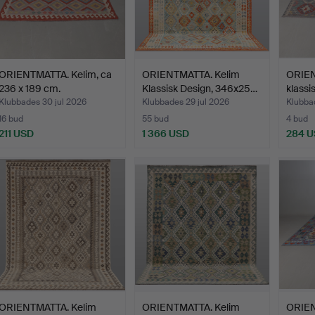
ORIENTMATTA. Kelim, ca
ORIENTMATTA. Kelim
ORIEN
236 x 189 cm.
Klassisk Design, 346x25…
klassi
Klubbades 30 jul 2026
Klubbades 29 jul 2026
Klubbad
16 bud
55 bud
4 bud
211 USD
1 366 USD
284 
ORIENTMATTA. Kelim
ORIENTMATTA. Kelim
ORIEN