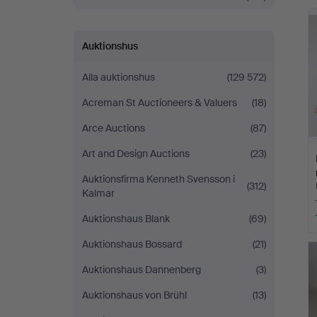
Andersson
Nyköping
Auktionshus
Alla auktionshus
(129 572)
Acreman St Auctioneers & Valuers
(18)
Arce Auctions
(87)
Art and Design Auctions
(23)
Auktionsfirma Kenneth Svensson i
(312)
Kalmar
Auktionshaus Blank
(69)
Auktionshaus Bossard
(21)
Auktionshaus Dannenberg
(3)
Auktionshaus von Brühl
(13)