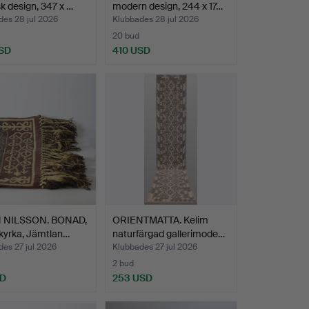
sk design, 347 x …
modern design, 244 x 17…
des 28 jul 2026
Klubbades 28 jul 2026
20 bud
SD
410 USD
 NILSSON. BONAD,
ORIENTMATTA. Kelim
kyrka, Jämtlan…
naturfärgad gallerimode…
es 27 jul 2026
Klubbades 27 jul 2026
2 bud
SD
253 USD