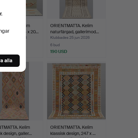
r.
TMATTA. Kelim
ORIENTMATTA. Kelim
ingar
n design, 294 x 20…
naturfärgad, gallerimod…
des 26 jun 2026
Klubbades 25 jun 2026
6 bud
USD
190 USD
a alla
TMATTA. Kelim
ORIENTMATTA. Kelim
sk design, galler…
klassisk design, 247 x …