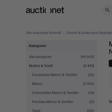
Auctionet.com
Alla avslutade föremål
/
Gomér & Andersson Nyköpi
M
Mattor
Kategorier
&
Alla kategorier
(49 943)
Mattor & Textil
(2 451)
Textil
Europeiska Mattor & Textilier
(20)
på
Mattor
(2 095)
Gomér
Orientaliska Mattor & Textilier
(43)
S
S
Persiska Mattor & Textilier
(12)
&
Textil
(281)