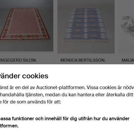
INGEGERD SILOW.
MONICA BERTILSSON.
MAIJA
rölakan, "Kastelhom", 170 …
rölakan,
Gardin
monogramsigner…
Klubbades 26 jul 2026
Klubbades 25 jul 2026
Klubbad
vänder cookies
11 bud
12 bud
8 bud
337 USD
300 USD
58 U
änst är en del av Auctionet-plattformen. Vissa cookies är nöd
illhandahålla tjänsten, medan du kan hantera eller återkalla ditt
 för de som används för att:
assa funktioner och innehåll för dig utifrån hur du använder
ttformen.