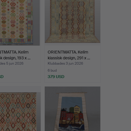
TMATTA. Kelim
ORIENTMATTA. Kelim
sk design, 193 x …
klassisk design, 291 x …
des 5 jun 2026
Klubbades 3 jun 2026
6 bud
SD
379 USD