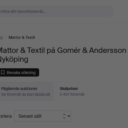
ng
/
Mattor & Textil
attor & Textil på Gomér & Andersson
Nyköping
Bevaka sökning
Pågående auktioner
Slutpriser
Se föremål du kan bjuda på
2 451 föremål
lutpriser
ortera