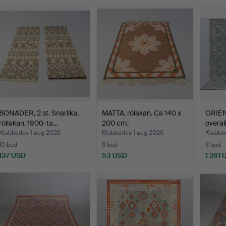
BONADER, 2 st. Snarlika,
MATTA, rölakan. Ca 140 x
ORIENT
röllakan, 1900-ta…
200 cm.
overal
Klubbades 1 aug 2026
Klubbades 1 aug 2026
Klubbad
10 bud
5 bud
3 bud
137 USD
53 USD
1 261 