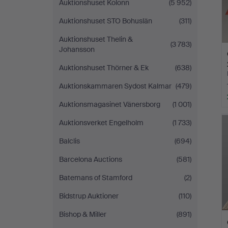
Auktionshuset Kolonn
(5 952)
Auktionshuset STO Bohuslän
(311)
Auktionshuset Thelin &
(3 783)
Johansson
Auktionshuset Thörner & Ek
(638)
Auktionskammaren Sydost Kalmar
(479)
Auktionsmagasinet Vänersborg
(1 001)
Auktionsverket Engelholm
(1 733)
Balclis
(694)
Barcelona Auctions
(581)
Batemans of Stamford
(2)
Bidstrup Auktioner
(110)
Bishop & Miller
(891)