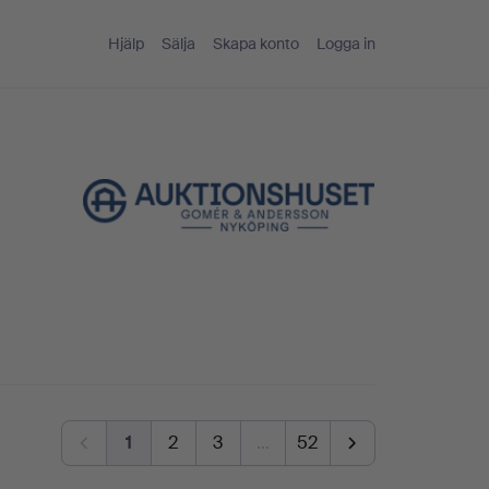
Hjälp
Sälja
Skapa konto
Logga in
1
2
3
…
52