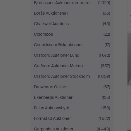
Björnssons Auktionskammare
(1 029)
Borås Auktionshall
(96)
Chalkwell Auctions
(45)
Colombos
(22)
Connoisseur Bokauktioner
(17)
Crafoord Auktioner Lund
(1 072)
Crafoord Auktioner Malmö
(657)
Crafoord Auktioner Stockholm
(1 809)
Dreweatts Online
(67)
Ekenbergs Auktioner
(135)
Falun Auktionsbyrå
(158)
Formstad Auktioner
(1 522)
Garpenhus Auktioner
(4 440)