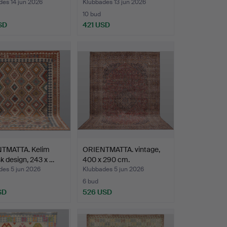
des 14 jun 2026
Klubbades 13 jun 2026
10 bud
SD
421 USD
TMATTA. Kelim
ORIENTMATTA. vintage,
sk design, 243 x …
400 x 290 cm.
des 5 jun 2026
Klubbades 5 jun 2026
6 bud
SD
526 USD