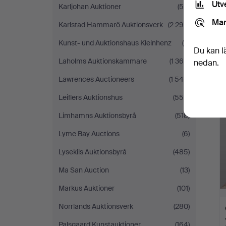
Utv
Karljohan Auktioner
(59)
Mar
Karlstad Hammarö Auktionsverk
(2 299)
Kunst- und Auktionshaus Kleinhenz
(9)
Du kan l
Laholms Auktionskammare
(1 364)
nedan.
Lawrences Auctioneers
(1 545)
Leiflers Auktionshus
(558)
Limhamns Auktionsbyrå
(518)
Lyme Bay Auctions
(6)
Lysekils Auktionsbyrå
(485)
Ma San Auction
(13)
Markus Auktioner
(101)
Norrlands Auktionsverk
(280)
Palsgaard Kunstauktioner
(164)