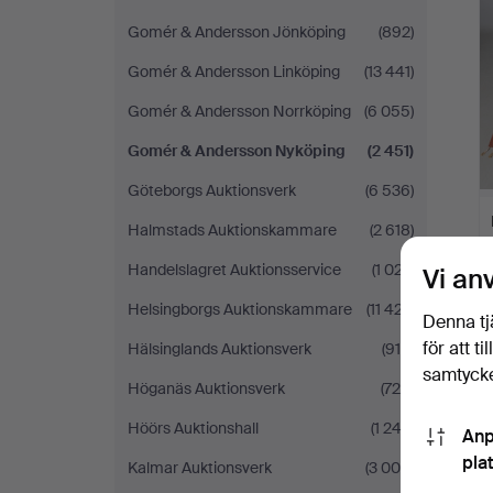
Gomér & Andersson Jönköping
(892)
Gomér & Andersson Linköping
(13 441)
Gomér & Andersson Norrköping
(6 055)
Gomér & Andersson Nyköping
(2 451)
Göteborgs Auktionsverk
(6 536)
Halmstads Auktionskammare
(2 618)
Handelslagret Auktionsservice
(1 027)
Vi an
Helsingborgs Auktionskammare
(11 427)
Denna tj
för att t
Hälsinglands Auktionsverk
(915)
samtycke
Höganäs Auktionsverk
(726)
Höörs Auktionshall
(1 243)
Anp
pla
Kalmar Auktionsverk
(3 004)