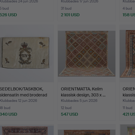
Klubbades 24 jun 2026
Klubbades 17 jun 2026
Klubba
5 bud
31 bud
4 bud
526 USD
2 101 USD
158 U
SEDELBOK/TASKBOK,
ORIENTMATTA. Kelim
ORIEN
sidensatin med broderad
klassisk design, 303 x …
klassi
…
Klubbades 12 jun 2026
Klubbades 5 jun 2026
Klubba
18 bud
12 bud
11 bud
340 USD
547 USD
421 U