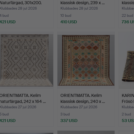
Naturfärgad, 301x200.
klassisk design, 239 x …
klassi
Klubbades 28 jul 2026
Klubbades 28 jul 2026
Klubba
4 bud
10 bud
22 bud
421 USD
410 USD
736 U
ORIENTMATTA. Kelim
ORIENTMATTA. Kelim
KARIN
naturfärgad, 242 x 164 …
klassisk design, 240 x …
Frösö 
Klubbades 27 jul 2026
Klubbades 27 jul 2026
Klubbad
5 bud
3 bud
2 bud
421 USD
337 USD
53 U