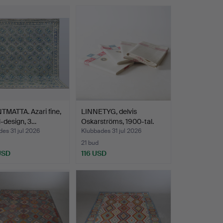
MATTA. Azari fine,
LINNETYG, delvis
l-design, 3…
Oskarströms, 1900-tal.
es 31 jul 2026
Klubbades 31 jul 2026
21 bud
USD
116 USD