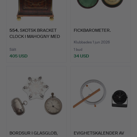
554
.
SKOTSK BRACKET
FICKBAROMETER.
CLOCK I MAHOGNY MED
MÄSSING…
Klubbades 1 jun 2026
Sålt
1 bud
405 USD
34 USD
BORDSUR I GLASGLOB,
EVIGHETSKALENDER AV