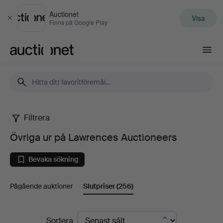
Auctionet
Visa
Stäng
Finns på Google Play
Auctionet.com
Filtrera
Övriga
Övriga ur på Lawrences Auctioneers
ur
Bevaka sökning
på
Pågående auktioner
Slutpriser
(256)
Lawrences
Auctioneers
Slutpriser
Sortera