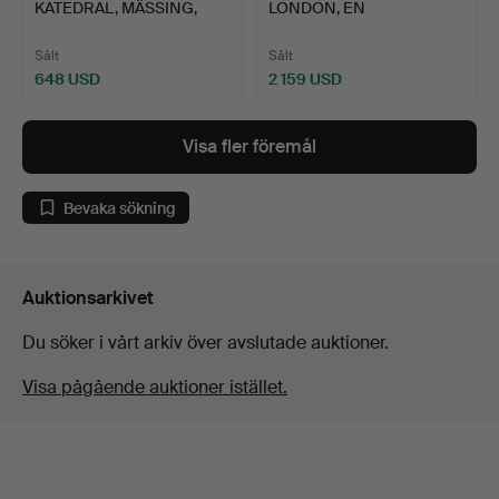
KATEDRAL, MÄSSING,
LONDON, EN
1800-TAL…
EBONISERAD SLÅE…
Sålt
Sålt
648 USD
2 159 USD
Visa fler föremål
Bevaka sökning
Auktionsarkivet
Du söker i vårt arkiv över avslutade auktioner.
Visa pågående auktioner istället.