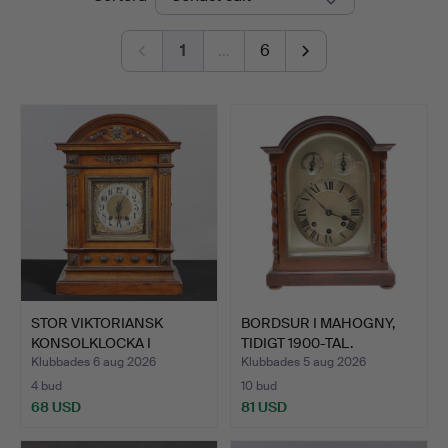
1
…
6
STOR VIKTORIANSK
BORDSUR I MAHOGNY,
KONSOLKLOCKA I
TIDIGT 1900-TAL.
VALNÖT.
Klubbades 6 aug 2026
Klubbades 5 aug 2026
4 bud
10 bud
68 USD
81 USD