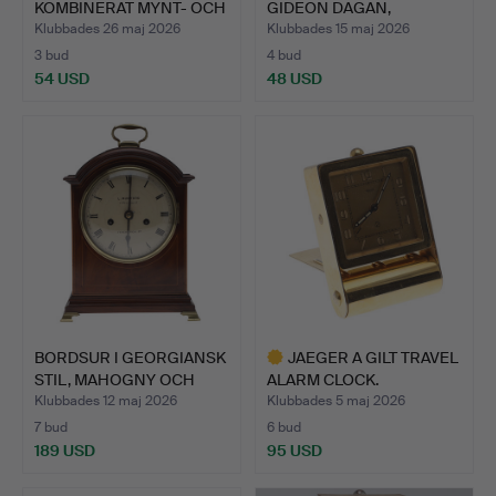
KOMBINERAT MYNT- OCH
GIDEON DAGAN,
F…
BORDSKLO…
Klubbades 26 maj 2026
Klubbades 15 maj 2026
3 bud
4 bud
54 USD
48 USD
BORDSUR I GEORGIANSK
JAEGER A GILT TRAVEL
STIL, MAHOGNY OCH
ALARM CLOCK.
BOX…
Klubbades 12 maj 2026
Klubbades 5 maj 2026
7 bud
6 bud
189 USD
95 USD
Utvalt