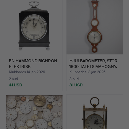
EN HAMMOND BICHRON
HJULBAROMETER, STOR
ELEKTRISK
1800-TALETS MAHOGNY.
MANTELKLOCKA.
Klubbades 14 jan 2026
Klubbades 13 jan 2026
2 bud
8 bud
41 USD
81 USD