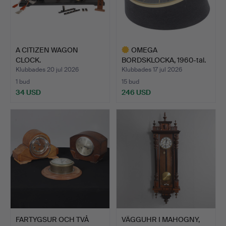
A CITIZEN WAGON
OMEGA
CLOCK.
BORDSKLOCKA, 1960-tal.
Klubbades 20 jul 2026
Klubbades 17 jul 2026
1 bud
15 bud
34 USD
246 USD
Utvalt
föremål
FARTYGSUR OCH TVÅ
VÄGGUHR I MAHOGNY,