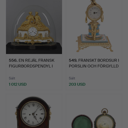
556
.
EN REJÄL FRANSK
549
.
FRANSKT BORDSUR I
FIGURBORDSPENDYL I
PORSLIN OCH FÖRGYLLD
MARMOR …
MET…
Sålt
Sålt
1 012 USD
203 USD