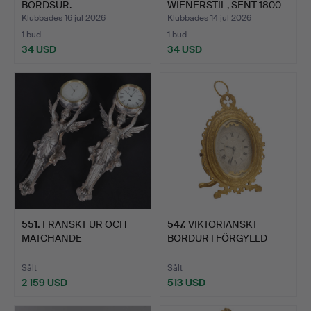
BORDSUR.
WIENERSTIL, SENT 1800-
T…
Klubbades 16 jul 2026
Klubbades 14 jul 2026
1 bud
1 bud
34 USD
34 USD
551
.
FRANSKT UR OCH
547
.
VIKTORIANSKT
MATCHANDE
BORDUR I FÖRGYLLD
BAROMETER I GJUTE…
METALL, I T…
Sålt
Sålt
2 159 USD
513 USD