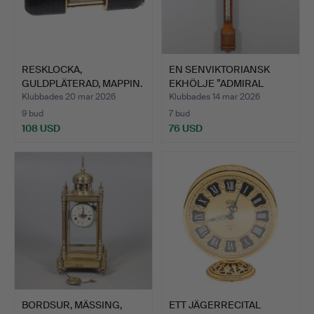
RESKLOCKA,
EN SENVIKTORIANSK
GULDPLÄTERAD, MAPPIN.
EKHÖLJE ”ADMIRAL
FITZROY…
Klubbades 20 mar 2026
Klubbades 14 mar 2026
9 bud
7 bud
108 USD
76 USD
BORDSUR, MÄSSING,
ETT JÄGERRECITAL