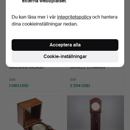
externa webbplatser.
Du kan läsa mer i vår
integritetspolicy
och hantera
dina cookieinställningar nedan.
Acceptera alla
Cookie-inställningar
400
.
EN LOUIS XV-STIL
398
.
LOUIS XV STIL
MÄSSING INLAGD
BOULLE CHIMING
BORDSKLOCK…
BORDSKLOCKA O…
Sålt
Sålt
1 080 USD
2 294 USD
Utvalt
föremål