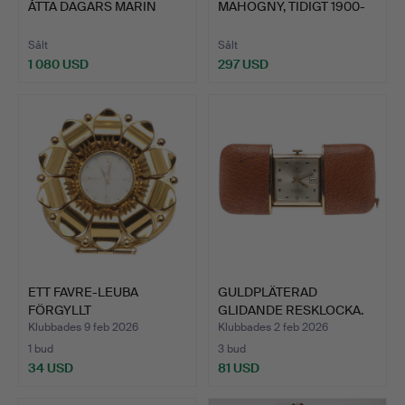
ÅTTA DAGARS MARIN
MAHOGNY, TIDIGT 1900-
KRONOM…
TAL.
Sålt
Sålt
1 080 USD
297 USD
ETT FAVRE-LEUBA
GULDPLÄTERAD
FÖRGYLLT
GLIDANDE RESKLOCKA.
METALLBORD/SÄNGKL…
Klubbades 9 feb 2026
Klubbades 2 feb 2026
1 bud
3 bud
34 USD
81 USD