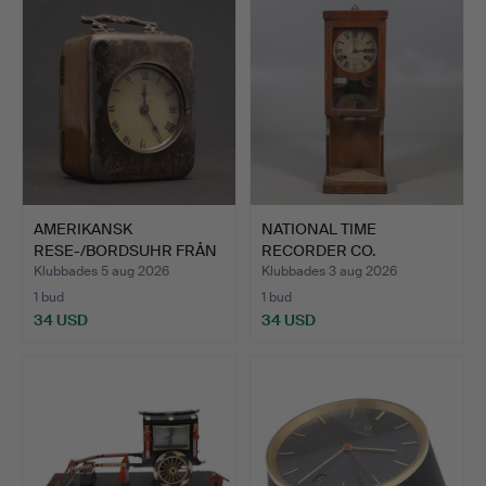
AMERIKANSK
NATIONAL TIME
RESE-/BORDSUHR FRÅN
RECORDER CO.
DET TIDIGA …
INDUSTRIKLOCKA.
Klubbades 5 aug 2026
Klubbades 3 aug 2026
1 bud
1 bud
34 USD
34 USD