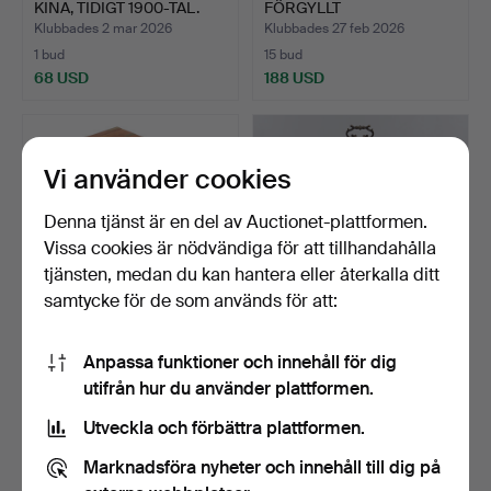
KINA, TIDIGT 1900-TAL.
FÖRGYLLT
METALLBORD/SÄNGK…
Klubbades 2 mar 2026
Klubbades 27 feb 2026
1 bud
15 bud
68 USD
188 USD
Vi använder cookies
Denna tjänst är en del av Auctionet-plattformen.
Vissa cookies är nödvändiga för att tillhandahålla
tjänsten, medan du kan hantera eller återkalla ditt
samtycke för de som används för att:
413
.
EN TVÅ DAGARS
399
.
EN REJÄL
Anpassa funktioner och innehåll för dig
MARIN KRONOMETER AV
BORDSKLOCKA,
utifrån hur du använder plattformen.
KELVIN W…
EBONISERAD, 1800-TAL…
Sålt
Sålt
Utveckla och förbättra plattformen.
1 215 USD
1 754 USD
Marknadsföra nyheter och innehåll till dig på