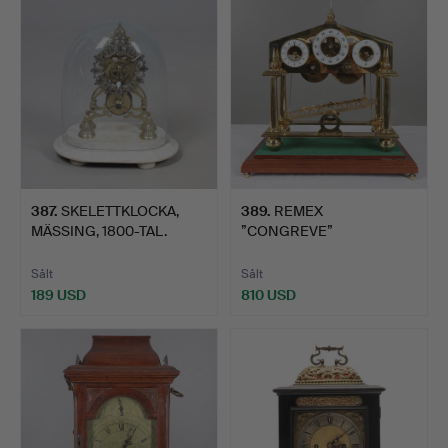
föremål
387
.
SKELETTKLOCKA,
389
.
REMEX
MÄSSING, 1800-TAL.
”CONGREVE”
MÄSSINGSRULLANDE
BOLLKLOC…
Sålt
Sålt
189 USD
810 USD