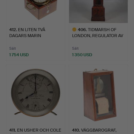
412
.
EN LITEN TVÅ
406
.
TIDMARSH OF
DAGARS MARIN
LONDON, REGULATOR AV
KRONOMETER AV BR…
FLAMMAHOG…
Sålt
Sålt
1 754 USD
1 350 USD
Utvalt
föremål
411
.
EN USHER OCH COLE
410
.
VÄGGBAROGRAF,