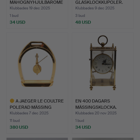
MAHOGNYHJULBAROME
GLASKLOCKKUPOLER.
TER.
Klubbades 19 dec 2025
Klubbades 9 dec 2025
1 bud
3 bud
34 USD
48 USD
A JAEGER LE COULTRE
EN 400 DAGARS
POLERAD MÄSSING
MÄSSINGSKLOCKA.
STIGBY…
Klubbades 7 dec 2025
Klubbades 20 nov 2025
11 bud
1 bud
380 USD
34 USD
Utvalt