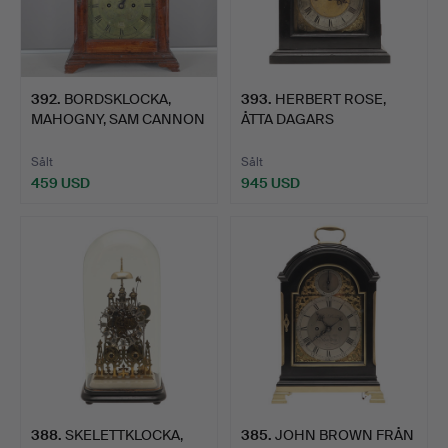
392
.
BORDSKLOCKA,
393
.
HERBERT ROSE,
MAHOGNY, SAM CANNON
ÅTTA DAGARS
OF LONDON…
ARMBANDSUR, EBON…
Sålt
Sålt
459 USD
945 USD
388
.
SKELETTKLOCKA,
385
.
JOHN BROWN FRÅN