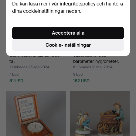
Du kan läsa mer i vår
integritetspolicy
och hantera
dina cookieinställningar nedan.
Acceptera alla
Cookie-inställningar
Golvklocka, England, 1800-
Väderpelare med
tal.
barometer, hygrometer,
ter…
Klubbades 25 sep 2024
Klubbades 13 maj 2024
7 bud
9 bud
81 USD
162 USD