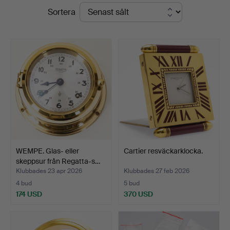
Slutpriser
Sortera
Hamburg
WEMPE. Glas- eller
Cartier resväckarklocka.
skeppsur från Regatta-s…
Klubbades 23 apr 2026
Klubbades 27 feb 2026
4 bud
5 bud
174 USD
370 USD