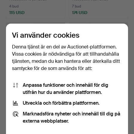
4 bud
7 bud
115 USD
174 USD
Vi använder cookies
Denna tjänst är en del av Auctionet-plattformen.
Vissa cookies är nödvändiga för att tillhandahålla
tjänsten, medan du kan hantera eller återkalla ditt
samtycke för de som används för att:
Anpassa funktioner och innehåll för dig
Sågklocka med
WEMPE. nautisk
utifrån hur du använder plattformen.
republikansk
barometer, förnicklad.
decimaldisplay,…
Klubbades 25 mar 2025
Klubbades 10 feb 2025
Utveckla och förbättra plattformen.
16 bud
3 bud
1 157 USD
174 USD
Marknadsföra nyheter och innehåll till dig på
externa webbplatser.