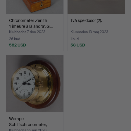
Chronometer Zenith
Två speldosor (2).
'Timeure à la andra', G…
Klubbades 7 dec 2023
Klubbades 13 maj 2023
26 bud
1 bud
582 USD
58 USD
Wempe
Schiffschronometer,
Tyskland, 20. år…
Klubbades 22 jan 2023