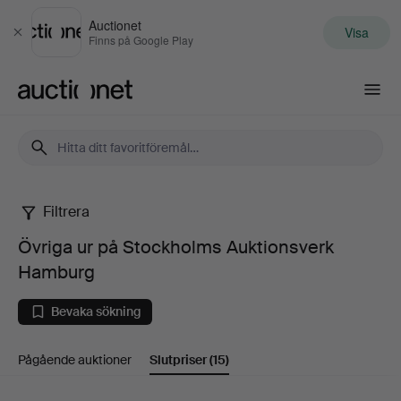
Auctionet
Visa
Stäng
Finns på Google Play
Auctionet.com
Filtrera
Övriga
Övriga ur på Stockholms Auktionsverk
ur
Hamburg
på
Bevaka sökning
Stockholms
Pågående auktioner
Slutpriser
(15)
Auktionsverk