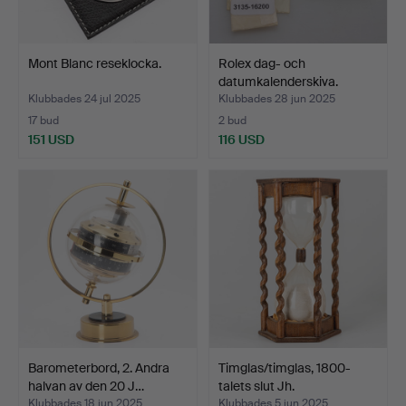
Mont Blanc reseklocka.
Rolex dag- och
datumkalenderskiva.
Klubbades 24 jul 2025
Klubbades 28 jun 2025
17 bud
2 bud
151 USD
116 USD
Barometerbord, 2. Andra
Timglas/timglas, 1800-
halvan av den 20 J…
talets slut Jh.
Klubbades 18 jun 2025
Klubbades 5 jun 2025