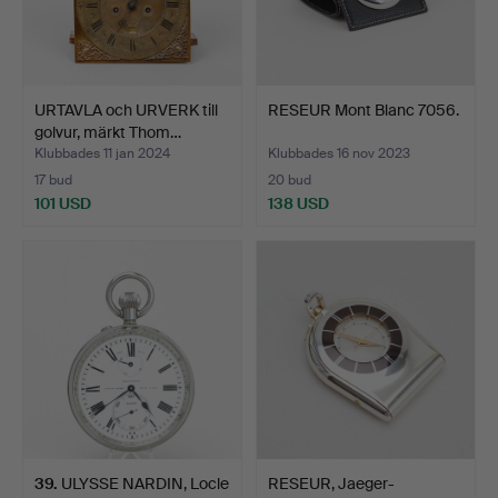
URTAVLA och URVERK till
RESEUR Mont Blanc 7056.
golvur, märkt Thom…
Klubbades 11 jan 2024
Klubbades 16 nov 2023
17 bud
20 bud
101 USD
138 USD
39
.
ULYSSE NARDIN, Locle
RESEUR, Jaeger-