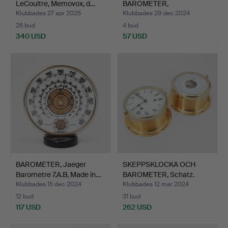
LeCoultre, Memovox, d…
BAROMETER,
Stocksburger, 1900-t…
Klubbades 27 apr 2025
Klubbades 29 dec 2024
26 bud
4 bud
340 USD
57 USD
BAROMETER, Jaeger
SKEPPSKLOCKA OCH
Barometre 7.A.B, Made in…
BAROMETER, Schatz.
Klubbades 15 dec 2024
Klubbades 12 mar 2024
12 bud
31 bud
117 USD
262 USD