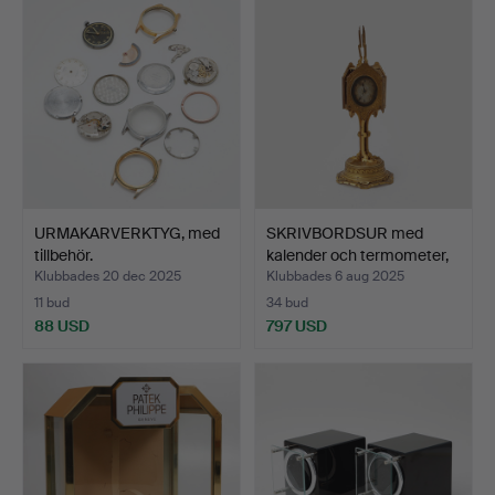
URMAKARVERKTYG, med
SKRIVBORDSUR med
tillbehör.
kalender och termometer,
…
Klubbades 20 dec 2025
Klubbades 6 aug 2025
11 bud
34 bud
88 USD
797 USD