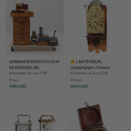
föremål
URMAKERIVERKTYG OCH
LANTERNUR,
RESERVDELAR.
mässing/järn. Franco
Nucci, Ita…
Klubbades 28 nov 2018
Klubbades 14 aug 2018
11 bud
10 bud
348 USD
634 USD
Utvalt
föremål