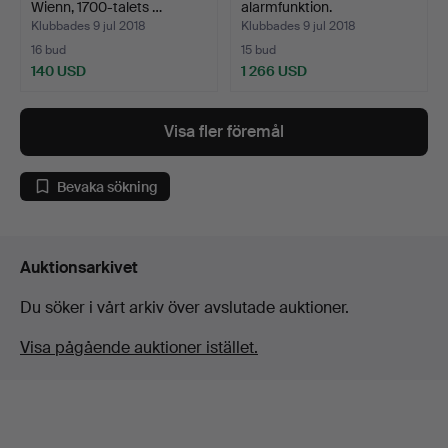
Wienn, 1700-talets …
alarmfunktion.
Mässing/silv…
Klubbades 9 jul 2018
Klubbades 9 jul 2018
16 bud
15 bud
140 USD
1 266 USD
Utvalt
föremål
Visa fler föremål
Bevaka sökning
Auktionsarkivet
Du söker i vårt arkiv över avslutade auktioner.
Visa pågående auktioner istället.