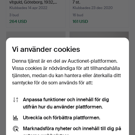
vitguld, Göteborg, 1932,…
7 st.
Klubbades 14 apr 2022
Klubbades 23 dec 2020
3 bud
16 bud
264 USD
161 USD
Vi använder cookies
Denna tjänst är en del av Auctionet-plattformen.
Vissa cookies är nödvändiga för att tillhandahålla
tjänsten, medan du kan hantera eller återkalla ditt
samtycke för de som används för att:
ARMBANDSUR och
RESERVDELAR TILL UR i
Anpassa funktioner och innehåll för dig
FICKUR, 12 st.
schatull.
utifrån hur du använder plattformen.
Klubbades 13 dec 2020
Klubbades 10 dec 2020
10 bud
9 bud
Utveckla och förbättra plattformen.
141 USD
75 USD
Marknadsföra nyheter och innehåll till dig på