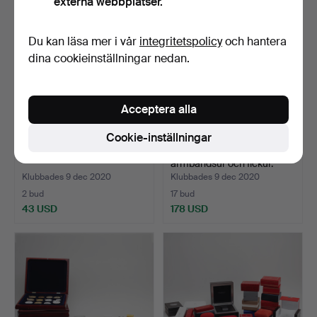
externa webbplatser.
Du kan läsa mer i vår
integritetspolicy
och hantera
dina cookieinställningar nedan.
Acceptera alla
Cookie-inställningar
DISPLAY, Omega.
RESERVDELAR, till
armbandsur och fickur.
Klubbades 9 dec 2020
Klubbades 9 dec 2020
2 bud
17 bud
43 USD
178 USD