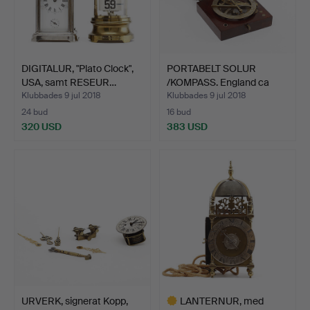
DIGITALUR, "Plato Clock",
PORTABELT SOLUR
USA, samt RESEUR…
/KOMPASS. England ca
1775.
Klubbades 9 jul 2018
Klubbades 9 jul 2018
24 bud
16 bud
320 USD
383 USD
URVERK, signerat Kopp,
LANTERNUR, med