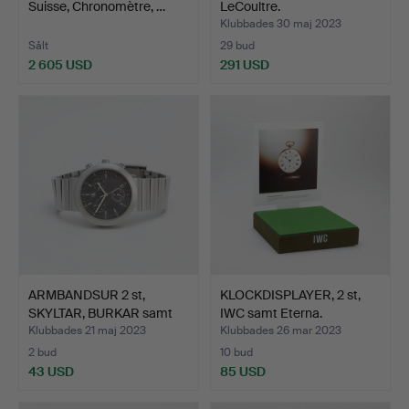
Suisse, Chronomètre, …
LeCoultre.
Klubbades 30 maj 2023
Sålt
29 bud
2 605 USD
291 USD
ARMBANDSUR 2 st,
KLOCKDISPLAYER, 2 st,
SKYLTAR, BURKAR samt
IWC samt Eterna.
BORD…
Klubbades 21 maj 2023
Klubbades 26 mar 2023
2 bud
10 bud
43 USD
85 USD