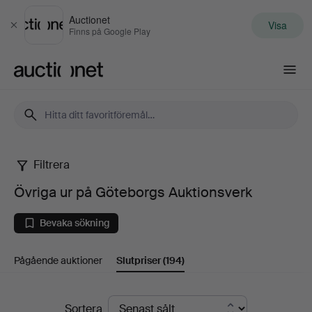
Auctionet
Visa
Stäng
Finns på Google Play
Auctionet.com
Filtrera
Övriga
Övriga ur på Göteborgs Auktionsverk
ur
Bevaka sökning
på
Pågående auktioner
Slutpriser
(194)
Göteborgs
Auktionsverk
Slutpriser
Sortera