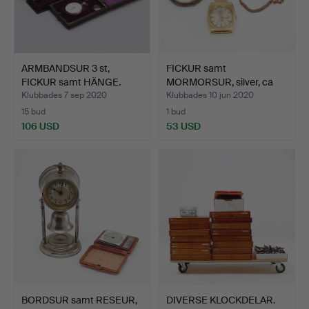
ARMBANDSUR 3 st,
FICKUR samt
FICKUR samt HÄNGE.
MORMORSUR, silver, ca
1900. AR…
Klubbades 7 sep 2020
Klubbades 10 jun 2020
15 bud
1 bud
106 USD
53 USD
BORDSUR samt RESEUR,
DIVERSE KLOCKDELAR.