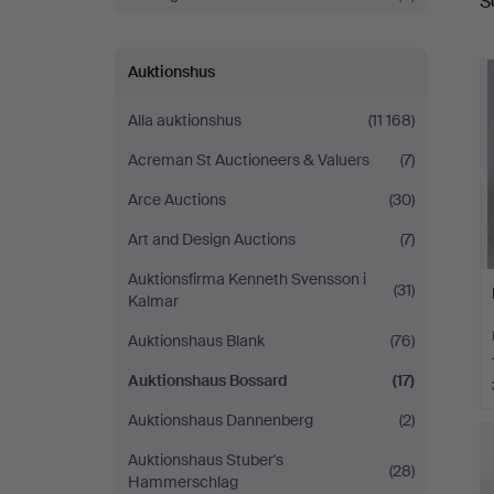
S
Auktionshus
Alla auktionshus
(11 168)
Acreman St Auctioneers & Valuers
(7)
Arce Auctions
(30)
Art and Design Auctions
(7)
Auktionsfirma Kenneth Svensson i
(31)
Kalmar
Auktionshaus Blank
(76)
Auktionshaus Bossard
(17)
Auktionshaus Dannenberg
(2)
Auktionshaus Stuber's
(28)
Hammerschlag