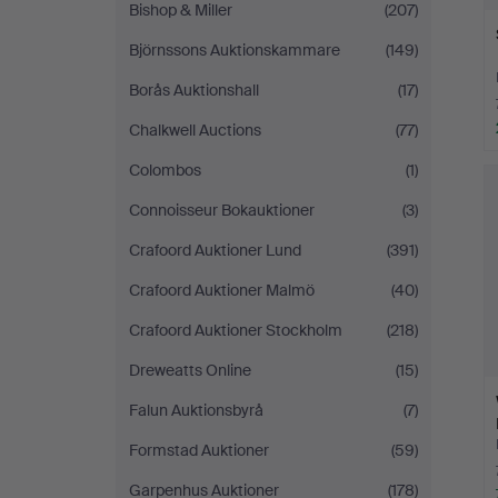
Bishop & Miller
(207)
Björnssons Auktionskammare
(149)
Borås Auktionshall
(17)
Chalkwell Auctions
(77)
Colombos
(1)
Connoisseur Bokauktioner
(3)
Crafoord Auktioner Lund
(391)
Crafoord Auktioner Malmö
(40)
Crafoord Auktioner Stockholm
(218)
Dreweatts Online
(15)
Falun Auktionsbyrå
(7)
Formstad Auktioner
(59)
Garpenhus Auktioner
(178)