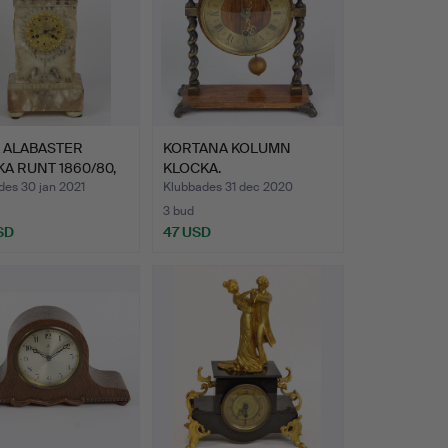
 ALABASTER
KORTANA KOLUMN
A RUNT 1860/80,
KLOCKA.
N…
des 30 jan 2021
Klubbades 31 dec 2020
3 bud
SD
47 USD