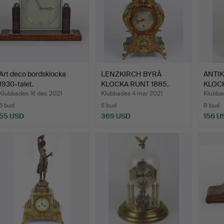
Art deco bordsklocka
LENZKIRCH BYRÅ
ANTIK
1930-talet.
KLOCKA RUNT 1885.
KLOCK
ÖPPE
Klubbades 16 dec 2021
Klubbades 4 mar 2021
Klubba
6 bud
5 bud
8 bud
55 USD
369 USD
156 U