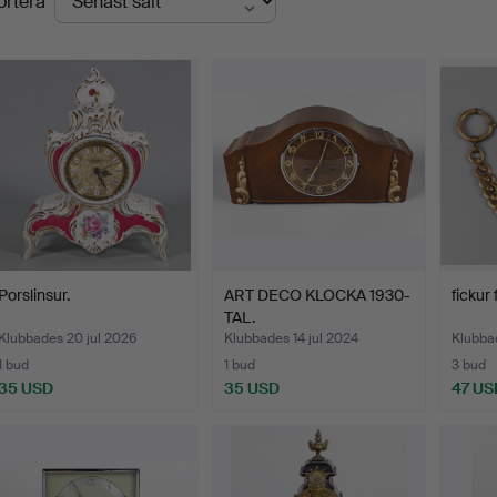
ortera
Porslinsur.
ART DECO KLOCKA 1930-
fickur
TAL.
Klubbades 20 jul 2026
Klubbades 14 jul 2024
Klubba
1 bud
1 bud
3 bud
35 USD
35 USD
47 US