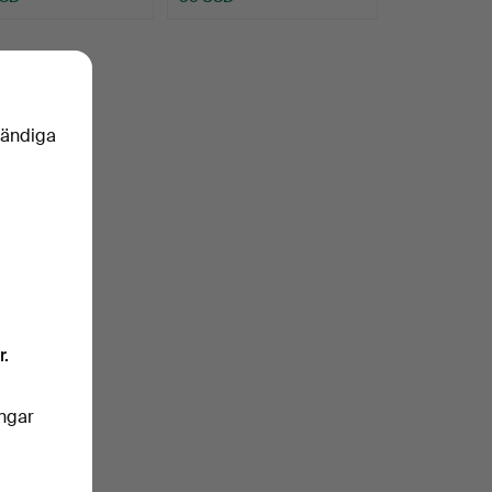
vändiga
r.
ingar