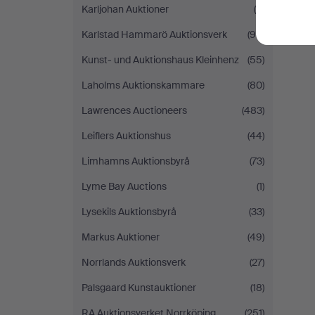
Karljohan Auktioner
(5)
Karlstad Hammarö Auktionsverk
(94)
Kunst- und Auktionshaus Kleinhenz
(55)
Laholms Auktionskammare
(80)
Lawrences Auctioneers
(483)
Leiflers Auktionshus
(44)
Limhamns Auktionsbyrå
(73)
Lyme Bay Auctions
(1)
Lysekils Auktionsbyrå
(33)
Markus Auktioner
(49)
Norrlands Auktionsverk
(27)
Palsgaard Kunstauktioner
(18)
RA Auktionsverket Norrköping
(251)