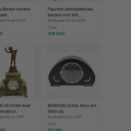
v Becker bordsur
Figurativ eldstadsklocka,
alet.
bordsur runt 188…
des 13 apr 2020
Klubbades 13 mar 2019
7 bud
SD
208 USD
ELKLOCKA med
BORDSKLOCKA, Deco Art,
Lenzkirch.
1930-tal.
es 18 jun 2017
Klubbades 2 jun 2017
1 bud
USD
35 USD