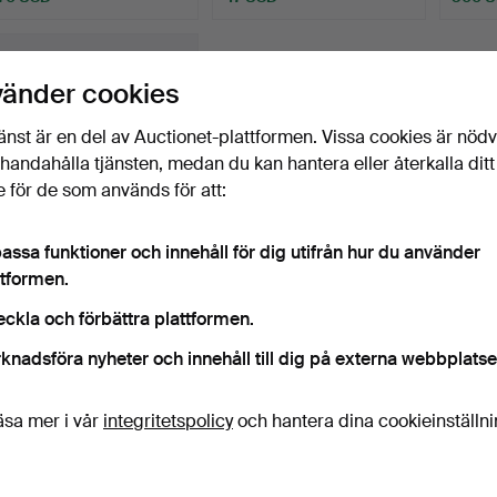
vänder cookies
änst är en del av Auctionet-plattformen. Vissa cookies är nöd
illhandahålla tjänsten, medan du kan hantera eller återkalla ditt
 för de som används för att:
assa funktioner och innehåll för dig utifrån hur du använder
MANTELUR MED 2
ttformen.
SIDOSTYCKEN, CA
1880/1900.
Klubbades 9 jan 2017
eckla och förbättra plattformen.
9 bud
knadsföra nyheter och innehåll till dig på externa webbplatse
221 USD
äsa mer i vår
integritetspolicy
och hantera dina cookieinställn
Bevaka sökning