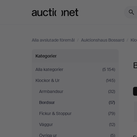
Auctionet.com
Alla avslutade föremål
/
Auktionshaus Bossard
/
Klo
Bordsur
Kategorier
på
Alla kategorier
(5 154)
Klockor & Ur
(145)
Auktionshaus
Armbandsur
(32)
Bossard
Bordsur
(17)
Fickur & Stoppur
(79)
Väggur
(12)
S
Övriga ur
(5)