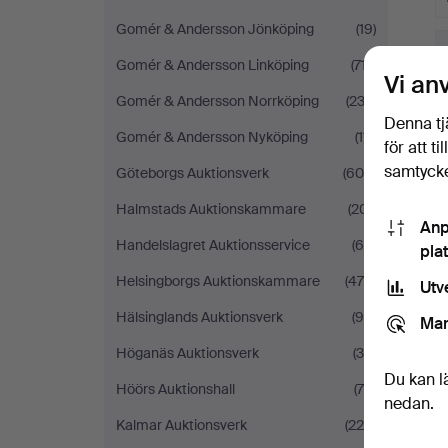
Gomér & Andersson Jönköping
(19)
Gomér & Andersson Linköping
(717)
Vi an
Gomér & Andersson Norrköping
(233)
Denna tj
Gomér & Andersson Nyköping
(111)
för att t
samtycke
Göteborgs Auktionsverk
(604)
Halmstads Auktionskammare
(201)
Anp
Handelslagret Auktionsservice
(60)
pla
Helsingborgs Auktionskammare
(475)
Utv
Hälsinglands Auktionsverk
(95)
Mar
Höganäs Auktionsverk
(35)
Du kan l
Höörs Auktionshall
(79)
nedan.
Kalmar Auktionsverk
(225)