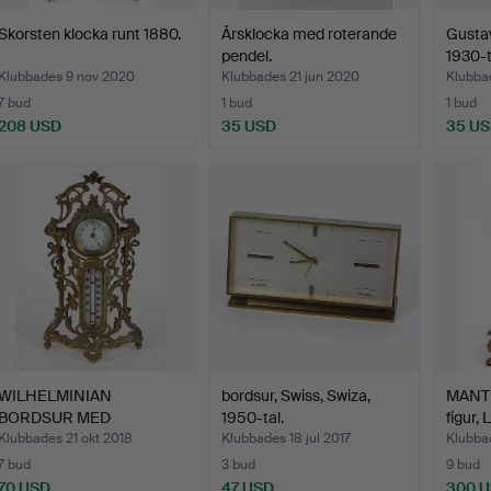
Skorsten klocka runt 1880.
Årsklocka med roterande
Gusta
pendel.
1930-t
Klubbades 9 nov 2020
Klubbades 21 jun 2020
Klubba
7 bud
1 bud
1 bud
208 USD
35 USD
35 U
WILHELMINIAN
bordsur, Swiss, Swiza,
MANT
BORDSUR MED
1950-tal.
figur, 
TERMOMETER RUNT 1…
Klubbades 21 okt 2018
Klubbades 18 jul 2017
Klubbad
7 bud
3 bud
9 bud
70 USD
47 USD
300 