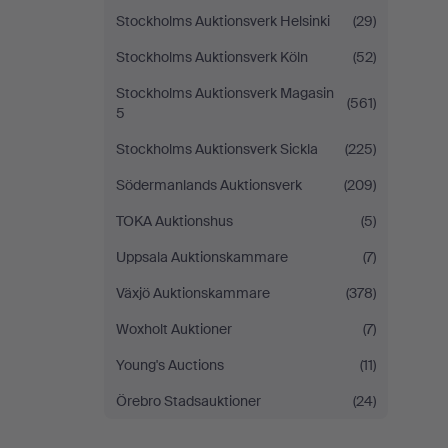
Stockholms Auktionsverk Helsinki
(29)
Stockholms Auktionsverk Köln
(52)
Stockholms Auktionsverk Magasin
(561)
5
Stockholms Auktionsverk Sickla
(225)
Södermanlands Auktionsverk
(209)
TOKA Auktionshus
(5)
Uppsala Auktionskammare
(7)
Växjö Auktionskammare
(378)
Woxholt Auktioner
(7)
Young's Auctions
(11)
Örebro Stadsauktioner
(24)