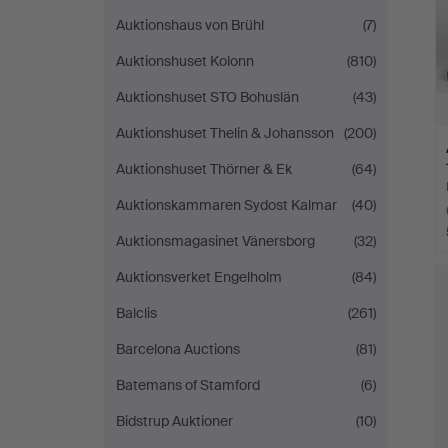
Auktionshaus von Brühl
(7)
Auktionshuset Kolonn
(810)
Auktionshuset STO Bohuslän
(43)
Auktionshuset Thelin & Johansson
(200)
Auktionshuset Thörner & Ek
(64)
Auktionskammaren Sydost Kalmar
(40)
Auktionsmagasinet Vänersborg
(32)
Auktionsverket Engelholm
(84)
Balclis
(261)
Barcelona Auctions
(81)
Batemans of Stamford
(6)
Bidstrup Auktioner
(10)