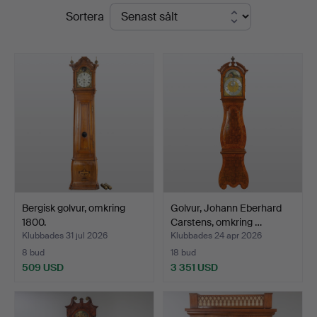
Slutpriser
Sortera
Bergisk golvur, omkring
Golvur, Johann Eberhard
1800.
Carstens, omkring …
Klubbades 31 jul 2026
Klubbades 24 apr 2026
8 bud
18 bud
509 USD
3 351 USD