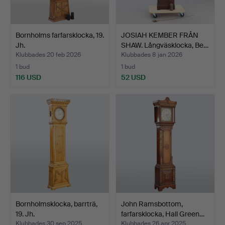
Bornholms farfarsklocka, 19.
JOSIAH KEMBER FRÅN
Jh.
SHAW. Långväsklocka, Be…
Klubbades 20 feb 2026
Klubbades 8 jan 2026
1 bud
1 bud
116 USD
52 USD
Bornholmsklocka, barrträ,
John Ramsbottom,
19. Jh.
farfarsklocka, Hall Green…
Klubbades 30 sep 2025
Klubbades 26 apr 2025