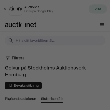
Auctionet
Visa
Stäng
Finns på Google Play
Auctionet.com
Filtrera
Golvur
Golvur på Stockholms Auktionsverk
på
Hamburg
Stockholms
Bevaka sökning
Auktionsverk
Pågående auktioner
Slutpriser
(21)
Hamburg