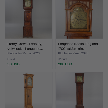
Henry Crewe, Ledbury,
Longcase klocka, England,
golvklocka, Longcase…
1700-tal /omkrin…
Klubbades 25 mar 2026
Klubbades 7 mar 2026
3 bud
12 bud
99 USD
280 USD