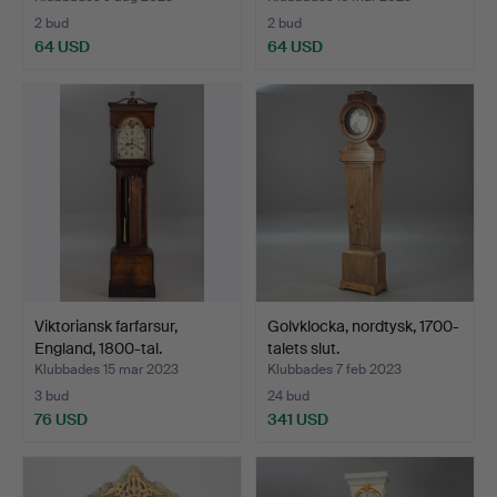
2 bud
2 bud
64 USD
64 USD
Viktoriansk farfarsur,
Golvklocka, nordtysk, 1700-
England, 1800-tal.
talets slut.
Klubbades 15 mar 2023
Klubbades 7 feb 2023
3 bud
24 bud
76 USD
341 USD