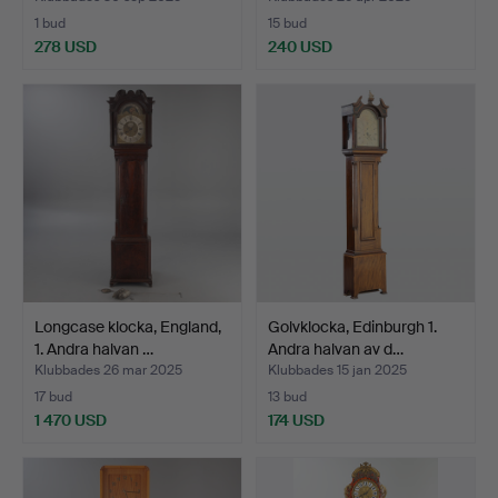
1 bud
15 bud
278 USD
240 USD
Longcase klocka, England,
Golvklocka, Edinburgh 1.
1. Andra halvan …
Andra halvan av d…
Klubbades 26 mar 2025
Klubbades 15 jan 2025
17 bud
13 bud
1 470 USD
174 USD