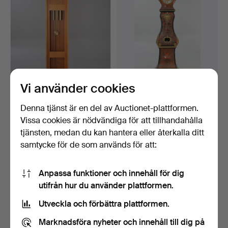
Vi använder cookies
Westminster Klockor,
Longcase klocka med
farfarsklocka, teak, …
boule sköldpaddsmarque…
Denna tjänst är en del av Auctionet-plattformen.
Klubbades 3 okt 2024
Klubbades 10 jun 2024
Vissa cookies är nödvändiga för att tillhandahålla
4 bud
27 bud
tjänsten, medan du kan hantera eller återkalla ditt
116 USD
4 391 USD
samtycke för de som används för att:
Anpassa funktioner och innehåll för dig
utifrån hur du använder plattformen.
Utveckla och förbättra plattformen.
Marknadsföra nyheter och innehåll till dig på