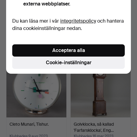
externa webbplatser.
Du kan läsa mer i vår
integritetspolicy
och hantera
Biedermeier golvklocka.
Golvstående
klocka/longbox-klocka i
dina cookieinställningar nedan.
rokoko…
Klubbades 25 mar 2024
Klubbades 20 feb 2024
28 bud
7 bud
419 USD
84 USD
Acceptera alla
Cookie-inställningar
Cleto Munari, Tishur.
Golvklocka, så kallad
'Farfarsklocka', Eng…
Klubbades 9 aug 2023
Klubbades 16 mar 2023