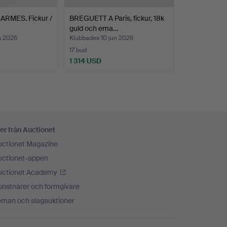
RMES. Fickur /
BREGUETT A Paris, fickur, 18k
guld och ema…
n 2026
Klubbades 10 jun 2026
17 bud
1 314 USD
er från Auctionet
uctionet Magazine
uctionet-appen
uctionet Academy
onstnärer och formgivare
eman och slagauktioner