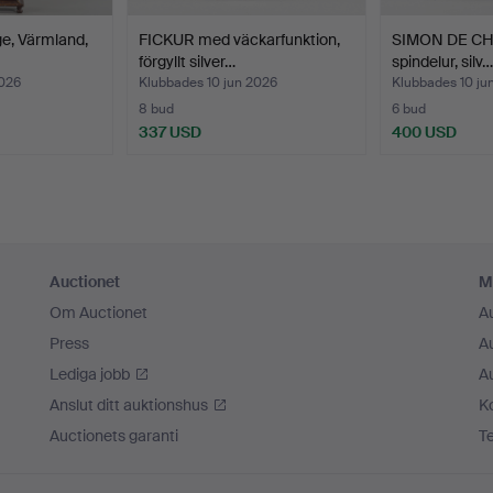
, Värmland,
FICKUR med väckarfunktion,
SIMON DE CHA
förgyllt silver…
spindelur, silv…
2026
Klubbades 10 jun 2026
Klubbades 10 ju
8 bud
6 bud
337 USD
400 USD
Auctionet
M
Om Auctionet
A
Press
A
Lediga jobb
A
Anslut ditt auktionshus
K
Auctionets garanti
T