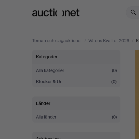
Auctionet.com
Teman och slagauktioner
/
Vårens Kvalitet 2026
/
K
Vårens
Kategorier
Kvalitet
Alla kategorier
(0)
Klockor & Ur
(0)
2026
Länder
Alla länder
(0)
Auktionshus