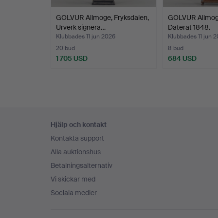
GOLVUR Allmoge, Fryksdalen,
GOLVUR Allmoge
Urverk signera…
Daterat 1848.
Klubbades 11 jun 2026
Klubbades 11 jun 
20 bud
8 bud
1 705 USD
684 USD
Sidfotsnavigation
Hjälp och kontakt
Kontakta support
Alla auktionshus
Betalningsalternativ
Vi skickar med
Sociala medier