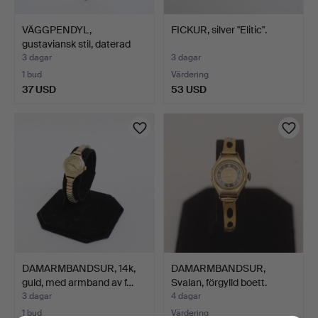
VÄGGPENDYL,
FICKUR, silver "Elitic".
gustaviansk stil, daterad
1948…
3 dagar
3 dagar
1 bud
Värdering
37 USD
53 USD
DAMARMBANDSUR, 14k,
DAMARMBANDSUR,
guld, med armband av f…
Svalan, förgylld boett.
3 dagar
4 dagar
1 bud
Värdering