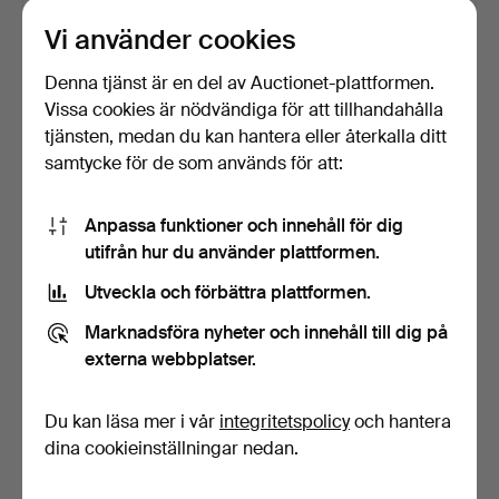
53 USD
53 USD
Vi använder cookies
Denna tjänst är en del av Auctionet-plattformen.
Vissa cookies är nödvändiga för att tillhandahålla
tjänsten, medan du kan hantera eller återkalla ditt
samtycke för de som används för att:
Anpassa funktioner och innehåll för dig
utifrån hur du använder plattformen.
Utveckla och förbättra plattformen.
VÄGGPENDYL,
VÄGGUR, Så kallat Lejaur,
gustavianskt
emaljerade table…
Marknadsföra nyheter och innehåll till dig på
Stockholmsarbete,…
4 dagar
4 dagar
externa webbplatser.
3 bud
Värdering
264 USD
53 USD
Du kan läsa mer i vår
integritetspolicy
och hantera
dina cookieinställningar nedan.