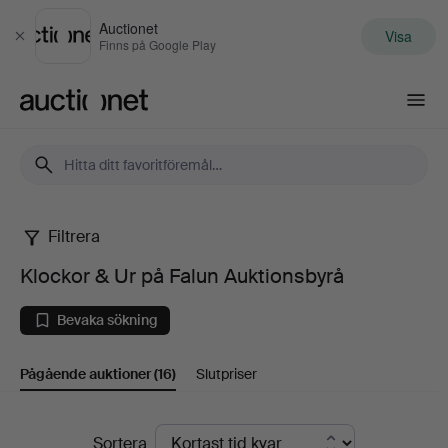
Auctionet
Visa
Stäng
Finns på Google Play
Auctionet.com
Filtrera
Klockor
Klockor & Ur på Falun Auktionsbyrå
&
Bevaka sökning
Ur
Pågående auktioner
(16)
Slutpriser
på
Falun
Pågående
Sortera