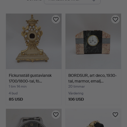
auktioner
Auktionsbyrå
Fickursställ gustaviansk
BORDSUR, art deco, 1930-
1700/1800-tal, fö…
tal, marmor, emalj…
1 tim 14 min
20 timmar
4 bud
Värdering
85 USD
106 USD