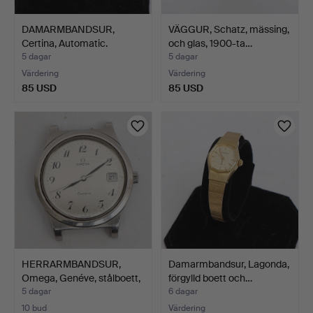
DAMARMBANDSUR,
VÄGGUR, Schatz, mässing,
Certina, Automatic.
och glas, 1900-ta…
5 dagar
5 dagar
Värdering
Värdering
85 USD
85 USD
HERRARMBANDSUR,
Damarmbandsur, Lagonda,
Omega, Genéve, stålboett,
förgylld boett och…
…
5 dagar
6 dagar
10 bud
Värdering