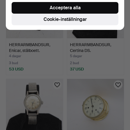
Acceptera alla
Cookie-inställningar
HERRARMBANDSUR,
HERRARMBANDSUR,
Enicar, stålboett.
Certina DS.
4 dagar
5 dagar
3 bud
2 bud
53 USD
37 USD