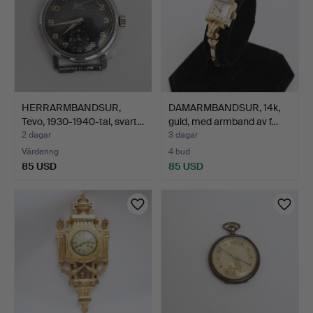
HERRARMBANDSUR,
DAMARMBANDSUR, 14k,
Tevo, 1930-1940-tal, svart…
guld, med armband av f…
2 dagar
3 dagar
Värdering
4 bud
85 USD
85 USD