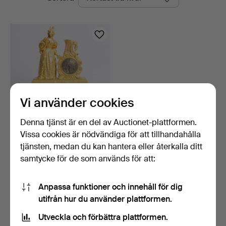
auktioner
Auktioner
Vi använder cookies
Denna tjänst är en del av Auctionet-plattformen.
Vissa cookies är nödvändiga för att tillhandahålla
Fransk Louis Philippe
kaminur i förgylld b…
tjänsten, medan du kan hantera eller återkalla ditt
4 dagar
samtycke för de som används för att:
Värdering
928 USD
Anpassa funktioner och innehåll för dig
utifrån hur du använder plattformen.
Bevaka sökning
Utveckla och förbättra plattformen.
Du kan också söka i
vårt arkiv med avslutade auktioner
.