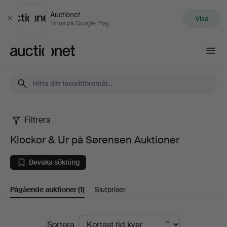
Auctionet
Visa
Stäng
Finns på Google Play
Auctionet.com
Filtrera
Klockor
Klockor & Ur på Sørensen Auktioner
&
Bevaka sökning
Ur
Pågående auktioner
(1)
Slutpriser
på
Sørensen
Pågående
Sortera