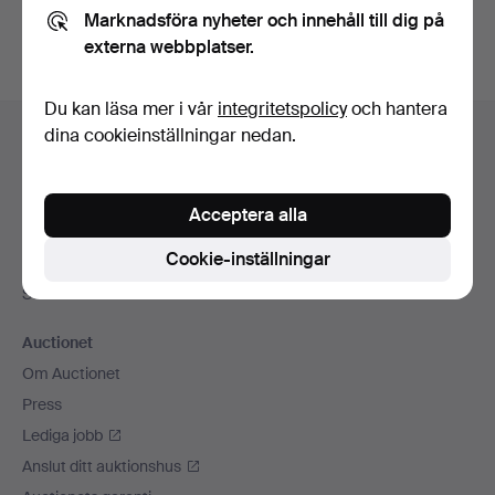
Marknadsföra nyheter och innehåll till dig på
externa webbplatser.
Du kan läsa mer i vår
integritetspolicy
och hantera
Sidfotsnavigation
dina cookieinställningar nedan.
Hjälp och kontakt
Kontakta support
Alla auktionshus
Acceptera alla
Betalningsalternativ
Cookie-inställningar
Vi skickar med
Sociala medier
Auctionet
Om Auctionet
Press
Lediga jobb
Anslut ditt auktionshus