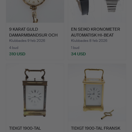
9 KARAT GULD
EN SEIKO KRONOMETER
DAMARMBANDSUR OCH
AUTOMATISK HI-BEAT
FJÄDRAD REM…
DAM…
Klubbades 9 feb 2026
Klubbades 8 feb 2026
4 bud
1 bud
310 USD
34 USD
TIDIGT 1900-TAL
TIDIGT 1900-TAL FRANSK