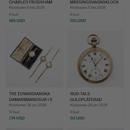
CHARLES FRODSHAM
MÄSSINGSVAGNSKLOCK
REPEATERV…
A…
Klubbades 5 feb 2026
Klubbades 5 feb 2026
5 bud
4 bud
189 USD
135 USD
TRE EDWARDIANSKA
1920-TALS
DAMARMBANDSUR I 9
GULDPLÄTERAD
KARAT G…
NYCKELFRI, VINDÖPPE…
Klubbades 28 jan 2026
Klubbades 28 jan 2026
13 bud
4 bud
774 USD
50 USD