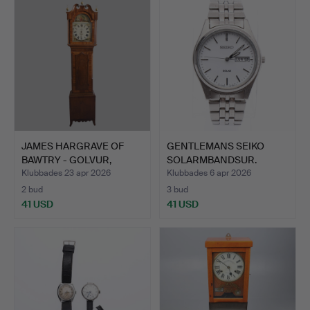
föremål
JAMES HARGRAVE OF
GENTLEMANS SEIKO
BAWTRY - GOLVUR,
SOLARMBANDSUR.
GEORGE …
Klubbades 23 apr 2026
Klubbades 6 apr 2026
2 bud
3 bud
41 USD
41 USD