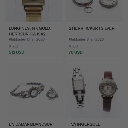
LONGINES, 14K GULD,
2 HERRFICKUR I SILVER.
HERREUR, CA 1942,
URVE…
Klubbades 13 jan 2026
Klubbades 8 jan 2026
9 bud
6 bud
512 USD
76 USD
EN DAMARMBANDSUR I
TVÅ INGERSOLL