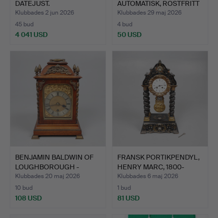
DATEJUST.
AUTOMATISK, ROSTFRITT
STÅL.
Klubbades 2 jun 2026
Klubbades 29 maj 2026
45 bud
4 bud
4 041 USD
50 USD
Utvalt
föremål
BENJAMIN BALDWIN OF
FRANSK PORTIKPENDYL,
LOUGHBOROUGH -
HENRY MARC, 1800-
VIKTORI…
TALE…
Klubbades 20 maj 2026
Klubbades 6 maj 2026
10 bud
1 bud
108 USD
81 USD