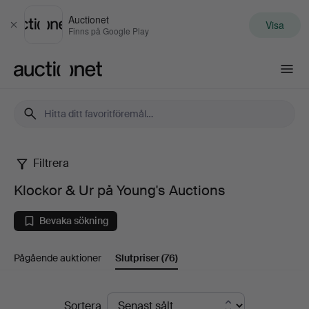
Auctionet
Visa
Stäng
Finns på Google Play
Auctionet.com
Filtrera
Klockor
Klockor & Ur på Young's Auctions
&
Bevaka sökning
Ur
Pågående auktioner
Slutpriser
(76)
på
Young's
Slutpriser
Sortera