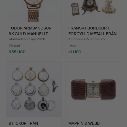
TUDOR ARMBANDSUR I
FRANSKT BORDSUR I
9K GULD, MANUELLT
FÖRGYLLD METALL FRÅN
UPPDR…
180…
Klubbades 27 apr 2026
Klubbades 27 apr 2026
28 bud
1 bud
955 USD
41 USD
9 FICKUR FRÅN
MAPPIN & WEBB