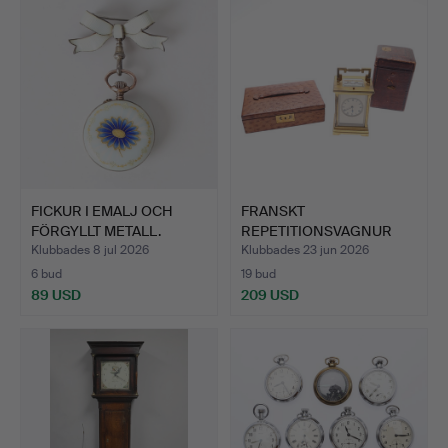
FICKUR I EMALJ OCH
FRANSKT
FÖRGYLLT METALL.
REPETITIONSVAGNUR
FRÅN SENT 1800-T…
Klubbades 8 jul 2026
Klubbades 23 jun 2026
6 bud
19 bud
89 USD
209 USD