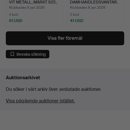
VIT METALL, MÄRKT 925,
DAMHANDLEDSVANTAR.
…
Klubbades 8 jan 2026
Klubbades 8 jan 2026
4 bud
2 bud
61 USD
41 USD
Visa fler föremål
Bevaka sökning
Auktionsarkivet
Du söker i vårt arkiv över avslutade auktioner.
Visa pågående auktioner istället.