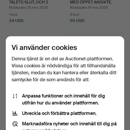
TALETS SLUT, OCH 2
MED ÖPPET ANSIKTE.
ANDR…
Klubbades 25 mar 2026
Klubbades 19 mar 2026
1 bud
9 bud
34 USD
95 USD
Vi använder cookies
Denna tjänst är en del av Auctionet-plattformen.
Vissa cookies är nödvändiga för att tillhandahålla
tjänsten, medan du kan hantera eller återkalla ditt
samtycke för de som används för att:
DAMARMBANDSUR
18KT GULD
Anpassa funktioner och innehåll för dig
”INCABLOC” I 9 KARAT
DAMARMBANDSUR MED
utifrån hur du använder plattformen.
GULD.
VIT EMALJ URTA…
Klubbades 19 mar 2026
Klubbades 13 mar 2026
2 bud
1 bud
Utveckla och förbättra plattformen.
61 USD
391 USD
Marknadsföra nyheter och innehåll till dig på