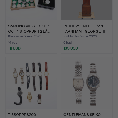
SAMLING AV 16 FICKUR
PHILIP AVENELL FRÅN
OCH 1 STOPPUR, I 2 LÅ…
FARNHAM - GEORGE III
3…
Klubbades 9 mar 2026
Klubbades 5 mar 2026
14 bud
6 bud
111 USD
135 USD
TISSOT PRS200
GENTLEMANS SEIKO