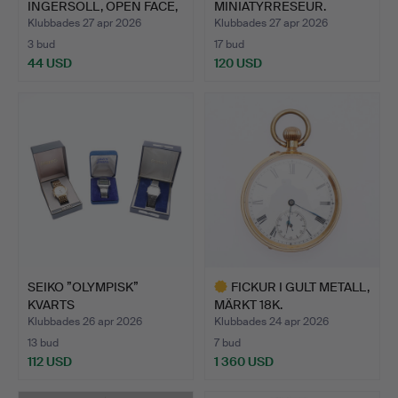
INGERSOLL, OPEN FACE,
MINIATYRRESEUR.
SAMT E…
Klubbades 27 apr 2026
Klubbades 27 apr 2026
3 bud
17 bud
44 USD
120 USD
SEIKO ”OLYMPISK”
FICKUR I GULT METALL,
KVARTS
MÄRKT 18K.
KRONOGRAFARMBANDS
Klubbades 26 apr 2026
Klubbades 24 apr 2026
U…
13 bud
7 bud
112 USD
1 360 USD
Utvalt