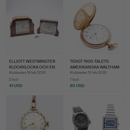
ELLIOTT WESTMINSTER
TIDIGT 1900-TALETS
KLOCKKLOCKA OCH EN
AMERIKANSKA WALTHAM
KLO…
JAK…
Klubbades 19 feb 2026
Klubbades 13 feb 2026
2 bud
7 bud
41 USD
85 USD