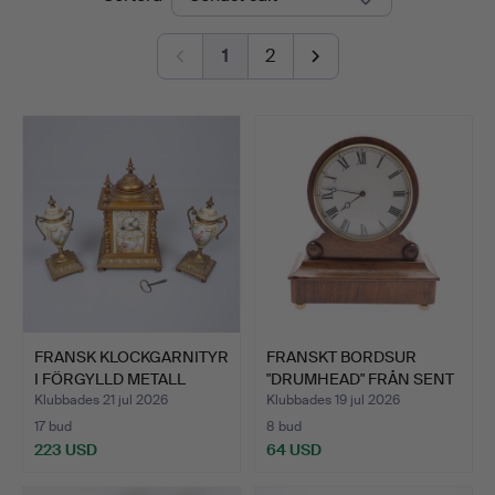
Auctions
1
2
FRANSK KLOCKGARNITYR
FRANSKT BORDSUR
I FÖRGYLLD METALL
"DRUMHEAD" FRÅN SENT
OCH…
1800-…
Klubbades 21 jul 2026
Klubbades 19 jul 2026
17 bud
8 bud
223 USD
64 USD