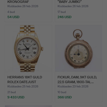
KRONOGRAF
”BABY JUMBO”
ARMBANDSUR OCH AND…
KRONOGRAFARM…
Klubbades 26 feb 2026
Klubbades 26 feb 2026
4 bud
17 bud
54 USD
246 USD
HERRANS 18KT GULD
FICKUR, DAM, 9KT GULD,
ROLEX DATEJUST
22.5 GRAM, 1800-TAL…
ARMBANDSU…
Klubbades 25 feb 2026
Klubbades 23 feb 2026
21 bud
10 bud
9 433 USD
366 USD