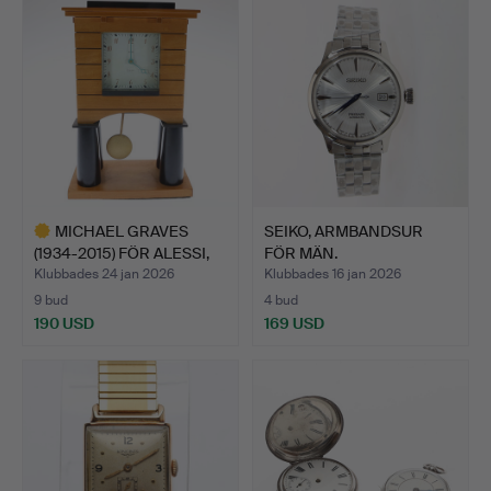
MICHAEL GRAVES
SEIKO, ARMBANDSUR
(1934-2015) FÖR ALESSI,
FÖR MÄN.
MAN…
Klubbades 24 jan 2026
Klubbades 16 jan 2026
9 bud
4 bud
190 USD
169 USD
Utvalt
föremål