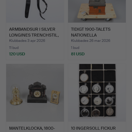
ARMBANDSUR I SILVER
TIDIGT 1900-TALETS
LONGINES TRENCHSTIL,
NATIONELLA
1…
TIDSINSPELAR…
Klubbades 3 apr 2026
Klubbades 26 mar 2026
11 bud
1 bud
120 USD
81 USD
MANTELKLOCKA, 1800-
10 INGERSOLL FICKUR