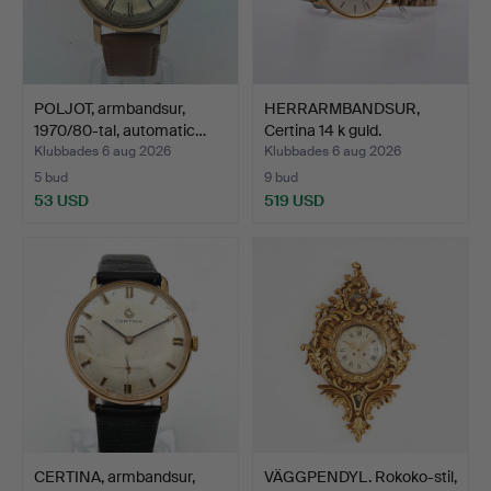
POLJOT, armbandsur,
HERRARMBANDSUR,
1970/80-tal, automatic…
Certina 14 k guld.
Klubbades 6 aug 2026
Klubbades 6 aug 2026
5 bud
9 bud
53 USD
519 USD
CERTINA, armbandsur,
VÄGGPENDYL. Rokoko-stil,