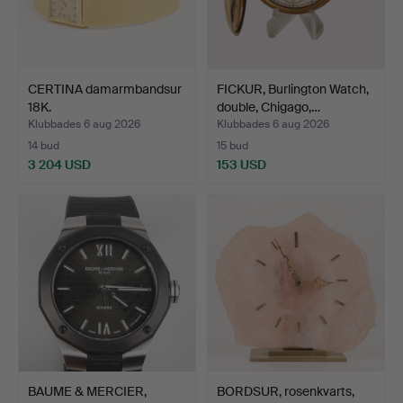
CERTINA damarmbandsur
FICKUR, Burlington Watch,
18K.
double, Chigago,…
Klubbades 6 aug 2026
Klubbades 6 aug 2026
14 bud
15 bud
3 204 USD
153 USD
BAUME & MERCIER,
BORDSUR, rosenkvarts,