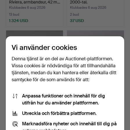
Riviera, armbandsur, 42 m…
2000-tal.
Klubbades 6 aug 2026
Klubbades 6 aug 2026
13 bud
2 bud
1 324 USD
37 USD
Vi använder cookies
Denna tjänst är en del av Auctionet-plattformen.
Vissa cookies är nödvändiga för att tillhandahålla
tjänsten, medan du kan hantera eller återkalla ditt
samtycke för de som används för att:
KLOCKLÅDA, Omega.
BORDSUR, Junghans,
Anpassa funktioner och innehåll för dig
1920/1930-tal.
utifrån hur du använder plattformen.
Klubbades 6 aug 2026
Klubbades 6 aug 2026
29 bud
1 bud
Utveckla och förbättra plattformen.
170 USD
22 USD
Marknadsföra nyheter och innehåll till dig på