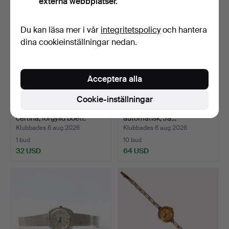
externa webbplatser.
Du kan läsa mer i vår
integritetspolicy
och hantera
dina cookieinställningar nedan.
Acceptera alla
Cookie-inställningar
DAMARMBANDSUR,
SEIKO, armbandsur, 5 st, en
certina, förgylld boett.
automatisk, Ja…
Klubbades 6 aug 2026
Klubbades 6 aug 2026
1 bud
10 bud
32 USD
64 USD