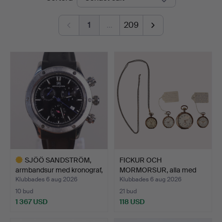
1
…
209
SJÖÖ SANDSTRÖM,
FICKUR OCH
armbandsur med kronograf,
MORMORSUR, alla med
…
silverboett…
Klubbades 6 aug 2026
Klubbades 6 aug 2026
10 bud
21 bud
1 367 USD
118 USD
Utvalt