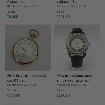
Avenger II.
guld, sent 18…
Klubbades 6 aug 2026
Klubbades 6 aug 2026
12 bud
8 bud
70 USD
922 USD
FICKUR, guld, 14K, total vikt
BMW Isetta, Moto Coupe,
ca. 34,1 gra…
armbandsur, automa…
Klubbades 6 aug 2026
Klubbades 6 aug 2026
10 bud
8 bud
631 USD
232 USD