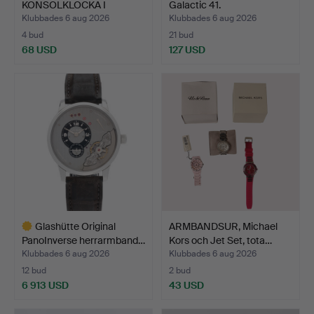
KONSOLKLOCKA I
Galactic 41.
VALNÖT.
Klubbades 6 aug 2026
Klubbades 6 aug 2026
4 bud
21 bud
68 USD
127 USD
Glashütte Original
ARMBANDSUR, Michael
PanoInverse herrarmband…
Kors och Jet Set, tota…
Klubbades 6 aug 2026
Klubbades 6 aug 2026
12 bud
2 bud
6 913 USD
43 USD
Utvalt