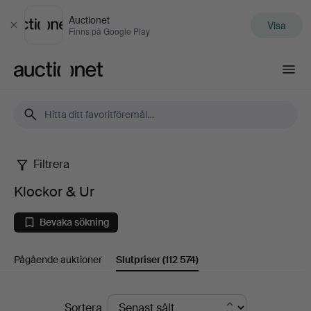
Auctionet
Visa
Stäng
Finns på Google Play
Auctionet.com
Filtrera
Klockor
Klockor & Ur
&
Bevaka sökning
Ur
Pågående auktioner
Slutpriser
(112 574)
Slutpriser
Sortera