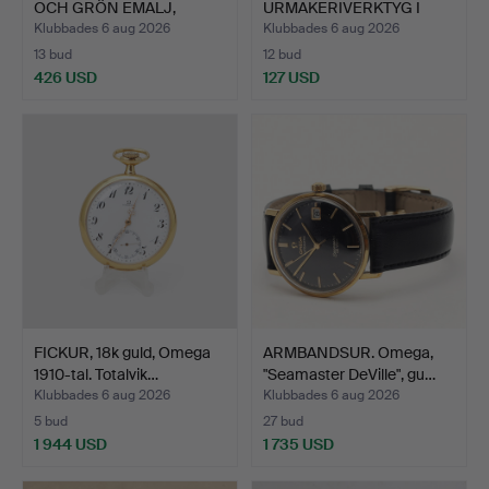
OCH GRÖN EMALJ,
URMAKERIVERKTYG I
SENT…
ASK, alla fic…
Klubbades 6 aug 2026
Klubbades 6 aug 2026
13 bud
12 bud
426 USD
127 USD
FICKUR, 18k guld, Omega
ARMBANDSUR. Omega,
1910-tal. Totalvik…
"Seamaster DeVille", gu…
Klubbades 6 aug 2026
Klubbades 6 aug 2026
5 bud
27 bud
1 944 USD
1 735 USD