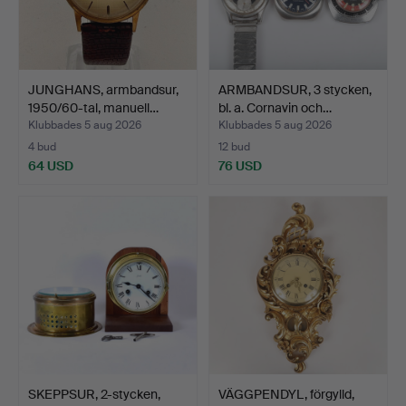
JUNGHANS, armbandsur,
ARMBANDSUR, 3 stycken,
1950/60-tal, manuell…
bl. a. Cornavin och…
Klubbades 5 aug 2026
Klubbades 5 aug 2026
4 bud
12 bud
64 USD
76 USD
SKEPPSUR, 2-stycken,
VÄGGPENDYL, förgylld,