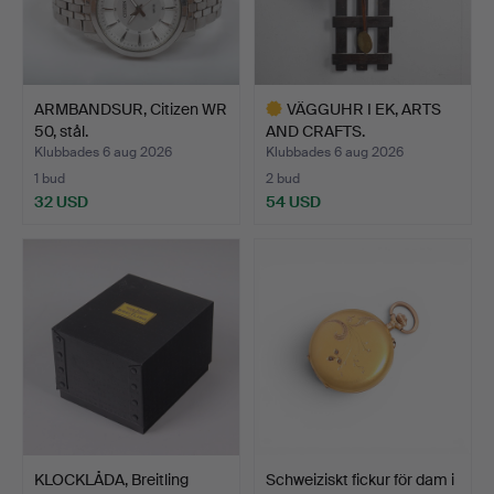
ARMBANDSUR, Citizen WR
VÄGGUHR I EK, ARTS
50, stål.
AND CRAFTS.
Klubbades 6 aug 2026
Klubbades 6 aug 2026
1 bud
2 bud
32 USD
54 USD
Utvalt
föremål
KLOCKLÅDA, Breitling
Schweiziskt fickur för dam i