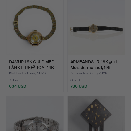
föremål
DAMUR I 9K GULD MED
ARMBANDSUR, 18K guld,
LÄNK I TREFÄRGAT 14K
Movado, manuell, 196…
G…
Klubbades 6 aug 2026
Klubbades 6 aug 2026
19 bud
8 bud
634 USD
736 USD