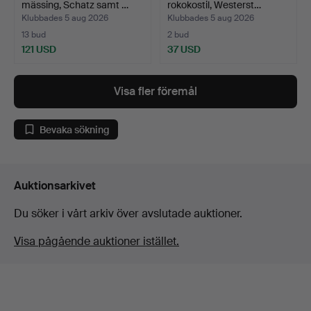
mässing, Schatz samt …
rokokostil, Westerst…
Klubbades 5 aug 2026
Klubbades 5 aug 2026
13 bud
2 bud
121 USD
37 USD
Visa fler föremål
Bevaka sökning
Auktionsarkivet
Du söker i vårt arkiv över avslutade auktioner.
Visa pågående auktioner istället.