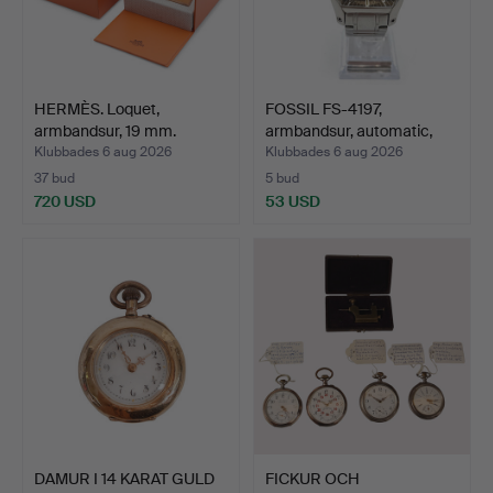
HERMÈS. Loquet,
FOSSIL FS-4197,
armbandsur, 19 mm.
armbandsur, automatic,
Frankri…
stå…
Klubbades 6 aug 2026
Klubbades 6 aug 2026
37 bud
5 bud
720 USD
53 USD
DAMUR I 14 KARAT GULD
FICKUR OCH