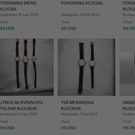
FORSINING MENS
FORSINING KLOCKA.
FORSI
KLOCKA.
KLOC
Klubbades 19 mar 2023
Klubbades 24 feb 2023
Klubba
1 bud
1 bud
4 bud
34 USD
36 USD
48 U
UTBUD AV KVINNORS
TVÅ MEKANISKA
DANI
PULSAR KLOCKOR.
KLOCKOR.
KLOC
Klubbades 21 feb 2023
Klubbades 7 feb 2023
Klubba
1 bud
1 bud
1 bud
34 USD
34 USD
34 U