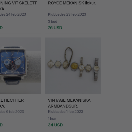
NING VIT SKELETT
ROYCE MEKANISK fickur.
KA.
des 24 feb 2023
Klubbades 23 feb 2023
3 bud
SD
76 USD
EL HECHTER
VINTAGE MEKANISKA
KA.
ARMBANDSUR.
des 6 feb 2023
Klubbades 1 feb 2023
1 bud
SD
34 USD