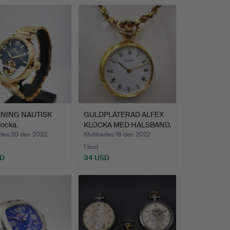
INING NAUTISK
GULDPLÄTERAD ALFEX
locka.
KLOCKA MED HALSBAND.
des 30 dec 2022
Klubbades 18 dec 2022
1 bud
SD
34 USD