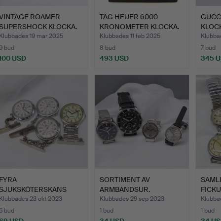
VINTAGE ROAMER
TAG HEUER 6000
GUCC
SUPERSHOCK KLOCKA.
KRONOMETER KLOCKA.
KLOC
Klubbades 19 mar 2025
Klubbades 11 feb 2025
Klubba
9 bud
8 bud
7 bud
100 USD
493 USD
345 
FYRA
SORTIMENT AV
SAML
SJUKSKÖTERSKANS
ARMBANDSUR.
FICKU
KLOCKOR.
Klubbades 23 okt 2023
Klubbades 29 sep 2023
Klubba
6 bud
1 bud
1 bud
69 USD
34 USD
34 U