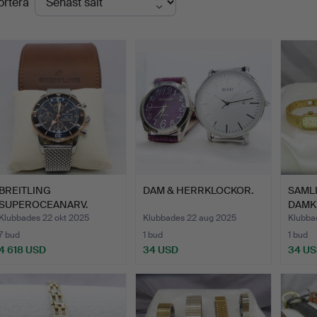
ortera
BREITLING
DAM & HERRKLOCKOR.
SAML
SUPEROCEANARV.
DAMK
Klubbades 22 okt 2025
Klubbades 22 aug 2025
Klubba
7 bud
1 bud
1 bud
4 618 USD
34 USD
34 U