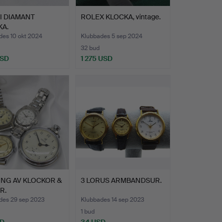
I DIAMANT
ROLEX KLOCKA, vintage.
KA.
des 10 okt 2024
Klubbades 5 sep 2024
32 bud
USD
1 275 USD
ING AV KLOCKOR &
3 LORUS ARMBANDSUR.
R.
des 29 sep 2023
Klubbades 14 sep 2023
1 bud
SD
34 USD