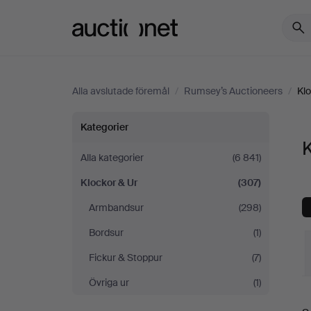
Auctionet.com
Alla avslutade föremål
/
Rumsey’s Auctioneers
/
Klo
Klockor
Kategorier
K
&
Alla kategorier
(6 841)
Klockor & Ur
(307)
Ur
Armbandsur
(298)
på
Bordsur
(1)
Rumsey’s
Fickur & Stoppur
(7)
Övriga ur
(1)
Auctioneers
S