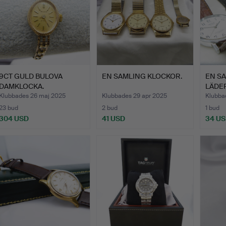
9CT GULD BULOVA
EN SAMLING KLOCKOR.
EN S
DAMKLOCKA.
LÄDE
Klubbades 26 maj 2025
Klubbades 29 apr 2025
Klubba
23 bud
2 bud
1 bud
304 USD
41 USD
34 U