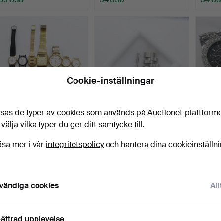
Cookie-inställningar
sas de typer av cookies som används på Auctionet-plattform
SAMLING AV KLOCKOR.
ÄKTA ROLEX DATEJUST
2 x F
 välja vilka typer du ger ditt samtycke till.
LÄNK.
armba
Klubbades 11 sep 2023
Klubbades 4 sep 2023
Klubba
äsa mer i vår
integritetspolicy
och hantera dina cookieinställn
1 bud
1 bud
1 bud
34 USD
34 USD
34 U
vändiga cookies
All
ättrad upplevelse