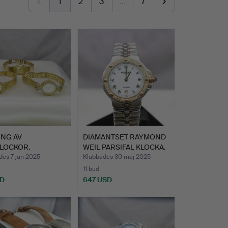
1
2
3
…
7
ING AV
DIAMANTSET RAYMOND
LOCKOR.
WEIL PARSIFAL KLOCKA.
des 7 jun 2025
Klubbades 30 maj 2025
11 bud
SD
647 USD