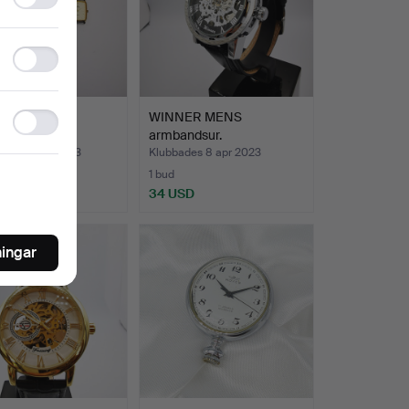
storage
Statistics
storage
LORUS
WINNER MENS
Ad
ANDSUR.
armbandsur.
storage
des 28 apr 2023
Klubbades 8 apr 2023
1 bud
SD
34 USD
ningar