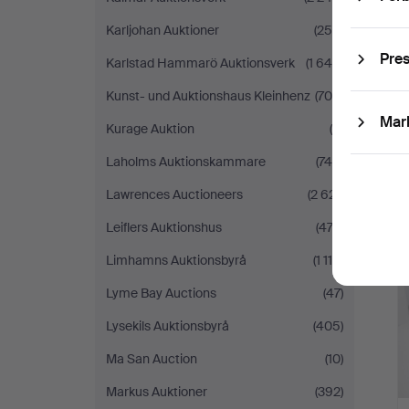
Karljohan Auktioner
(256)
Pre
Karlstad Hammarö Auktionsverk
(1 640)
Kunst- und Auktionshaus Kleinhenz
(709)
Mar
Kurage Auktion
(4)
Laholms Auktionskammare
(746)
Lawrences Auctioneers
(2 621)
Leiflers Auktionshus
(474)
Limhamns Auktionsbyrå
(1 118)
Lyme Bay Auctions
(47)
Lysekils Auktionsbyrå
(405)
Ma San Auction
(10)
Markus Auktioner
(392)