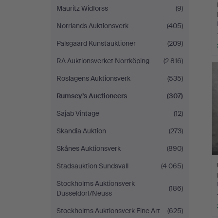
Mauritz Widforss
(9)
Norrlands Auktionsverk
(405)
Palsgaard Kunstauktioner
(209)
RA Auktionsverket Norrköping
(2 816)
Roslagens Auktionsverk
(535)
Rumsey’s Auctioneers
(307)
Sajab Vintage
(12)
Skandia Auktion
(273)
Skånes Auktionsverk
(890)
Stadsauktion Sundsvall
(4 065)
Stockholms Auktionsverk
(186)
Düsseldorf/Neuss
Stockholms Auktionsverk Fine Art
(625)