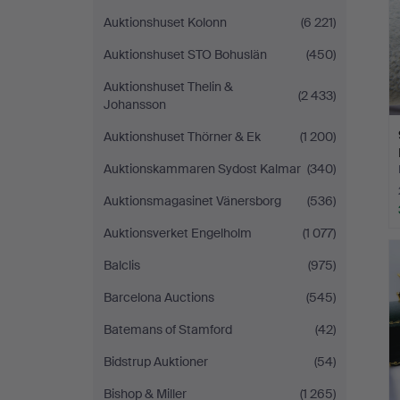
Auktionshuset Kolonn
(6 221)
Auktionshuset STO Bohuslän
(450)
Auktionshuset Thelin &
(2 433)
Johansson
Auktionshuset Thörner & Ek
(1 200)
Auktionskammaren Sydost Kalmar
(340)
Auktionsmagasinet Vänersborg
(536)
Auktionsverket Engelholm
(1 077)
Balclis
(975)
Barcelona Auctions
(545)
Batemans of Stamford
(42)
Bidstrup Auktioner
(54)
Bishop & Miller
(1 265)