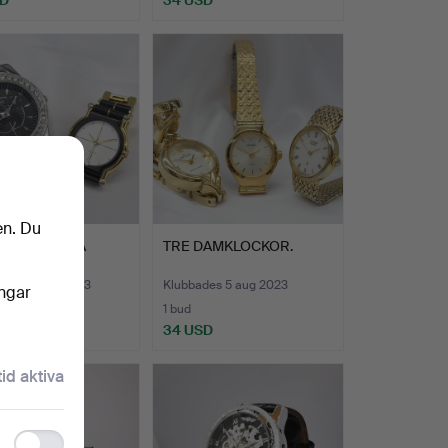
en. Du
UNKTIONELLA
TRE DAMKLOCKOR.
ndsur.
des 29 aug 2023
Klubbades 5 aug 2023
ingar
1 bud
SD
34 USD
tid aktiva
Functionality