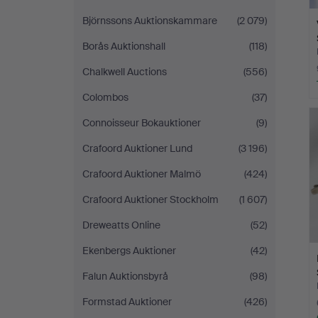
Björnssons Auktionskammare
(2 079)
Borås Auktionshall
(118)
Chalkwell Auctions
(556)
Colombos
(37)
Connoisseur Bokauktioner
(9)
Crafoord Auktioner Lund
(3 196)
Crafoord Auktioner Malmö
(424)
Crafoord Auktioner Stockholm
(1 607)
Dreweatts Online
(52)
Ekenbergs Auktioner
(42)
Falun Auktionsbyrå
(98)
Formstad Auktioner
(426)