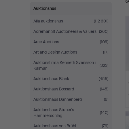
S
Auktionshus
Alla auktionshus
(112 601)
Acreman St Auctioneers & Valuers
(260)
Arce Auctions
(109)
Art and Design Auctions
(17)
Auktionsfirma Kenneth Svensson i
(323)
Kalmar
Auktionshaus Blank
(455)
Auktionshaus Bossard
(145)
Auktionshaus Dannenberg
(6)
Auktionshaus Stuber's
(140)
Hammerschlag
Auktionshaus von Brühl
(79)