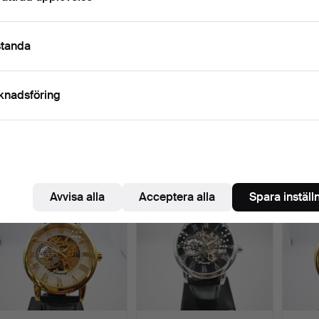
standa
DIVERSE KVINNORS
TVÅ LORUS KLOCKOR.
TRE 
knadsföring
KLOCKOR.
ARMB
Klubbades 1 maj 2023
Klubbades 28 apr 2023
Klubba
4 bud
1 bud
1 bud
48 USD
34 USD
34 U
Avvisa alla
Acceptera alla
Spara inställ