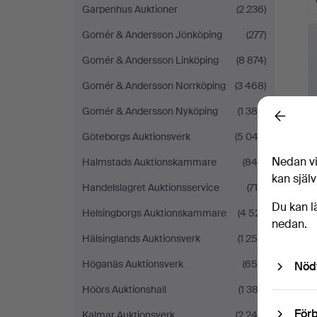
Garpenhus Auktioner
(2 236)
Gomér & Andersson Jönköping
(277)
Gomér & Andersson Linköping
(8 874)
Gomér & Andersson Norrköping
(3 468)
Gomér & Andersson Nyköping
(1 384)
Back
Göteborgs Auktionsverk
(5 042)
Nedan vi
Halmstads Auktionskammare
(849)
kan själv
Handelslagret Auktionsservice
(716)
Du kan l
Helsingborgs Auktionskammare
(4 521)
nedan.
Hälsinglands Auktionsverk
(1 258)
Höganäs Auktionsverk
(656)
Nöd
Höörs Auktionshall
(1 382)
Förb
Kalmar Auktionsverk
(2 246)