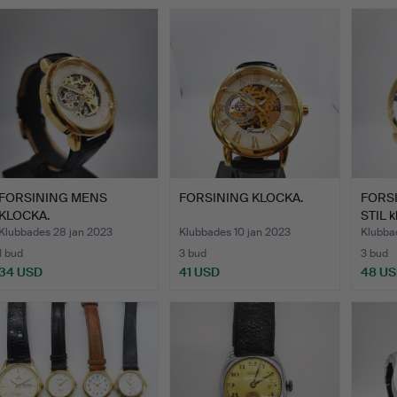
FORSINING MENS
FORSINING KLOCKA.
FORS
KLOCKA.
STIL k
Klubbades 28 jan 2023
Klubbades 10 jan 2023
Klubba
1 bud
3 bud
3 bud
34 USD
41 USD
48 U