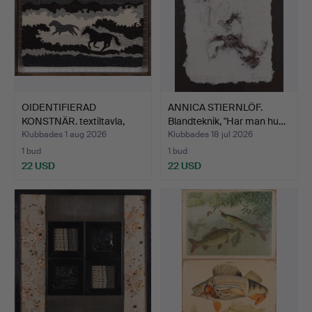
OIDENTIFIERAD
ANNICA STIERNLÖF.
KONSTNÄR. textiltavla,
Blandteknik, "Har man hu…
motiv…
Klubbades 1 aug 2026
Klubbades 18 jul 2026
1 bud
1 bud
22 USD
22 USD