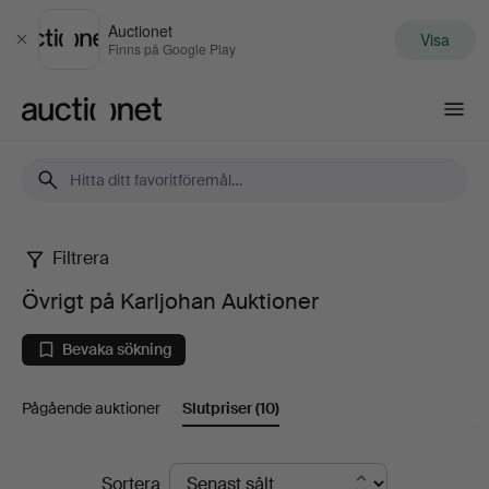
Auctionet
Visa
Stäng
Finns på Google Play
Auctionet.com
Filtrera
Övrigt
Övrigt på Karljohan Auktioner
på
Bevaka sökning
Karljohan
Pågående auktioner
Slutpriser
(10)
Auktioner
Slutpriser
Sortera