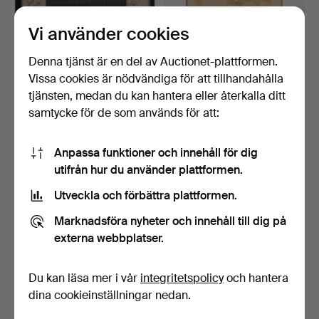
Vi använder cookies
GUNILLA SKYTTLA.
SKOLPLANSCHER. 2 st,
Textilarbete med applikat…
fiskar.
Klubbades 15 jul 2026
Klubbades 14 jul 2026
Denna tjänst är en del av Auctionet-plattformen.
1 bud
2 bud
Vissa cookies är nödvändiga för att tillhandahålla
22 USD
27 USD
tjänsten, medan du kan hantera eller återkalla ditt
samtycke för de som används för att:
Anpassa funktioner och innehåll för dig
utifrån hur du använder plattformen.
Utveckla och förbättra plattformen.
Marknadsföra nyheter och innehåll till dig på
externa webbplatser.
ÅKE JÖNSSON. Samling
ALEXIUS HUBER. relief,
Du kan läsa mer i vår
integritetspolicy
och hantera
modeller och skisser,…
signerad, numrerad …
dina cookieinställningar nedan.
Klubbades 14 jul 2026
Klubbades 12 jul 2026
8 bud
1 bud