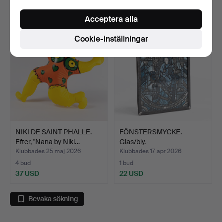
69 USD
22 USD
Acceptera alla
Cookie-inställningar
NIKI DE SAINT PHALLE.
FÖNSTERSMYCKE.
Efter, "Nana by Niki…
Glas/bly.
Klubbades 25 maj 2026
Klubbades 17 apr 2026
4 bud
1 bud
37 USD
22 USD
Bevaka sökning