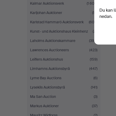
Kalmar Auktionsverk
(1 605)
Du kan l
Karljohan Auktioner
(10)
nedan.
Karlstad Hammarö Auktionsverk
(609)
Kunst- und Auktionshaus Kleinhenz
(71)
Laholms Auktionskammare
(390)
Lawrences Auctioneers
(423)
Leiflers Auktionshus
(159)
Limhamns Auktionsbyrå
(447)
Lyme Bay Auctions
(6)
Lysekils Auktionsbyrå
(141)
Ma San Auction
(3)
Markus Auktioner
(37)
Mauritz Widforss
(2)