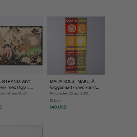
BERTRAND. Vävt
MAIJA KOLSI-MÄKELÄ.
erk med fåglar. …
Väggbonad / vävd konst…
des 19 maj 2026
Klubbades 22 apr 2026
12 bud
D
140 USD