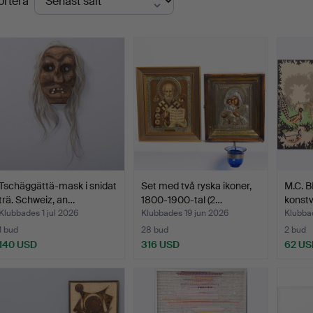
ortera
Tschäggättä-mask i snidat
Set med två ryska ikoner,
M.C. 
trä. Schweiz, an…
1800-1900-tal (2…
konstv
Klubbades 1 jul 2026
Klubbades 19 jun 2026
Klubba
1 bud
28 bud
2 bud
140 USD
316 USD
62 US