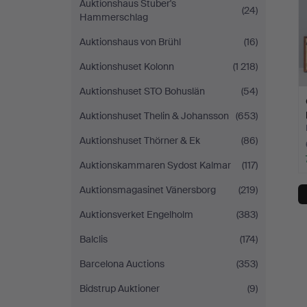
Auktionshaus Stuber's
(24)
Hammerschlag
Auktionshaus von Brühl
(16)
Auktionshuset Kolonn
(1 218)
Auktionshuset STO Bohuslän
(54)
Auktionshuset Thelin & Johansson
(653)
Auktionshuset Thörner & Ek
(86)
Auktionskammaren Sydost Kalmar
(117)
Auktionsmagasinet Vänersborg
(219)
Auktionsverket Engelholm
(383)
Balclis
(174)
Barcelona Auctions
(353)
Bidstrup Auktioner
(9)