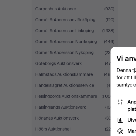
Garpenhus Auktioner
(930)
Gomér & Andersson Jönköping
(120)
Gomér & Andersson Linköping
(1 338)
Gomér & Andersson Norrköping
(446)
Gomér & Andersson Nyköping
(236)
Vi an
Göteborgs Auktionsverk
(472)
Denna tj
Halmstads Auktionskammare
(485)
för att t
samtycke
Handelslagret Auktionsservice
(48)
Helsingborgs Auktionskammare
(1 006)
Anp
Hälsinglands Auktionsverk
(108)
pla
Höganäs Auktionsverk
(337)
Utv
Höörs Auktionshall
(222)
Mar