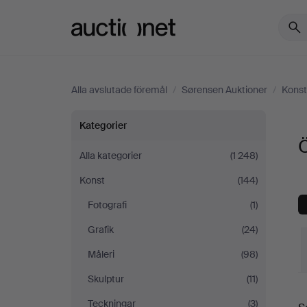
Auctionet.com
Alla avslutade föremål
/
Sørensen Auktioner
/
Konst
Övrigt
Kategorier
Ö
på
Alla kategorier
(1 248)
Konst
(144)
Sørensen
Fotografi
(1)
Auktioner
Grafik
(24)
Måleri
(98)
Skulptur
(11)
S
Teckningar
(3)