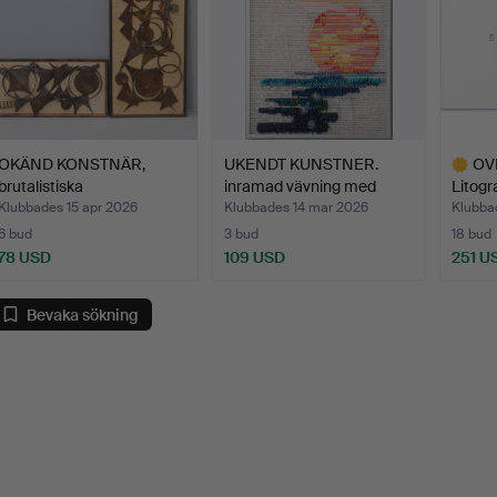
OKÄND KONSTNÄR,
UKENDT KUNSTNER.
OV
brutalistiska
inramad vävning med
Litogra
väggmonterad…
flera…
Klubbades 15 apr 2026
Klubbades 14 mar 2026
Klubba
6 bud
3 bud
18 bud
78 USD
109 USD
251 U
Utvalt
föremål
Bevaka sökning