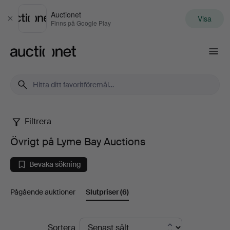
Auctionet
Visa
Stäng
Finns på Google Play
Auctionet.com
Filtrera
Övrigt
Övrigt på Lyme Bay Auctions
på
Bevaka sökning
Lyme
Pågående auktioner
Slutpriser
(6)
Bay
Auctions
Slutpriser
Sortera