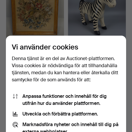
Vi använder cookies
ANTIK KORSSTICH
FOLKKONST STIL PAPIER
BRODERI.
MACHE ZEBRA.
Klubbades 29 mar 2026
Klubbades 22 feb 2026
Denna tjänst är en del av Auctionet-plattformen.
3 bud
24 bud
Vissa cookies är nödvändiga för att tillhandahålla
41 USD
189 USD
tjänsten, medan du kan hantera eller återkalla ditt
Utvalt
samtycke för de som används för att:
föremål
Anpassa funktioner och innehåll för dig
utifrån hur du använder plattformen.
Utveckla och förbättra plattformen.
Marknadsföra nyheter och innehåll till dig på
externa webbplatser.