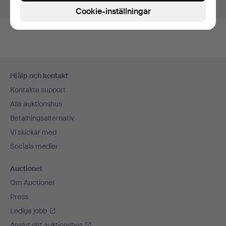
Visa pågående auktioner istället.
Cookie-inställningar
Sidfotsnavigation
Hjälp och kontakt
Kontakta support
Alla auktionshus
Betalningsalternativ
Vi skickar med
Sociala medier
Auctionet
Om Auctionet
Press
Lediga jobb
Anslut ditt auktionshus