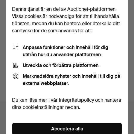
Denna tjänst är en del av Auctionet-plattformen.
Vissa cookies är nödvändiga för att tillhandahålla
tjänsten, medan du kan hantera eller återkalla ditt
samtycke för de som används för att:
280
.
TEATERMASK,
Anpassa funktioner och innehåll för dig
TRADITIONELL
utifrån hur du använder plattformen.
KOREANSK, 1900-TA…
Utveckla och förbättra plattformen.
Sålt
81 USD
Marknadsföra nyheter och innehåll till dig på
externa webbplatser.
Bevaka sökning
Du kan läsa mer i vår
integritetspolicy
och hantera
dina cookieinställningar nedan.
Auktionsarkivet
Du söker i vårt arkiv över avslutade auktioner.
Acceptera alla