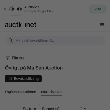
Auctionet
Visa
Stäng
Finns på Google Play
Auctionet.com
Filtrera
Övrigt
Övrigt på Ma San Auction
på
Bevaka sökning
Ma
Pågående auktioner
Slutpriser
(3)
San
Auction
Slutpriser
Sortera