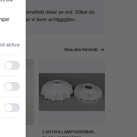
Vi söker automatiskt delar av ord. Söker du
ingar
på
band
hittar vi även
arm
band
sur
.
tid aktiva
Visa alla föremål
Functionality
storage
Statistics
storage
Ad
storage
KLAMPA.
2 ANTIKA LAMPSKÄRMAR,