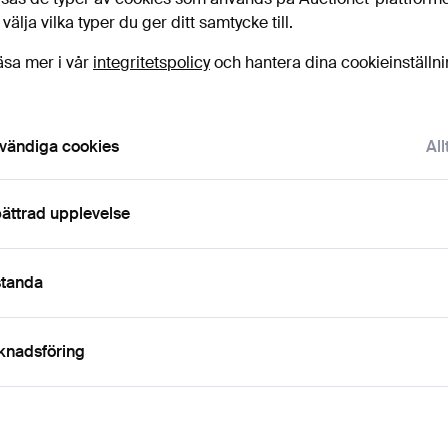
uktioner
 välja vilka typer du ger ditt samtycke till.
licka
“Bevaka sökning”
ovan så får du ett mail så
ort det kommer in.
äsa mer i vår
integritetspolicy
och hantera dina cookieinställn
vändiga cookies
All
 som matchar din sökning
ättrad upplevelse
standa
knadsföring
A, 1970-tal.
ART DECO TAKLAMPA,
ART DECO TA