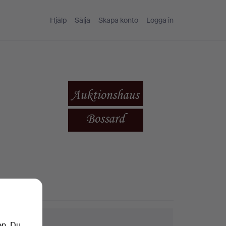
Hjälp
Sälja
Skapa konto
Logga in
ktips
en. Du